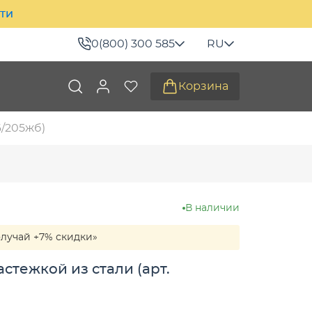
ити
0(800) 300 585
RU
Корзина
6/205жб)
В наличии
олучай +7% скидки»
стежкой из стали (арт.