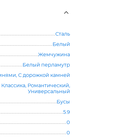
Сталь
Белый
Жемчужина
Белый перламутр
амнями
,
С дорожкой камней
,
Классика
,
Романтический
,
Универсальный
Бусы
5.9
0
0