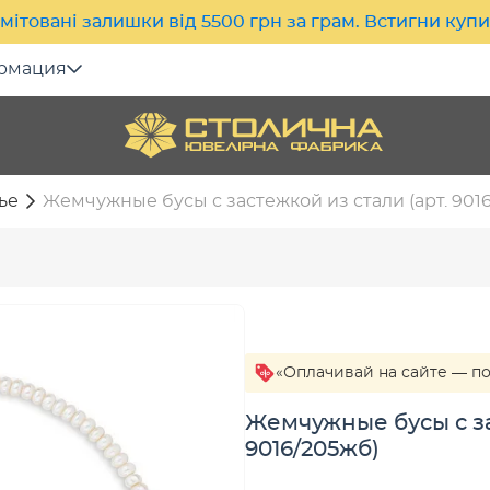
мітовані залишки від 5500 грн за грам. Встигни куп
рмация
ье
Жемчужные бусы с застежкой из стали (арт. 901
«Оплачивай на сайте — п
Жемчужные бусы с за
9016/205жб)