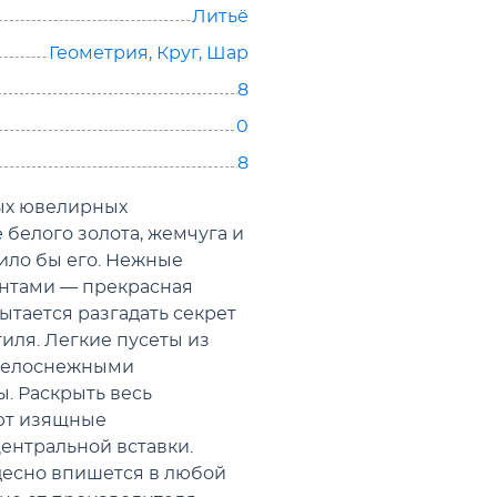
Литьё
Геометрия
,
Круг
,
Шар
8
0
8
ных ювелирных
 белого золота, жемчуга и
ило бы его. Нежные
антами — прекрасная
ытается разгадать секрет
иля. Легкие пусеты из
 белоснежными
. Раскрыть весь
ют изящные
ентральной вставки.
есно впишется в любой