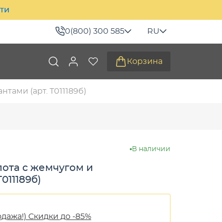
ити
0(800) 300 585
RU
Корзина
тами (арт. Т011189б)
В наличии
лота с жемчугом и
011189б)
одажа!) Скидки до -85%