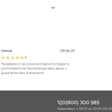
Уляна
09.06.25
5
Придбала їх під сукню для весілля подруги,
компліменти не припинялись весь вечір :)
Дуже витончені й елегантні.
0(800) 300 585
Ежедневно, с 09:00 до 20:00 (05.08 