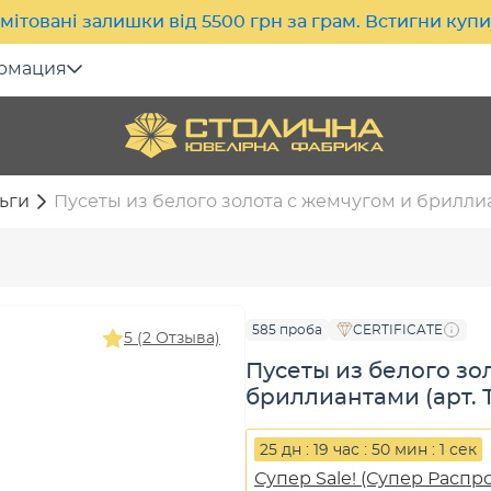
мітовані залишки від 5500 грн за грам. Встигни куп
рмация
ьги
Пусеты из белого золота с жемчугом и бриллиан
585 проба
CERTIFICATE
5 (2 Отзыва)
Пусеты из белого зо
бриллиантами (арт. Т
25 дн : 19 час : 50 мин : 0 сек
Супер Sale! (Супер Распр