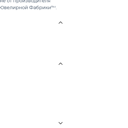
ене от производителя
й Ювелирной Фабрики™.