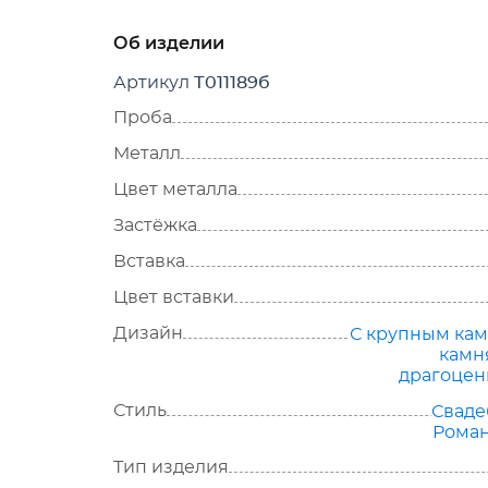
Об изделии
Артикул
Т011189б
Проба
Металл
Цвет металла
Застёжка
Вставка
Цвет вставки
Дизайн
С крупным ка
камн
драгоце
Стиль
Свад
Рома
Тип изделия