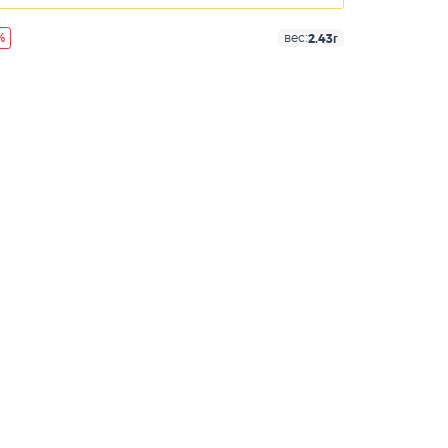
%
2.43г
вес: