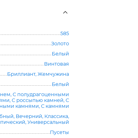
585
Золото
Белый
Винтовая
Бриллиант
,
Жемчужина
Белый
мнем
,
С полудрагоценными
ями
,
С россыпью камней
,
С
нными камнями
,
С камнями
ебный
,
Вечерний
,
Классика
,
нтический
,
Универсальный
Пусеты