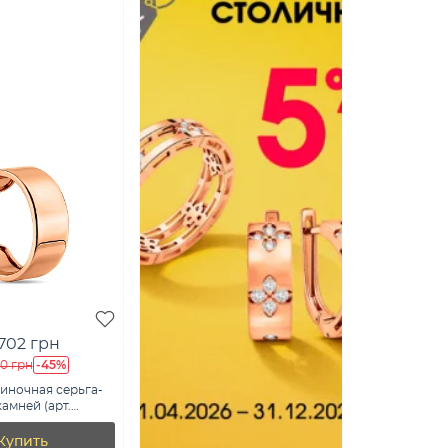
 702 грн
-45%
60 грн
иночная серьга-
амней (арт.
Купить