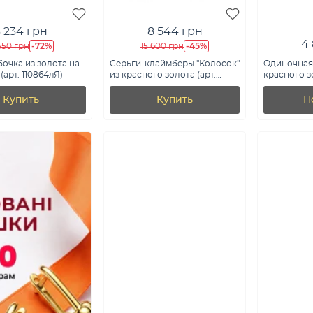
3 234 грн
8 544 грн
4
-72%
-45%
 550 грн
15 600 грн
очка из золота на
Серьги-клаймберы "Колосок"
Одиночная 
(арт. 110864лЯ)
из красного золота (арт.
красного з
111166)
(арт. 110854
Купить
Купить
П