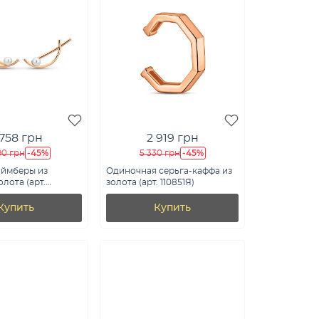
 758 грн
2 919 грн
-45%
-45%
90 грн
5 330 грн
аймберы из
Одиночная серьга-каффа из
лота (арт.
золота (арт. 110851Я)
Купить
Купить