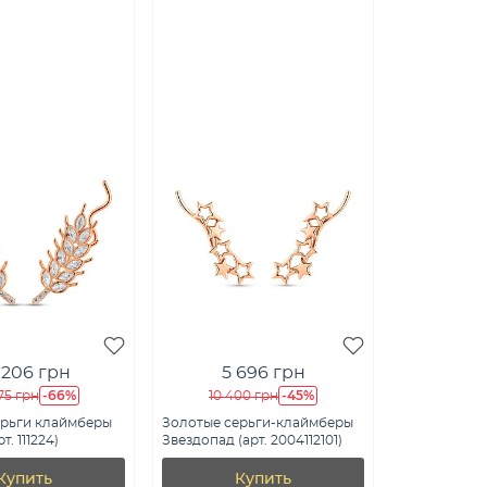
 206 грн
5 696 грн
-66%
-45%
75 грн
10 400 грн
ерьги клаймберы
Золотые серьги-клаймберы
т. 111224)
Звездопад (арт. 2004112101)
Купить
Купить