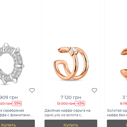
909 грн
7 120 грн
3
-55%
-45%
020 грн
13 000 грн
6 7
я серебряная
Двойная каффа-cерьга на
Золотая од
аффа с фианитами
одно ухо из золота с
каффа без к
/10577я)
фианитом (арт. 110855Я)
110853Я)
Купить
Купить