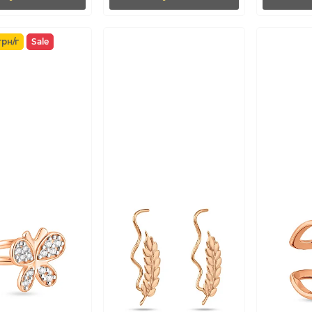
грн/г
Sale