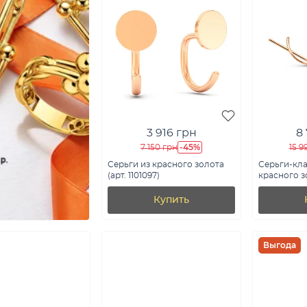
3 916 грн
8
-45%
7 150 грн
15 9
Серьги из красного золота
Серьги-кл
(арт. 1101097)
красного зо
2110303101)
Купить
Выгода