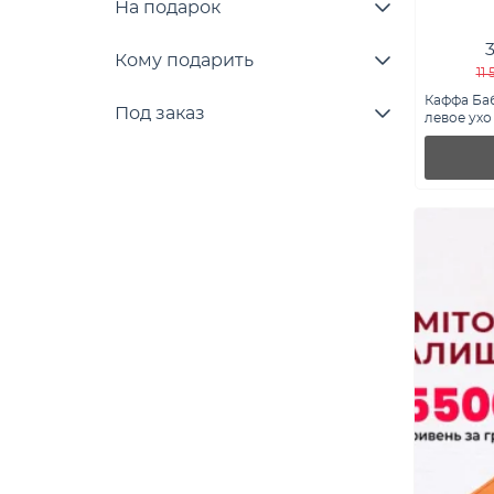
На подарок
Кому подарить
11
Каффа Баб
Под заказ
левое ухо 