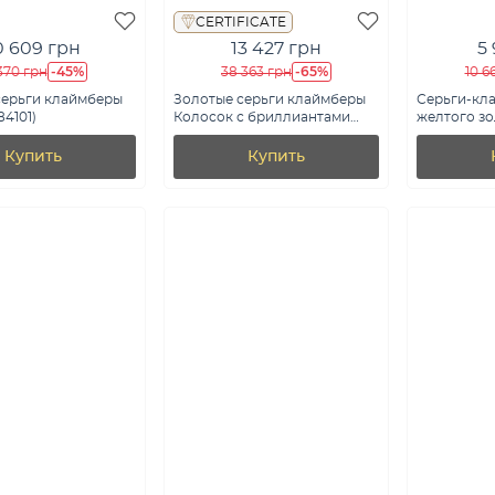
CERTIFICATE
0 609 грн
13 427 грн
5
-45%
-65%
370 грн
38 363 грн
10 6
серьги клаймберы
Золотые серьги клаймберы
Серьги-кл
84101)
Колосок с бриллиантами
желтого зол
(арт. С011787005б)
1091510ж)
Купить
Купить