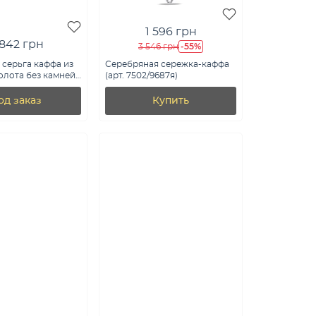
1 596 грн
 842 грн
-55%
3 546 грн
серьга каффа из
Серебряная сережка-каффа
олота без камней
(арт. 7502/9687я)
Я)
од заказ
Купить