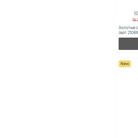
1
19 
Золотые 
(арт. 21061
New