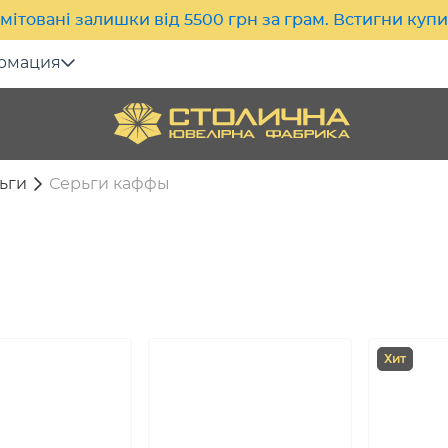
мітовані залишки від 5500 грн за грам. Встигни куп
рмация
ьги
Серьги каффы
Хит