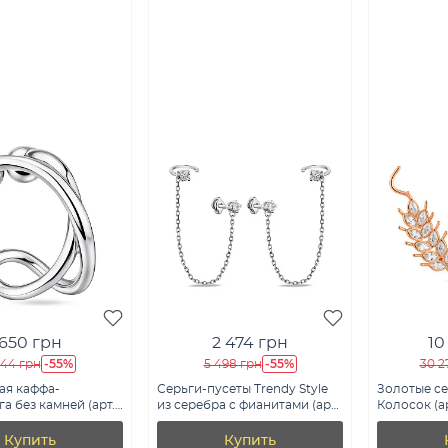
650 грн
2 474 грн
10
-55%
-55%
444 грн
5 498 грн
30 2
ая каффа-
Серьги-пусеты Trendy Style
Золотые с
а без камней (арт.
из серебра с фианитами (арт.
Колосок (ар
4ря)
7518/577сп)
Купить
Купить