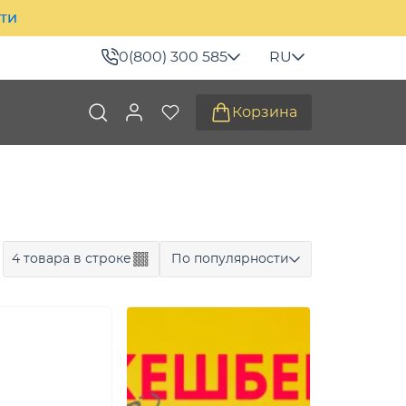
ити
0(800) 300 585
RU
Корзина
4 товара в строке
По популярности