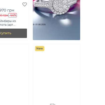
 970 грн
-44%
60 грн
аймберы из
ота (арт.
Купить
New