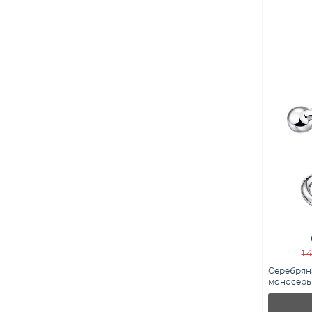
1 
Серебрян
моносерьг
7502/2015