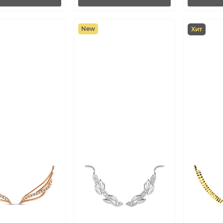
New
Хит