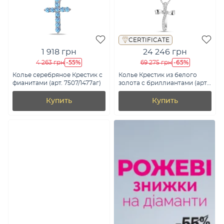
CERTIFICATE
1 918 грн
24 246 грн
-55%
-65%
4 263 грн
69 275 грн
Колье серебряное Крестик с
Колье Крестик из белого
фианитами (арт. 7507/1477аг)
золота с бриллиантами (арт.
Ц011468005б)
Купить
Купить