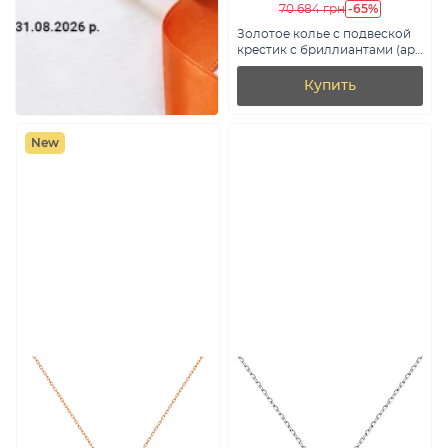
-65%
70 684 грн
Золотое колье с подвеской
крестик с бриллиантами (арт.
Ц011794010б)
Купить
New