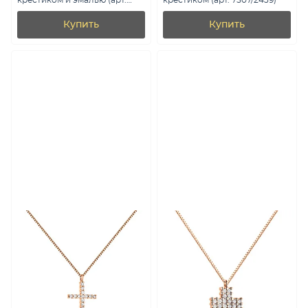
крестиком и эмалью (арт.
крестиком (арт. 7507/2439)
7507/2367ебрз)
Купить
Купить