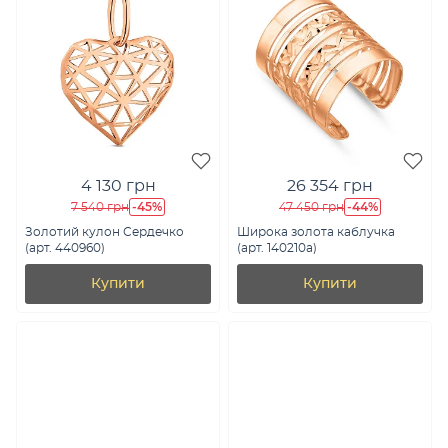
4 130 грн
26 354 грн
-45%
-44%
7 540 грн
47 450 грн
Золотий кулон Сердечко
Широка золота каблучка
(арт. 440960)
(арт. 140210а)
Купити
Купити