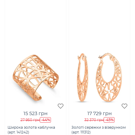
15 523 грн
17 729 грн
-44%
-45%
27 950 грн
32 370 грн
Широка золота каблучка
Золоті сережки з візерунком
(арт. 141242)
(арт. 111312)