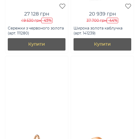
27 128 грн
20 939 грн
-45%
-44%
49 530 грн
37 700 грн
Сережки з червоного золота
Широка золота каблучка
(арт. 111280)
(арт. 141239)
Купити
Купити