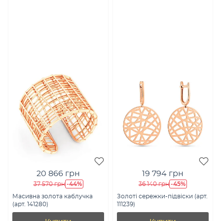
20 866 грн
19 794 грн
-44%
-45%
37 570 грн
36 140 грн
Масивна золота каблучка
Золоті сережки-підвіски (арт.
(арт. 141280)
111239)