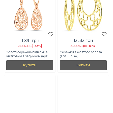
11 891 грн
13 513 грн
-45%
-67%
21 710 грн
40 775 грн
Золоті сережки-підвіски з
Сережки з жовтого золота
квітковим візерунком (арт.
(арт. 111313ж)
109213)
Купити
Купити