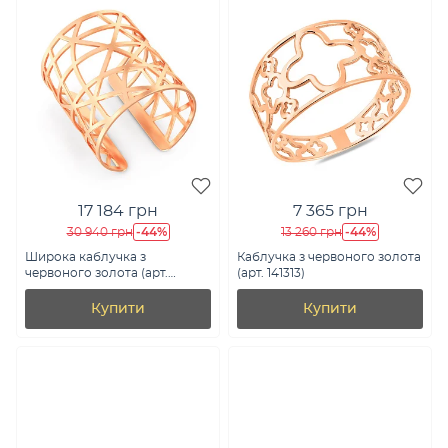
17 184 грн
7 365 грн
-44%
-44%
30 940 грн
13 260 грн
Широка каблучка з
Каблучка з червоного золота
червоного золота (арт.
(арт. 141313)
140034)
Купити
Купити