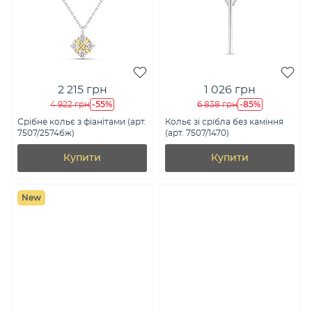
2 215 грн
1 026 грн
-55%
-85%
4 922 грн
6 838 грн
Срібне кольє з фіанітами (арт.
Кольє зі срібла без каміння
7507/2574бж)
(арт. 7507/1470)
Купити
Купити
New