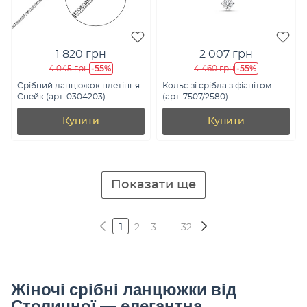
1 820 грн
2 007 грн
-55%
-55%
4 045 грн
4 460 грн
Срібний ланцюжок плетіння
Кольє зі срібла з фіанітом
Снейк (арт. 0304203)
(арт. 7507/2580)
Купити
Купити
Показати ще
1
2
3
...
32
Жіночі срібні ланцюжки від
Столичної — елегантна