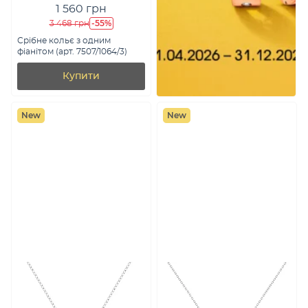
1 560 грн
-55%
3 468 грн
Срібне кольє з одним
фіанітом (арт. 7507/1064/3)
Купити
New
New