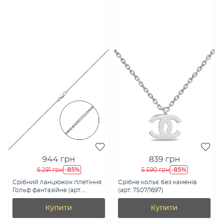
944 грн
839 грн
-85%
-85%
6 291 грн
5 590 грн
Срібний ланцюжок плетіння
Срібне кольє без каменів
Гольф фантазійне (арт.
(арт. 7507/1697)
03019204а)
Купити
Купити