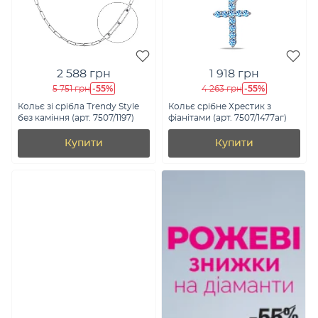
2 588 грн
1 918 грн
-55%
-55%
5 751 грн
4 263 грн
Кольє зі срібла Trendy Style
Кольє срібне Хрестик з
без каміння (арт. 7507/1197)
фіанітами (арт. 7507/1477аг)
Купити
Купити