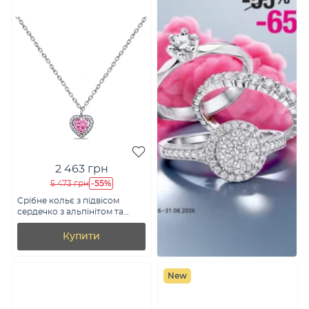
2 463 грн
-55%
5 473 грн
Срібне кольє з підвісом
сердечко з альпінітом та
фіанітами (арт. 7507/1866ар)
Купити
New