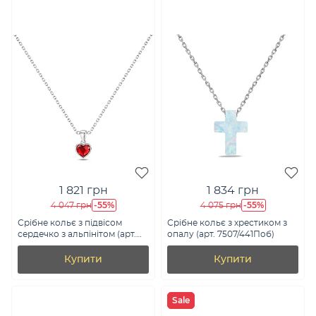
1 821 грн
1 834 грн
-55%
-55%
4 047 грн
4 075 грн
Срібне кольє з підвісом
Срібне кольє з хрестиком з
сердечко з альпінітом (арт.
опалу (арт. 7507/441Поб)
7507/2392ак)
Купити
Купити
Sale