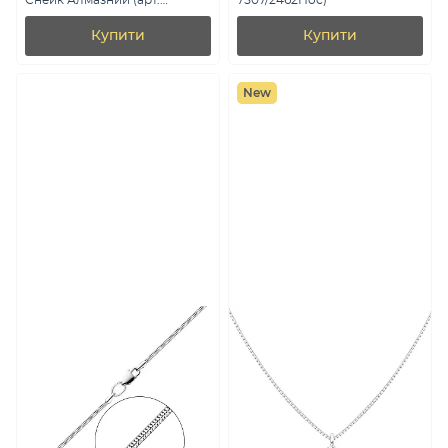
Снейк Алмазний (арт.
7507/2462Пос)
7508/871Р2/35)
Купити
Купити
New