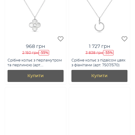
968 грн
1 727 грн
-55%
-55%
2 150 грн
3 838 грн
Срібне кольє з перламутром
Срібне кольє з підвісом цвях
та перлиною (арт.
з фіанітами (арт. 7507/570)
7507/2487/15пжб)
Купити
Купити