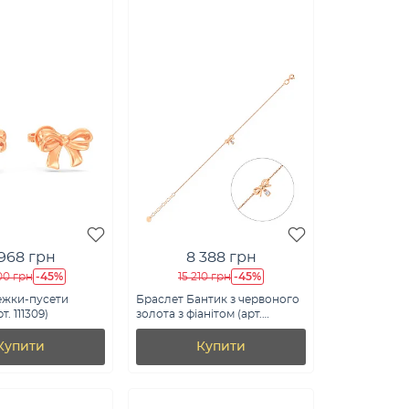
 968 грн
8 388 грн
-45%
-45%
00 грн
15 210 грн
ежки-пусети
Браслет Бантик з червоного
. 111309)
золота з фіанітом (арт.
340100)
Купити
Купити