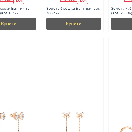
-45%
-45%
340 грн
11 700 грн
14 4
режки Бантики з
Золота брошка Бантики (арт.
Золота каб
арт. 111322)
360254)
(арт. 141309
Купити
Купити