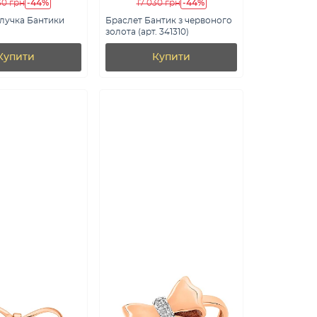
-44%
-44%
30 грн
17 030 грн
лучка Бантики
Браслет Бантик з червоного
)
золота (арт. 341310)
Купити
Купити