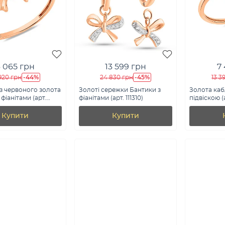
 065 грн
13 599 грн
7
-44%
-45%
920 грн
24 830 грн
13 3
з червоного золота
Золоті сережки Бантики з
Золота каб
фіанітами (арт.
фіанітами (арт. 111310)
підвіскою (
Купити
Купити