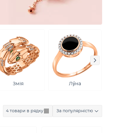
Lo
Змія
Лýна
4 товари в рядку
За популярністю