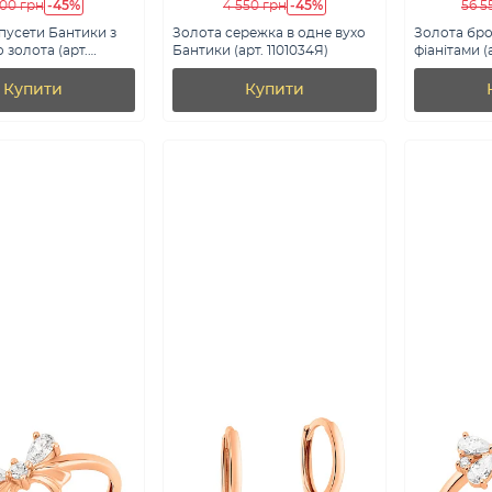
-45%
-45%
100 грн
4 550 грн
56 5
пусети Бантики з
Золота сережка в одне вухо
Золота бро
 золота (арт.
Бантики (арт. 1101034Я)
фіанітами (
Купити
Купити