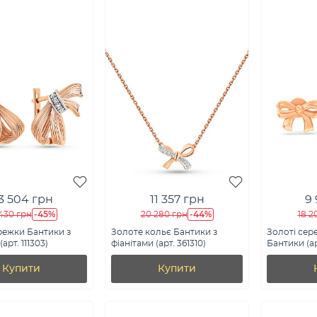
3 504 грн
11 357 грн
9
-45%
-44%
430 грн
20 280 грн
18 2
режки Бантики з
Золоте кольє Бантики з
Золоті сер
арт. 111303)
фіанітами (арт. 361310)
Бантики (арт
Купити
Купити