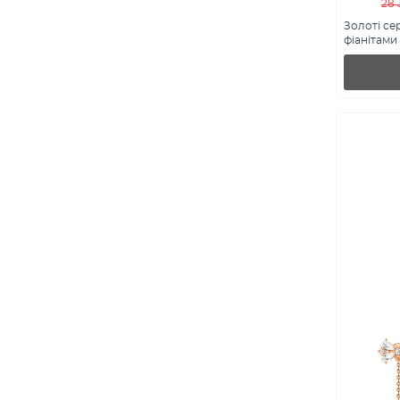
28 
Золоті се
фіанітами (