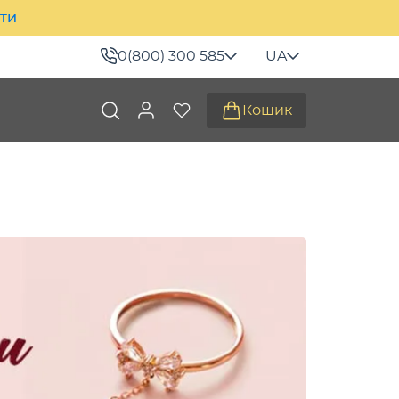
ити
0(800) 300 585
UA
Кошик