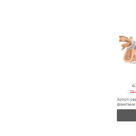
4
79 
Золоті се
фіанітами (