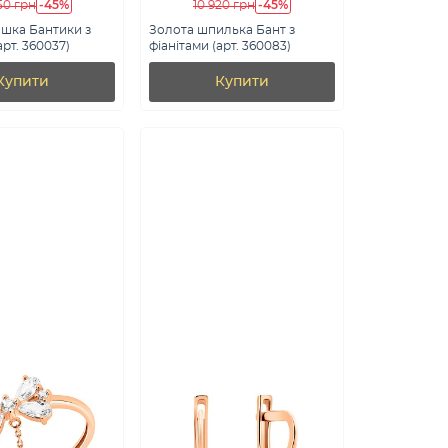
-45%
-45%
50 грн
10 920 грн
шка Бантики з
Золота шпилька Бант з
арт. 360037)
фіанітами (арт. 360083)
Купити
Купити