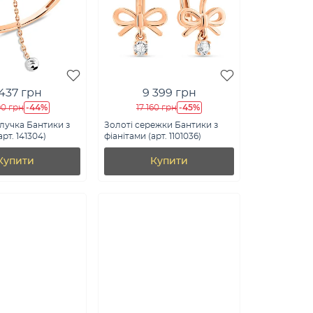
 437 грн
9 399 грн
-44%
-45%
90 грн
17 160 грн
лучка Бантики з
Золоті сережки Бантики з
арт. 141304)
фіанітами (арт. 1101036)
Купити
Купити