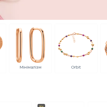
Мінімалізм
Orbit
Хіт