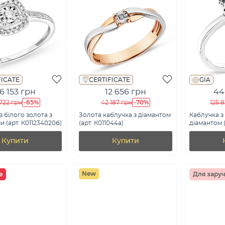
FICATE
CERTIFICATE
GIA
6 153 грн
12 656 грн
44
-65%
-70%
722 грн
42 187 грн
125 
з білого золота з
Золота каблучка з діамантом
Каблучка з 
и (арт. К011234020б)
(арт. К011044а)
діамантом (
Купити
Купити
New
e
Для зару