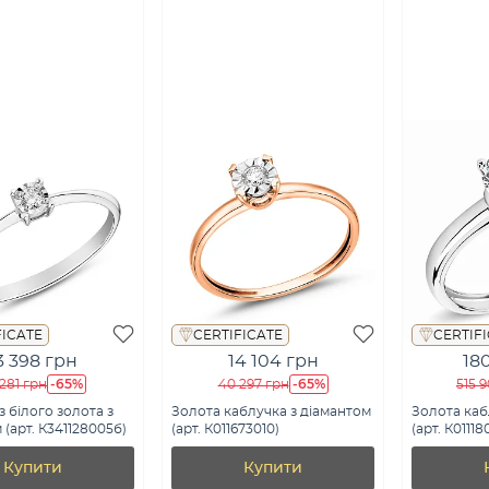
FICATE
CERTIFICATE
CERTIF
3 398 грн
14 104 грн
18
-65%
-65%
281 грн
40 297 грн
515 
з білого золота з
Золота каблучка з діамантом
Золота каб
 (арт. К341128005б)
(арт. К011673010)
(арт. К0111
Купити
Купити