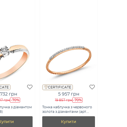
ICATE
CERTIFICATE
 732 грн
5 957 грн
-70%
-70%
07 грн
19 857 грн
лучка з діамантом
Тонка каблучка з червоного
8)
золота з діамантами (арт.
К011354)
Купити
Купити