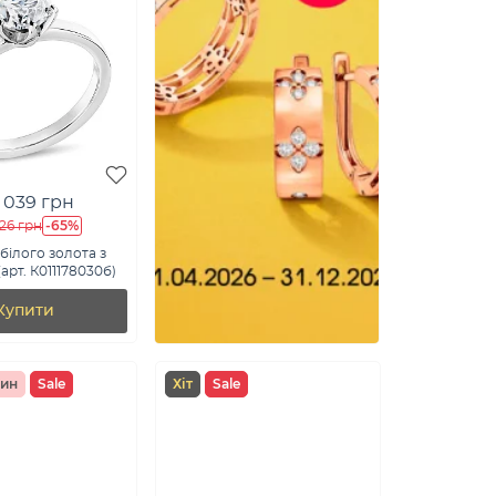
 039 грн
-65%
826 грн
білого золота з
арт. К011178030б)
Купити
чин
Sale
Хіт
Sale