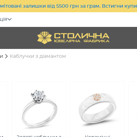
мітовані залишки від 5500 грн за грам. Встигни куп
ція
и
Каблучки з діамантом