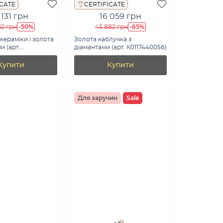
ICATE
CERTIFICATE
 131 грн
16 059 грн
-50%
-65%
62 грн
45 882 грн
кераміки і золота
Золота каблучка з
и (арт.
діамантами (арт. К011744005б)
кб)
Купити
Купити
Для заручин
Sale