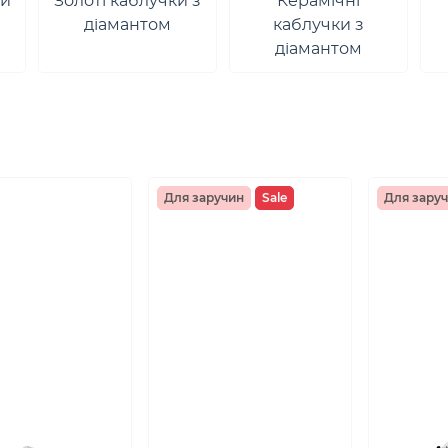
ки
Золоті каблучки з
Керамічні
діамантом
каблучки з
діамантом
Для заручин
Sale
Для зару