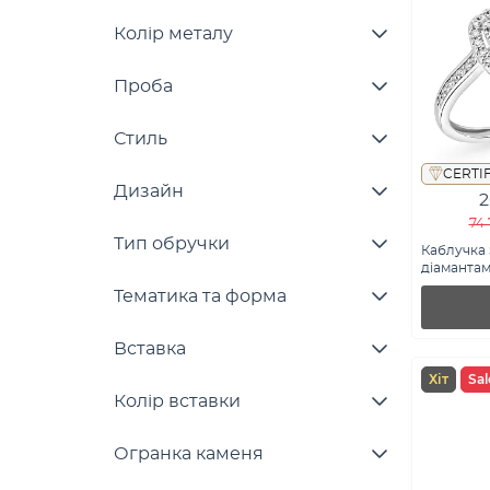
Колір металу
Проба
Стиль
CERTI
Дизайн
2
74 
Тип обручки
Каблучка 
діамантам
Тематика та форма
Вставка
Хіт
Sal
Колір вставки
Огранка каменя