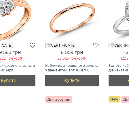
FICATE
CERTIFICATE
CERTIF
9 583 грн
8 059 грн
42
-65%
-65%
522 грн
23 025 грн
122 
з червоного золота
Каблучка з червоного золота
Золота каб
ми (арт.
з діамантом (арт. К011708)
діамантами 
5)
К341700020
Купити
Купити
New
Для заручин
Дл