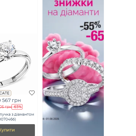
ICATE
0 567 грн
-65%
905 грн
лучка з діамантом
8007046б)
Купити