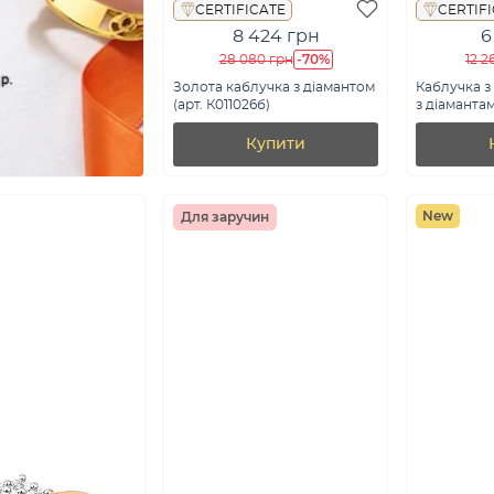
CERTIFICATE
CERTIF
8 424 грн
6
-70%
28 080 грн
12 2
Золота каблучка з діамантом
Каблучка з 
(арт. К011026б)
з діамантам
К011229005
Купити
New
Для заручин