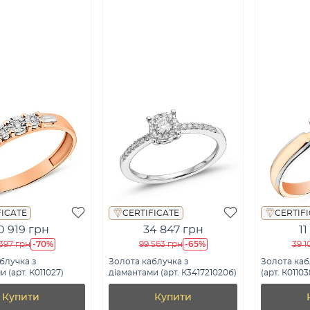
FICATE
CERTIFICATE
CERTIF
0 919 грн
34 847 грн
11
-70%
-65%
397 грн
99 563 грн
39 1
блучка з
Золота каблучка з
Золота каб
 (арт. К011027)
діамантами (арт. К341721020б)
(арт. К01103
Купити
Купити