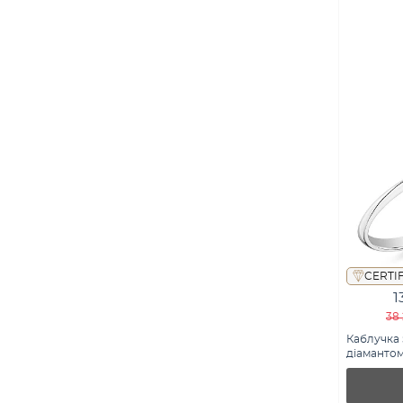
CERTI
1
38 
Каблучка 
діамантом