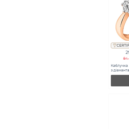
CERTI
2
84 
Каблучка 
з діаманта
К01106200