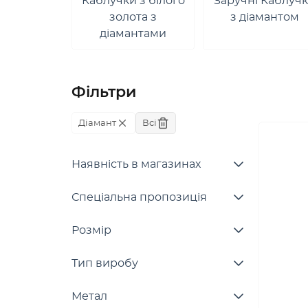
Каблучки з білого
Заручні Каблуч
золота з
з діамантом
діамантами
Фільтри
Діамант
Всі
Наявність в магазинах
Спеціальна пропозиція
Розмір
Тип виробу
Метал