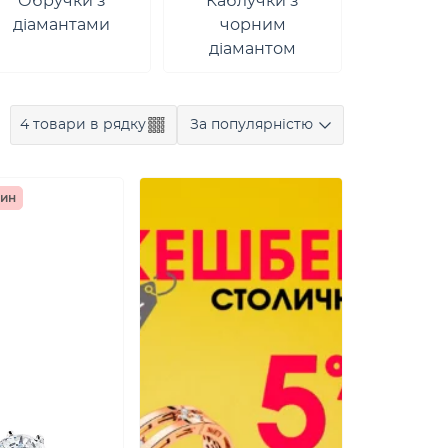
Обручки з
Каблучки з
діамантами
чорним
діамантом
4 товари в рядку
За популярністю
чин