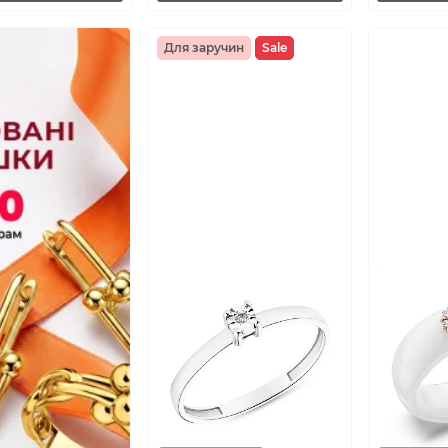
Для заручин
Sale