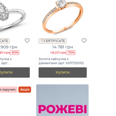
ICATE
CERTIFICATE
 909 грн
14 781 грн
-65%
-70%
597 грн
49 271 грн
лучка з
Золота каблучка з
(арт.
діамантами (арт. К011730010)
б)
Купити
Купити
я заручин
Акція