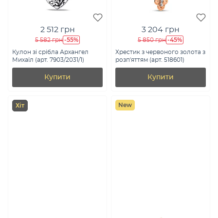
2 512 грн
3 204 грн
-55%
-45%
5 582 грн
5 850 грн
Кулон зі срібла Архангел
Хрестик з червоного золота з
Михаїл (арт. 7903/2031/1)
розп'яттям (арт. 518601)
Купити
Купити
New
Хіт