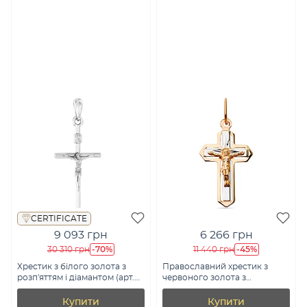
CERTIFICATE
9 093 грн
6 266 грн
-70%
-45%
30 310 грн
11 440 грн
Хрестик з білого золота з
Православний хрестик з
розп'яттям і діамантом (арт.
червоного золота з
П011175б)
розп'яттям (арт. 521000)
Купити
Купити