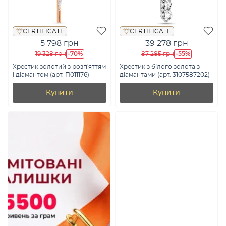
CERTIFICATE
CERTIFICATE
5 798 грн
39 278 грн
-70%
-55%
19 328 грн
87 285 грн
Хрестик золотий з розп'яттям
Хрестик з білого золота з
і діамантом (арт. П011176)
діамантами (арт. 3107587202)
Купити
Купити