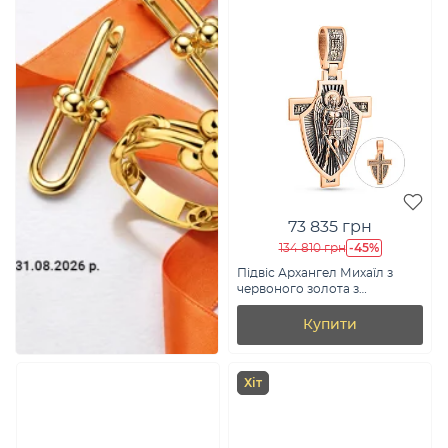
73 835 грн
-45%
134 810 грн
Підвіс Архангел Михаїл з
червоного золота з
молитвою (арт. 501756ч)
Купити
Хіт