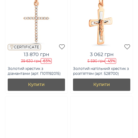
CERTIFICATE
13 870 грн
3 062 грн
-65%
-45%
39 630 грн
5 590 грн
Золотий хрестик з
Золотий натільний хрестик з
діамантами (арт. П011192015)
розп'яттям (арт. 528700)
Купити
Купити