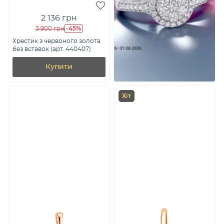
2 136 грн
-45%
3 900 грн
Хрестик з червоного золота
без вставок (арт. 440407)
Купити
Хіт