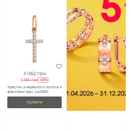
3 062 грн
-45%
5 590 грн
Хрестик з червоного золота з
фіанітами (арт. 440881)
Купити