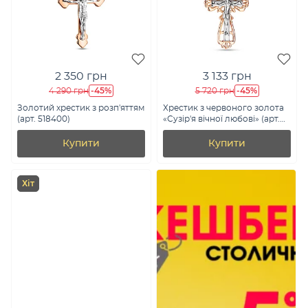
2 350 грн
3 133 грн
-45%
-45%
4 290 грн
5 720 грн
Золотий хрестик з розп'яттям
Хрестик з червоного золота
(арт. 518400)
«Сузір'я вічної любові» (арт.
501510)
Купити
Купити
Хіт