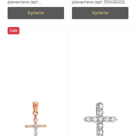
діамантами (арт.
діамантами (арт. 3112455202)
П011272030б)
Купити
Купити
Sale