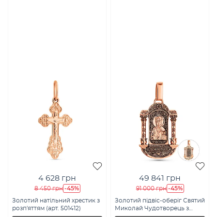
4 628 грн
49 841 грн
-45%
-45%
8 450 грн
91 000 грн
Золотий натільний хрестик з
Золотий підвіс-оберіг Святий
розп'яттям (арт. 501412)
Миколай Чудотворець з
молитвою (арт. 4401017ч)