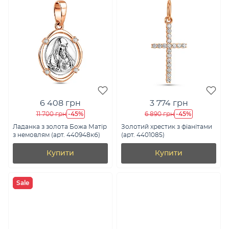
6 408 грн
3 774 грн
-45%
-45%
11 700 грн
6 890 грн
Ладанка з золота Божа Матір
Золотий хрестик з фіанітами
з немовлям (арт. 440948кб)
(арт. 4401085)
Купити
Купити
Sale