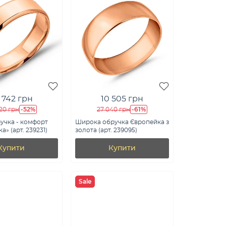
 742 грн
10 505 грн
-52%
-61%
20 грн
27 040 грн
учка - комфорт
Широка обручка Європейка з
» (арт. 239231)
золота (арт. 239095)
Купити
Купити
Sale