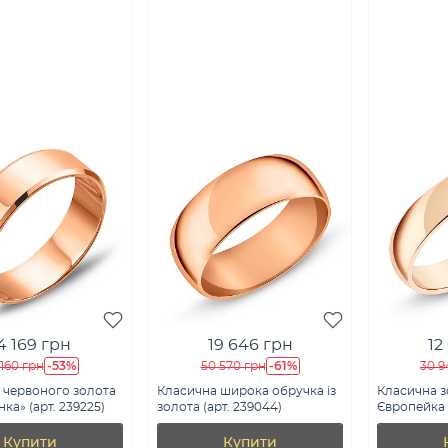
4 169 грн
19 646 грн
12
-53%
-61%
 160 грн
50 570 грн
30 9
 червоного золота
Класична широка обручка із
Класична з
ка» (арт. 239225)
золота (арт. 239044)
Європейка (
Купити
Купити