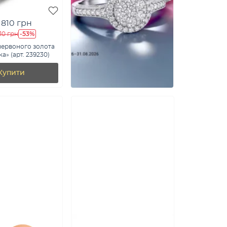
 810 грн
-53%
10 грн
червоного золота
а» (арт. 239230)
Купити