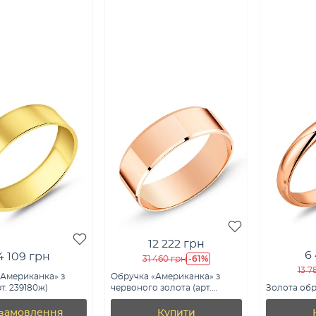
12 222 грн
6
4 109 грн
-61%
31 460 грн
13 7
«Американка» з
Обручка «Американка» з
т. 239180ж)
червоного золота (арт.
Золота обру
238039)
 замовлення
Купити