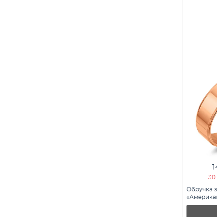
1
30
Обручка з
«Американ