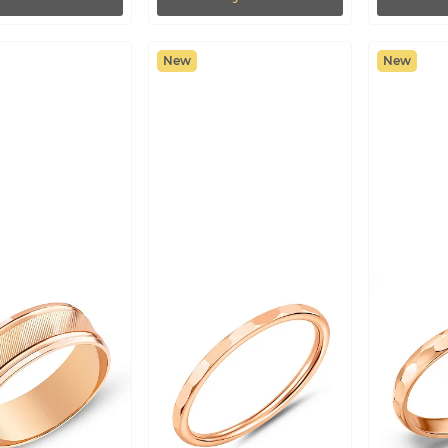
New
New