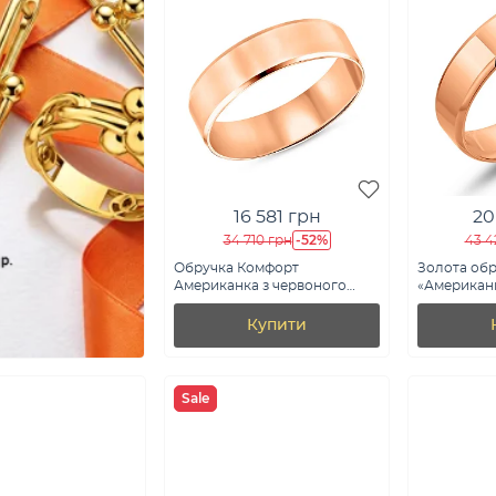
16 581 грн
20
-52%
34 710 грн
43 4
Обручка Комфорт
Золота обр
Американка з червоного
«Американка
золота (арт. 239194)
Купити
Sale