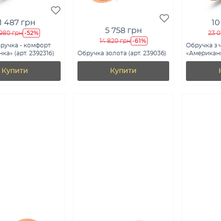
1 487 грн
10
5 758 грн
-52%
980 грн
23 0
-61%
14 820 грн
ручка - комфорт
Обручка з 
ка» (арт. 239231б)
Обручка золота (арт. 239036)
«Американк
Купити
Купити