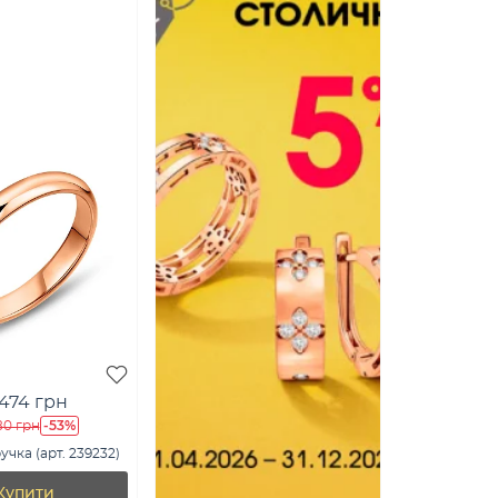
 474 грн
-53%
80 грн
чка (арт. 239232)
Купити