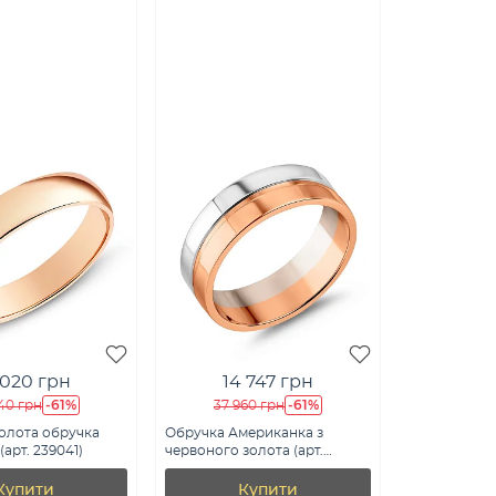
 020 грн
14 747 грн
-61%
-61%
40 грн
37 960 грн
олота обручка
Обручка Американка з
арт. 239041)
червоного золота (арт.
239193)
Купити
Купити