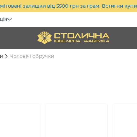
мітовані залишки від 5500 грн за грам. Встигни куп
ція
и
Чоловічі обручки