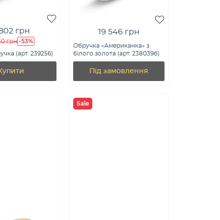
 802 грн
19 546 грн
-53%
50 грн
Обручка «Американка» з
чка (арт. 239256)
білого золота (арт. 238039б)
Купити
Під замовлення
Sale