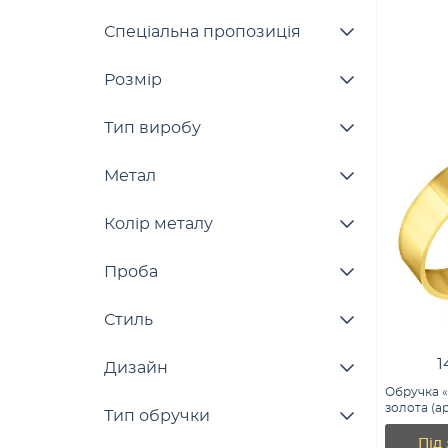
Спеціальна пропозиція
Розмір
Тип виробу
Метал
Колір металу
Проба
Стиль
1
Дизайн
Обручка 
золота (ар
Тип обручки
Під