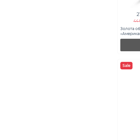
2
44 
Золота об
«Американ
Sale