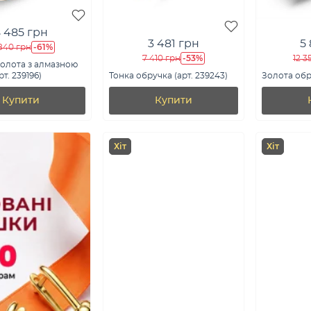
 485 грн
3 481 грн
5
-61%
 840 грн
-53%
7 410 грн
12 3
олота з алмазною
т. 239196)
Тонка обручка (арт. 239243)
Золота обру
Купити
Купити
Хіт
Хіт