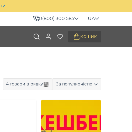
ити
0(800) 300 585
UA
Кошик
4 товари в рядку
За популярністю