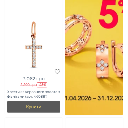
3 062 грн
-45%
5 590 грн
Хрестик з червоного золота з
фіанітами (арт. 440881)
Купити