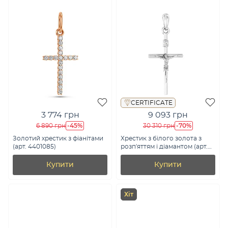
CERTIFICATE
3 774 грн
9 093 грн
-45%
-70%
6 890 грн
30 310 грн
Золотий хрестик з фіанітами
Хрестик з білого золота з
(арт. 4401085)
розп'яттям і діамантом (арт.
П011175б)
Купити
Купити
Хіт