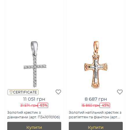
CERTIFICATE
11 051 грн
8 687 грн
-65%
-45%
31 574 грн
15 860 грн
Золотий хрестик з
Золотий натільний хрестик з
діамантами (арт. П341011010б)
розп'яттям та фіанітом (арт.
501088)
Купити
Купити