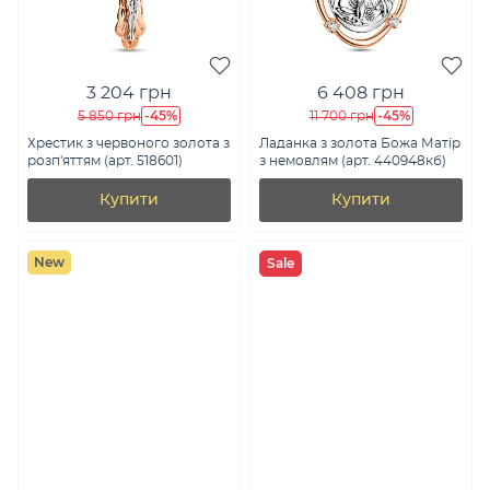
3 204 грн
6 408 грн
-45%
-45%
5 850 грн
11 700 грн
Хрестик з червоного золота з
Ладанка з золота Божа Матір
розп'яттям (арт. 518601)
з немовлям (арт. 440948кб)
Купити
Купити
New
Sale