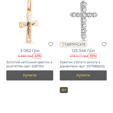
CERTIFICATE
3 062 грн
125 346 грн
-45%
-55%
5 590 грн
278 547 грн
Золотий натільний хрестик з
Хрестик з білого золота з
розп'яттям (арт. 528700)
діамантами (арт. 3107586202)
Купити
Купити
Хіт