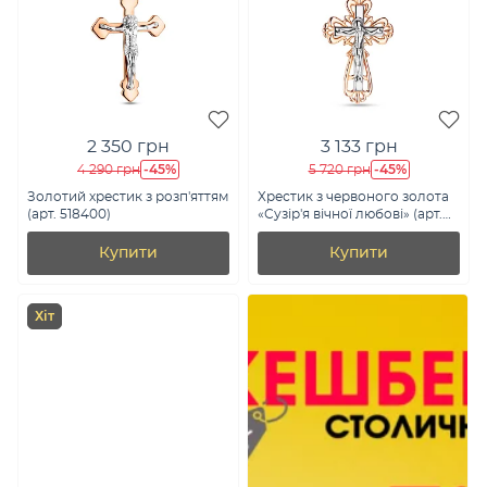
2 350 грн
3 133 грн
-45%
-45%
4 290 грн
5 720 грн
Золотий хрестик з розп'яттям
Хрестик з червоного золота
(арт. 518400)
«Сузір'я вічної любові» (арт.
501510)
Купити
Купити
Хіт