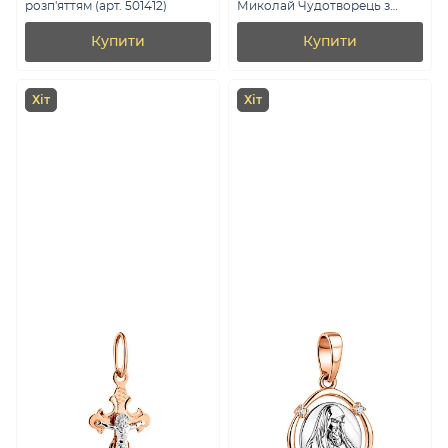
розп'яттям (арт. 501412)
Миколай Чудотворець з
молитвою (арт. 4401017ч)
Купити
Купити
Хіт
Хіт