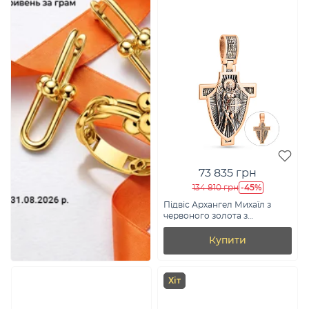
73 835 грн
-45%
134 810 грн
Підвіс Архангел Михаїл з
червоного золота з
молитвою (арт. 501756ч)
Купити
Хіт