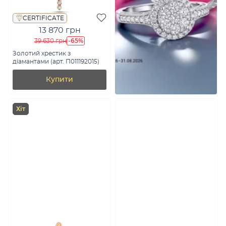
CERTIFICATE
13 870 грн
-65%
39 630 грн
Золотий хрестик з
діамантами (арт. П011192015)
Купити
Хіт