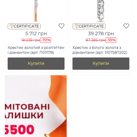
CERTIFICATE
CERTIFICATE
5 712 грн
39 278 грн
-70%
-55%
19 039 грн
87 285 грн
Хрестик золотий з розп'яттям
Хрестик з білого золота з
і діамантом (арт. П011176)
діамантами (арт. 3107587202)
Купити
Купити