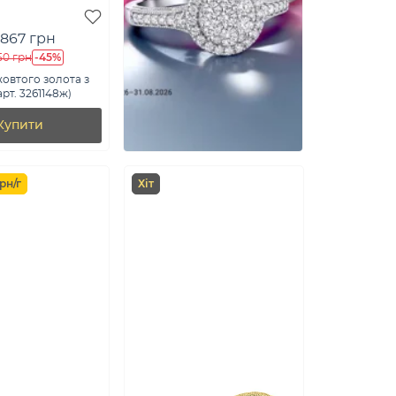
 867 грн
-45%
50 грн
жовтого золота з
арт. 3261148ж)
Купити
рн/г
Хіт