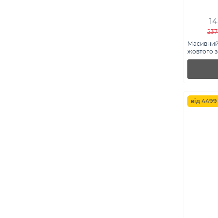
14
237
Масивний 
жовтого з
родіюванн
3261492жр
від 4499