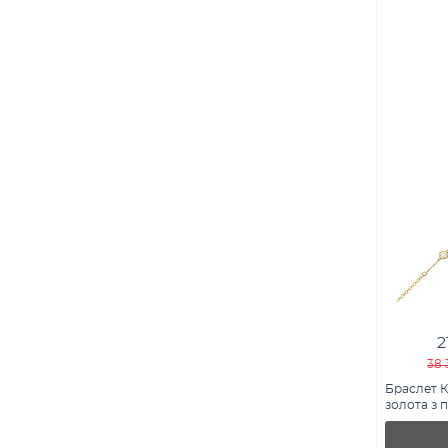
2
38 
Браслет К
золота з 
321957/7ж