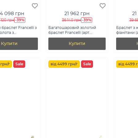
4 098 грн
21 962 грн
21
-39%
-39%
 120 грн
36 140 грн
39 6
браслет Francelli з
Багатошаровий золотий
Браслет з 
олота з
браслет Francelli (арт.
фіанітами (
ям (арт.
3261090ж)
а)
Купити
Купити
 грн/г
Sale
від 4499 грн/г
Sale
від 4499 г