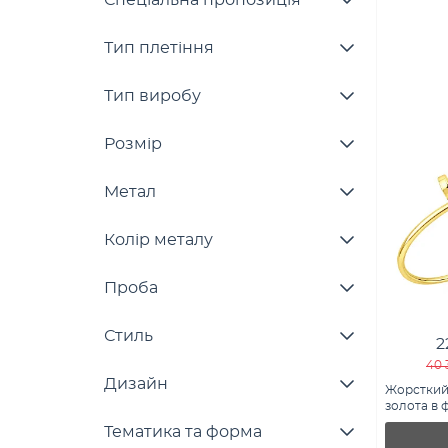
Спеціальна пропозиція
Тип плетіння
Тип виробу
Розмір
Метал
Колір металу
Проба
Стиль
2
40 
Дизайн
Жорсткий
золота в ф
3261416ж)
Тематика та форма