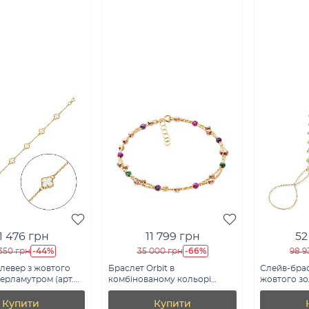
1 476 грн
11 799 грн
52
-44%
-66%
350 грн
35 000 грн
98 9
левер з жовтого
Браслет Orbit в
Слейв-брасл
перламутром (арт.
комбінованому кольорі
жовтого зол
п)
металу (арт. 323758жкрфз)
3261051ж)
Купити
Купити