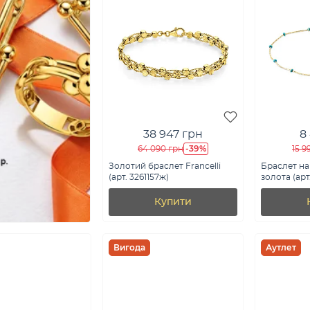
38 947 грн
8
-39%
64 090 грн
15 9
Золотий браслет Francelli
Браслет на 
(арт. 3261157ж)
золота (арт
Купити
Вигода
Аутлет