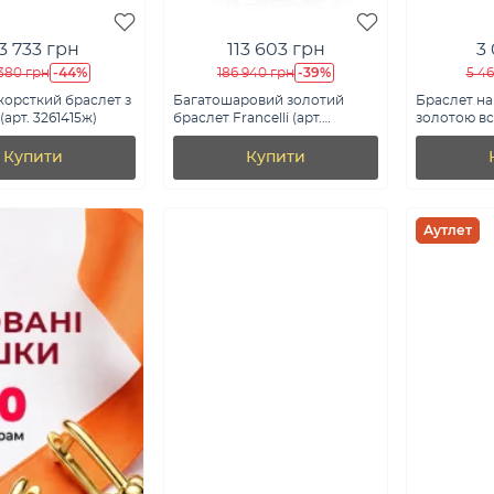
3 733 грн
113 603 грн
3
-44%
-39%
380 грн
186 940 грн
5 4
орсткий браслет з
Багатошаровий золотий
Браслет на 
(арт. 3261415ж)
браслет Francelli (арт.
золотою вс
326732жкр)
340068жч)
Купити
Купити
Аутлет