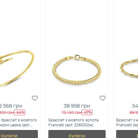
2 568 грн
38 958 грн
54
-44%
-47%
300 грн
73 450 грн
89 1
 браслет з жовтого
Браслет з жовтого золота
Браслет з 
ормі цвяха (арт.
Francelli (арт. 3261002ж)
Francelli (а
Купити
Купити