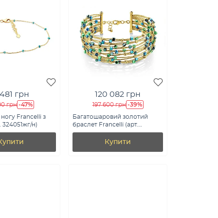
 481 грн
120 082 грн
-47%
-39%
90 грн
197 600 грн
ногу Francelli з
Багатошаровий золотий
. 324051жг/н)
браслет Francelli (арт.
326732ждзбрз)
Купити
Купити