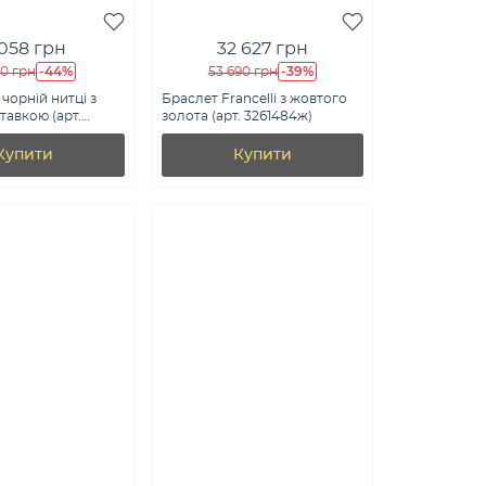
 058 грн
32 627 грн
-44%
-39%
60 грн
53 690 грн
чорній нитці з
Браслет Francelli з жовтого
тавкою (арт.
золота (арт. 3261484ж)
Купити
Купити