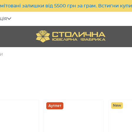
мітовані залишки від 5500 грн за грам. Встигни куп
ція
и
New
Аутлет