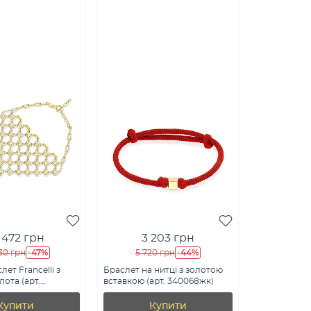
 472 грн
3 203 грн
-47%
-44%
30 грн
5 720 грн
ет Francelli з
Браслет на нитці з золотою
ота (арт.
вставкою (арт. 340068жк)
Купити
Купити