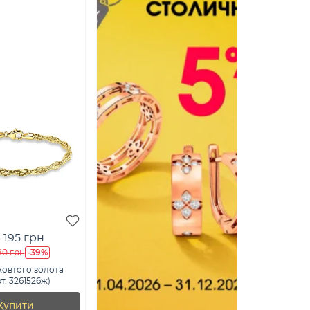
 195 грн
-39%
80 грн
жовтого золота
рт. 3261526ж)
Купити