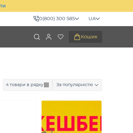
ити
0(800) 300 585
UA
Кошик
4 товари в рядку
За популярністю