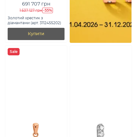
691 707 грн
-55%
1 537 127 грн
Золотий хрестик з
діамантами (арт. 3112455202)
Купити
Sale