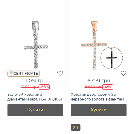
CERTIFICATE
11 051 грн
6 479 грн
-65%
-45%
31 574 грн
11 830 грн
Золотий хрестик з
Хрестик двосторонній з
діамантами (арт. П341011010б)
червоного золота з фіанітами
(арт. 440419ч)
Купити
Купити
Хіт