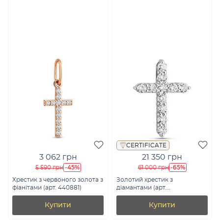
CERTIFICATE
3 062 грн
21 350 грн
-45%
-65%
5 590 грн
61 000 грн
Хрестик з червоного золота з
Золотий хрестик з
фіанітами (арт. 440881)
діамантами (арт.
П011272030б)
Купити
Купити