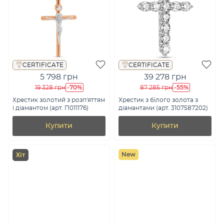
CERTIFICATE
CERTIFICATE
5 798 грн
39 278 грн
-70%
-55%
19 328 грн
87 285 грн
Хрестик золотий з розп'яттям
Хрестик з білого золота з
і діамантом (арт. П011176)
діамантами (арт. 3107587202)
Купити
Купити
New
Хіт