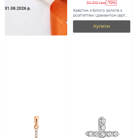
-70%
30 310 грн
Хрестик з білого золота з
розп'яттям і діамантом (арт.
П011175б)
Купити