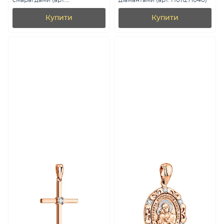
смарагдами (арт.
діамантами (арт. П011271040)
3100785201и)
Купити
Купити