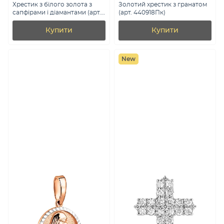
Хрестик з білого золота з
Золотий хрестик з гранатом
сапфірами і діамантами (арт.
(арт. 440918Пк)
П341735030бс)
Купити
Купити
New