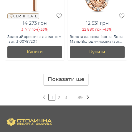
CERTIFICATE
14 273 грн
12 531 грн
-55%
-45%
31 717 грн
22 880 грн
Золотий хрестик з діамантом
Золота ладанка-іконка Божа
(арт. 3100787201)
Матір Володимирська (арт.
440616)
Купити
Купити
Показати ще
1
2
3
...
89