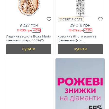
CERTIFICATE
9 327 грн
39 018 грн
-45%
-65%
17 030 грн
111 479 грн
Ладанка з золота Божа Матір
Хрестик з білого золота з
з немовлям (арт. 440942)
діамантами (арт.
П341733040б)
Купити
Купити