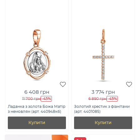
6 408 грн
3 774 грн
-45%
-45%
11 700 грн
6 890 грн
Ладанка з золота Божа Матір
Золотий хрестик з фіанітами
з немовлям (арт. 440948кб)
(арт. 4401085)
Купити
Купити