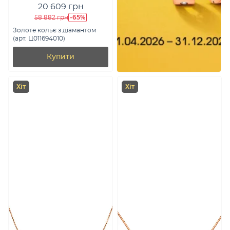
20 609 грн
-65%
58 882 грн
Золоте кольє з діамантом
(арт. Ц011694010)
Купити
Хіт
Хіт