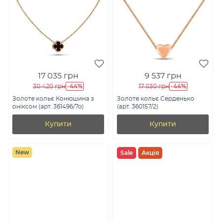
17 035 грн
9 537 грн
-44%
-44%
30 420 грн
17 030 грн
Золоте кольє Конюшина з
Золоте кольє Серденько
оніксом (арт. 361496/7о)
(арт. 360157/2)
Купити
Купити
New
Sale
Акція