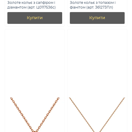
Золоте кольє з сапфіром і
Золоте кольє з топазом і
діамантом (арт. Ц011753бс)
фіанітом (арт. 361273Пл)
Купити
Купити