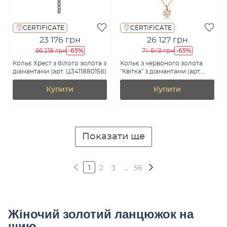
CERTIFICATE
CERTIFICATE
23 176 грн
26 127 грн
-65%
-65%
66 218 грн
74 649 грн
Кольє Хрест з білого золота з
Кольє з червоного золота
діамантами (арт. Ц341188015б)
"Квітка" з діамантами (арт.
Ц011290010)
Купити
Купити
Показати ще
1
2
3
...
56
Жіночий золотий ланцюжок на
шию