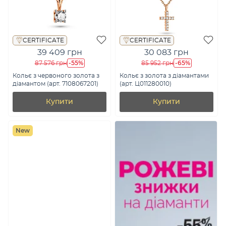
CERTIFICATE
CERTIFICATE
39 409 грн
30 083 грн
-55%
-65%
87 576 грн
85 952 грн
Кольє з червоного золота з
Кольє з золота з діамантами
діамантом (арт. 7108067201)
(арт. Ц011280010)
Купити
Купити
New