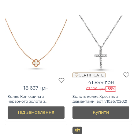
CERTIFICATE
41 899 грн
18 637 грн
-55%
93 108 грн
Кольє Конюшина з
Золоте кольє Хрестик з
червоного золота з
діамантами (арт. 7103670202)
перламутром (арт. 361496/8п)
Під замовлення
Купити
Хіт