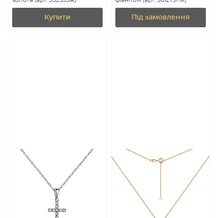
золота (арт. 352535ж)
фіанітом (арт. 361273Пк)
Купити
Під замовлення