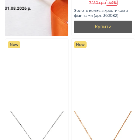
-44%
7 150 грн
Золоте кольє з хрестиком з
фіанітами (арт. 360082)
Купити
New
New