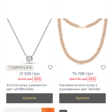
CERTIFICATE
21 529 грн
74 198 грн
-65%
-69%
61 512 грн
236 075 грн
Золоте кольє з діамантом
Масивне золоте кольє з
(арт. Ц011694010б)
родіюванням (арт. 350456)
Купити
Купити