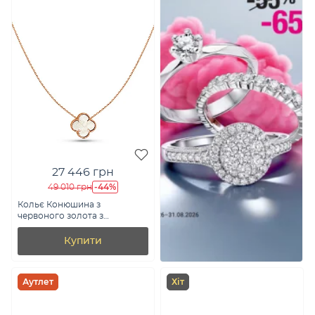
27 446 грн
-44%
49 010 грн
Кольє Конюшина з
червоного золота з
перламутром (арт. 361496/12п)
Купити
Аутлет
Хіт