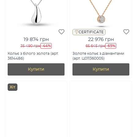
CERTIFICATE
19 874 грн
22 976 грн
-44%
-65%
35 490 грн
65 645 грн
Кольє з білого золота (арт.
Золоте кольє з діамантами
361448б)
(арт. Ц011360005)
Купити
Купити
Хіт