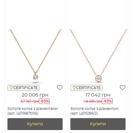
CERTIFICATE
CERTIFICATE
20 006 грн
17 042 грн
-65%
-65%
57 160 грн
48 691 грн
Золоте кольє з діамантами
Золоте кольє з діамантом
(арт. Ц011667005)
(арт. Ц011286/2)
Купити
Купити