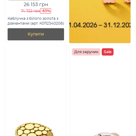
26 153 грн
-65%
74 722 грн
Каблучка з білого золота з
діамантами (арт. К011234020б)
Купити
Для заручин
Sale