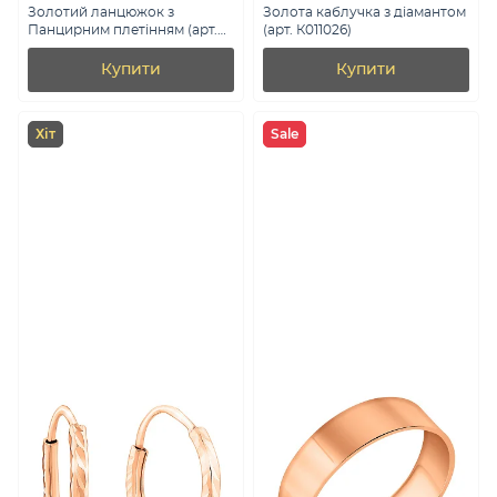
Золотий ланцюжок з
Золота каблучка з діамантом
Панцирним плетінням (арт.
(арт. К011026)
301001)
Купити
Купити
Хіт
Sale