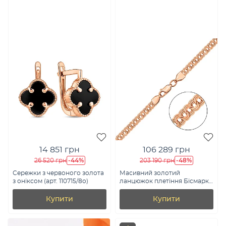
14 851 грн
106 289 грн
-44%
-48%
26 520 грн
203 190 грн
Сережки з червоного золота
Масивний золотий
з оніксом (арт. 110715/8о)
ланцюжок плетіння Бісмарк
(арт. цр3004-050)
Купити
Купити