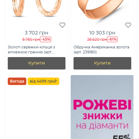
3 702 грн
10 303 грн
-45%
-61%
6 760 грн
26 520 грн
Золоті сережки-кільця з
Обручка Американка золота
алмазною гранню (арт.
(арт. 239180)
121903/10)
Купити
Купити
Вигода
від 4499 грн/г