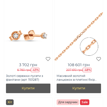
3 702 грн
108 601 грн
-45%
-48%
6 760 грн
207 610 грн
Золоті сережки-пусети з
Масивний золотий
фіанітами (арт. 1101287)
ланцюжок в плетінні Якір
(арт. цр3062-110)
Купити
Купити
Хіт
Для заручин
Sale