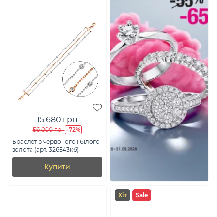
15 680 грн
-72%
56 000 грн
Браслет з червоного і білого
золота (арт. 326543кб)
Купити
Хіт
Sale