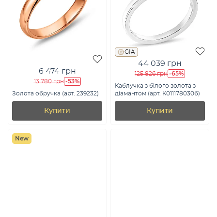
GIA
44 039 грн
6 474 грн
-65%
125 826 грн
-53%
13 780 грн
Каблучка з білого золота з
Золота обручка (арт. 239232)
діамантом (арт. К011178030б)
Купити
Купити
New