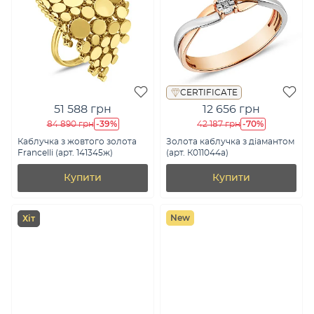
CERTIFICATE
51 588 грн
12 656 грн
-39%
-70%
84 890 грн
42 187 грн
Каблучка з жовтого золота
Золота каблучка з діамантом
Francelli (арт. 141345ж)
(арт. К011044а)
Купити
Купити
New
Хіт