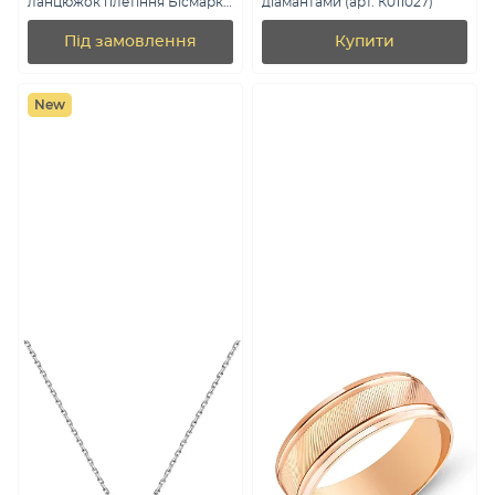
ланцюжок плетіння Бісмарк
діамантами (арт. К011027)
(арт. цр30205-110)
Під замовлення
Купити
New