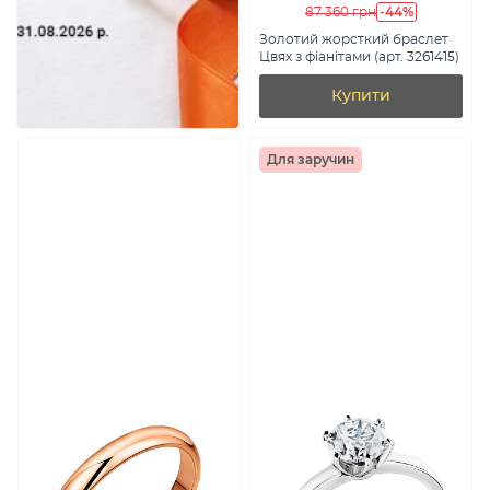
-44%
87 360 грн
Золотий жорсткий браслет
Цвях з фіанітами (арт. 3261415)
Купити
Для заручин