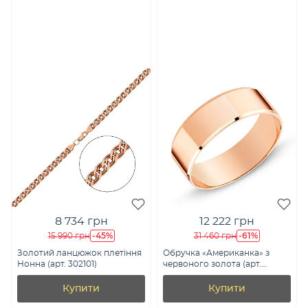
8 734 грн
12 222 грн
-45%
-61%
15 990 грн
31 460 грн
Золотий ланцюжок плетіння
Обручка «Американка» з
Нонна (арт. 302101)
червоного золота (арт.
238039)
Купити
Купити