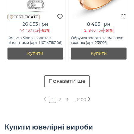
CERTIFICATE
26 053 грн
8 485 грн
-65%
-61%
74 437 грн
21 840 грн
Кольє з білого золота з
Обручка золота з алмазною
діамантами (арт. Ц011476010б)
гранню (арт. 239196)
Купити
Купити
Показати ще
1
2
3
...
1400
Купити ювелірні вироби