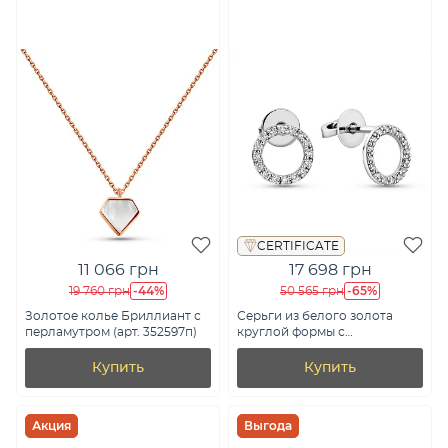
CERTIFICATE
11 066 грн
17 698 грн
-44%
-65%
19 760 грн
50 565 грн
Золотое колье Бриллиант с
Серьги из белого золота
перламутром (арт. 352597п)
круглой формы с
бриллиантами (арт.
Т011256015б)
Купить
Купить
Акция
Выгода