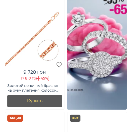
9 728 грн
-45%
17 810 грн
Золотой цепочный браслет
на руку плетения Колосок
(арт. 313501)
Купить
Акция
Хит