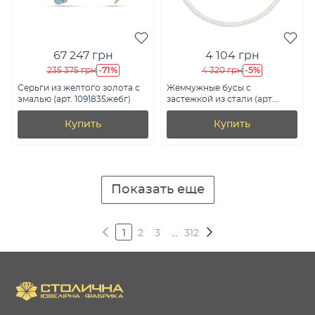
67 247 грн
4 104 грн
-71%
-5%
235 375 грн
4 320 грн
Серьги из желтого золота с
Жемчужные бусы с
эмалью (арт. 1091835жебг)
застежкой из стали (арт.
9016/205жб)
Купить
Купить
Показать еще
1
2
3
...
312