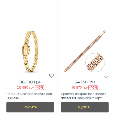
118 010 грн
34 131 грн
-45%
-46%
213 980 грн
63 570 грн
Часы из желтого золота (арт.
Браслет из красного золота
260120ж)
плетения Восьмерка (арт.
311805)
Купить
Купить