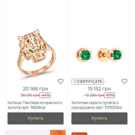
CERTIFICATE
20 166 грн
15 152 грн
-44%
-65%
36 010 грн
43 290 грн
Кольцо Пантера из красного
Золотые серьги пусеты с
золота (арт. 156294з)
изумрудами (арт. Т011003и)
Купить
Купить