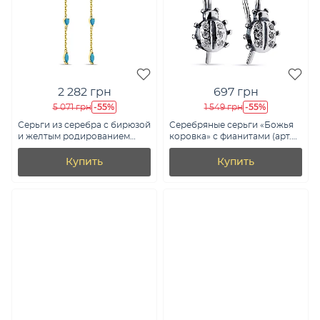
2 282 грн
697 грн
-55%
-55%
5 071 грн
1 549 грн
Серьги из серебра с бирюзой
Серебряные серьги «Божья
и желтым родированием
коровка» с фианитами (арт.
(арт. 7518/6561жБ)
7902/500004-ч)
Купить
Купить