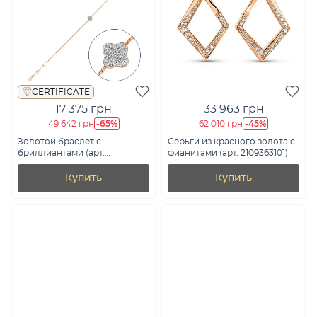
CERTIFICATE
17 375 грн
33 963 грн
-65%
-45%
49 642 грн
62 010 грн
Золотой браслет с
Серьги из красного золота с
бриллиантами (арт.
фианитами (арт. 2109363101)
Б011509010)
Купить
Купить