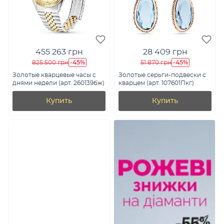
455 263 грн
28 409 грн
-45%
-45%
825 500 грн
51 870 грн
Золотые кварцевые часы с
Золотые серьги-подвески с
днями недели (арт. 260139бж)
кварцем (арт. 107601Пкг)
Купить
Купить