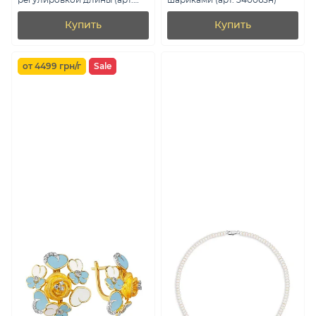
регулировкой длины (арт.
шариками (арт. 340065н)
352692/8)
Купить
Купить
от 4499 грн/г
Sale