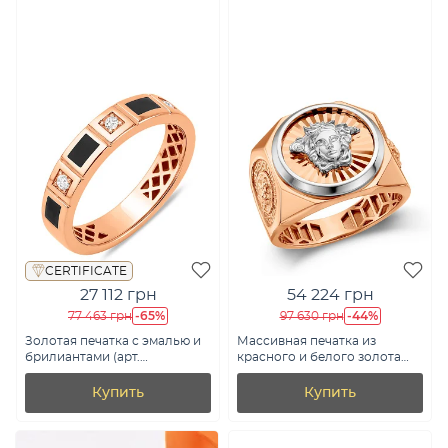
CERTIFICATE
27 112 грн
54 224 грн
-65%
-44%
77 463 грн
97 630 грн
Золотая печатка с эмалью и
Массивная печатка из
брилиантами (арт.
красного и белого золота
К170087010еч)
(арт. 170103кба)
Купить
Купить