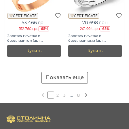
CERTIFICATE
CERTIFICATE
53 466 грн
70 698 грн
-65%
-65%
152 760 грн
201 994 грн
Золотая печатка с
Золотая печатка с
бриллиантом (арт.
бриллиантами (арт.
К170039005)
К341415030б)
Купить
Купить
Показать еще
1
2
3
...
8