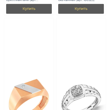
бриллиантами (арт.
без камней (арт. 180525)
К170088010еч)
Купить
Купить