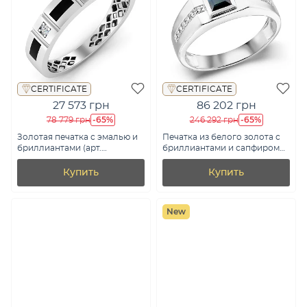
CERTIFICATE
CERTIFICATE
27 573 грн
86 202 грн
-65%
-65%
78 779 грн
246 292 грн
Золотая печатка с эмалью и
Печатка из белого золота с
бриллиантами (арт.
бриллиантами и сапфиром
К170087010беч)
(арт. К341536015бс)
Купить
Купить
New