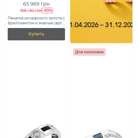
65 969 грн
-65%
188 482 грн
Печатка из красного золота с
бриллиантом и эмалью (арт.
К170074010)
Купить
Для помолвки