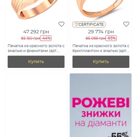
CERTIFICATE
47 292 грн
29 774 грн
-44%
-65%
85 150 грн
85 069 грн
Печатка из красного золота с
Печатка из красного золота с
эмалью и фианитами (арт.
бриллиантом и эмалью (арт.
170041е)
К170079010ч)
Купить
Купить