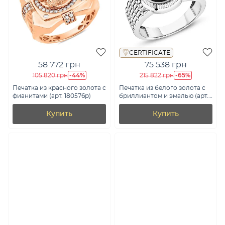
CERTIFICATE
58 772 грн
75 538 грн
-44%
-65%
105 820 грн
215 822 грн
Печатка из красного золота с
Печатка из белого золота с
фианитами (арт. 180576р)
бриллиантом и эмалью (арт.
К170074010б)
Купить
Купить