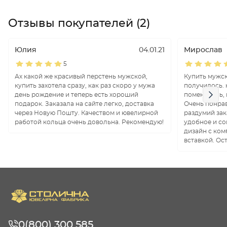
Отзывы покупателей (2)
Юлия
04.01.21
Мирослав
5
Ах какой же красивый перстень мужской,
Купить мужск
купить захотела сразу, как раз скоро у мужа
получилось. 
день рождение и теперь есть хороший
поменялись, 
подарок. Заказала на сайте легко, доставка
Очень понрав
через Новую Пошту. Качеством и ювелирной
раздумий зак
работой кольца очень довольна. Рекомендую!
удобное и со
дизайн с ком
вставкой. Ос
0(800) 300 585