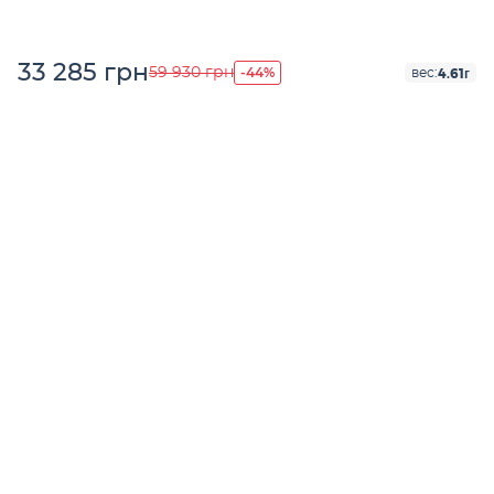
33 285 грн
-44%
59 930 грн
4.61г
вес: