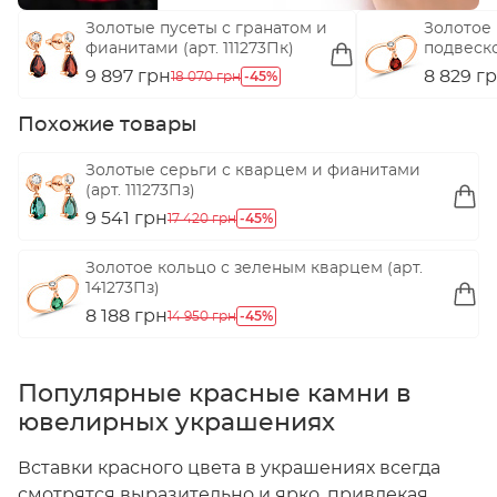
Золотые пусеты с гранатом и
Золотое 
фианитами (арт. 111273Пк)
подвеско
9 897 грн
-45%
8 829 г
18 070 грн
Похожие товары
Золотые серьги с кварцем и фианитами
(арт. 111273Пз)
9 541 грн
-45%
17 420 грн
Золотое кольцо с зеленым кварцем (арт.
141273Пз)
8 188 грн
-45%
14 950 грн
Популярные красные камни в
ювелирных украшениях
Вставки красного цвета в украшениях всегда
смотрятся выразительно и ярко, привлекая