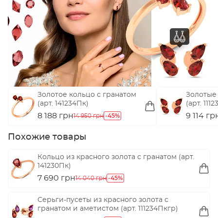
Золотое кольцо с гранатом
Золотые 
(арт. 141234Пк)
(арт. 111
8 188 грн
-45%
9 114 гр
14 950 грн
Похожие товары
Кольцо из красного золота с гранатом (арт.
141230Пк)
7 690 грн
-45%
14 040 грн
Серьги-пусеты из красного золота с
гранатом и аметистом (арт. 111234Пкгр)