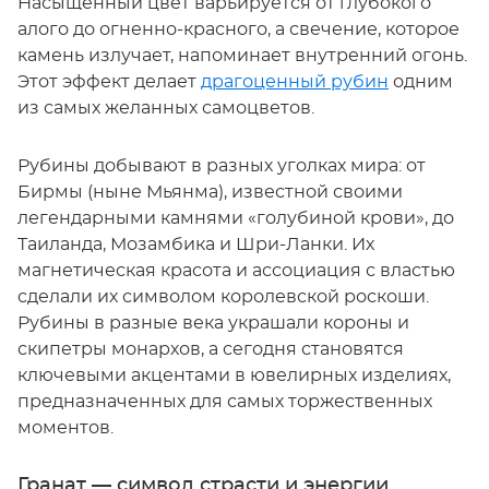
Насыщенный цвет варьируется от глубокого
алого до огненно-красного, а свечение, которое
камень излучает, напоминает внутренний огонь.
Этот эффект делает
драгоценный рубин
одним
из самых желанных самоцветов.
Рубины добывают в разных уголках мира: от
Бирмы (ныне Мьянма), известной своими
легендарными камнями «голубиной крови», до
Таиланда, Мозамбика и Шри-Ланки. Их
магнетическая красота и ассоциация с властью
сделали их символом королевской роскоши.
Рубины в разные века украшали короны и
скипетры монархов, а сегодня становятся
ключевыми акцентами в ювелирных изделиях,
предназначенных для самых торжественных
моментов.
Гранат — символ страсти и энергии