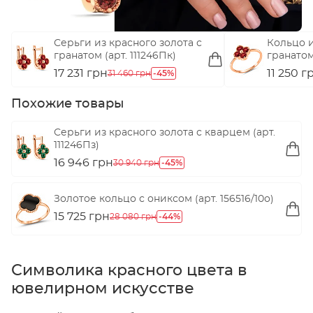
Серьги из красного золота с
Кольцо и
гранатом (арт. 111246Пк)
гранатом
17 231 грн
-45%
11 250 г
31 460 грн
Похожие товары
Серьги из красного золота с кварцем (арт.
111246Пз)
16 946 грн
-45%
30 940 грн
Золотое кольцо с ониксом (арт. 156516/10о)
15 725 грн
-44%
28 080 грн
Символика красного цвета в
ювелирном искусстве