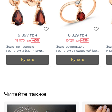
9 897 грн
8 829 грн
-45%
-45%
18 070 грн
16 120 грн
Золотые пусеты с
Золотое кольцо с
Зол
гранатом и фианитами
гранатом с подвеской (арт.
и ф
(арт. 111273Пк)
141273Пк)
Купить
Купить
Читайте также