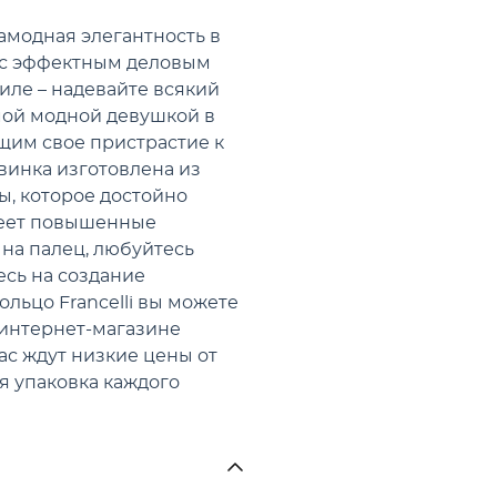
трамодная элегантность в
 с эффектным деловым
иле – надевайте всякий
амой модной девушкой в
щим свое пристрастие к
инка изготовлена из
ы, которое достойно
меет повышенные
 на палец, любуйтесь
сь на создание
ольцо Francelli вы можете
 интернет-магазине
с ждут низкие цены от
я упаковка каждого