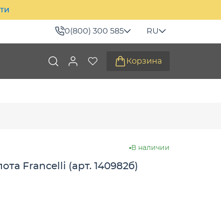
ити
0(800) 300 585
RU
Корзина
В наличии
та Francelli (арт. 140982б)