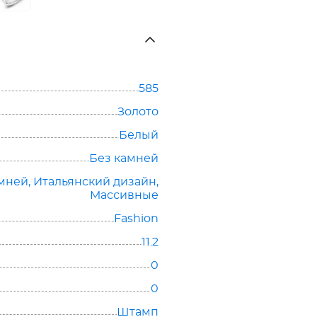
585
Золото
Белый
Без камней
амней
,
Итальянский дизайн
,
Массивные
Fashion
11.2
0
0
Штамп