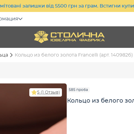
мітовані залишки від 5500 грн за грам. Встигни куп
рмация
ьца
Кольцо из белого золота Francelli (арт. 140982б)
585 проба
5 (1 Отзыв)
Кольцо из белого золо