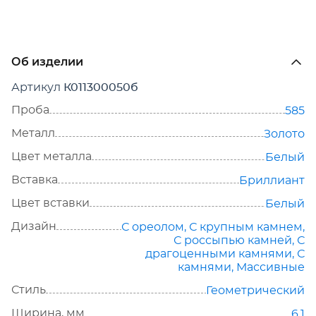
Об изделии
Артикул
К011300050б
Проба
585
Металл
Золото
Цвет металла
Белый
Вставка
Бриллиант
Цвет вставки
Белый
Дизайн
С ореолом
,
С крупным камнем
,
С россыпью камней
,
С
драгоценными камнями
,
С
камнями
,
Массивные
Стиль
Геометрический
Ширина, мм
6.1