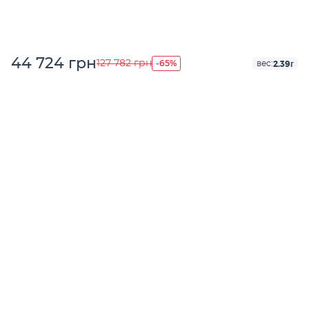
44 724 грн
-65%
127 782 грн
2.39г
вес: