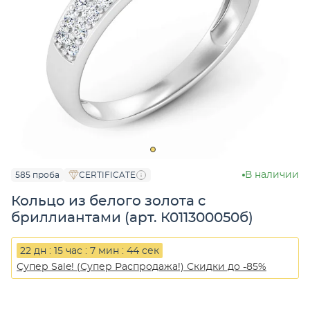
В наличии
585 проба
CERTIFICATE
Кольцо из белого золота с
бриллиантами (арт. К011300050б)
22 дн : 15 час : 7 мин : 44 сек
Супер Sale! (Супер Распродажа!) Скидки до -85%