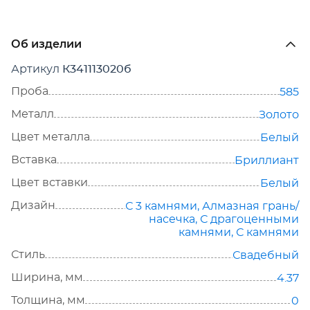
Об изделии
Артикул
К341113020б
Проба
585
Металл
Золото
Цвет металла
Белый
Вставка
Бриллиант
Цвет вставки
Белый
Дизайн
С 3 камнями
,
Алмазная грань/
насечка
,
С драгоценными
камнями
,
С камнями
Стиль
Свадебный
Ширина, мм
4.37
Толщина, мм
0