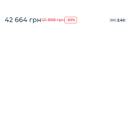
42 664 грн
-65%
121 898 грн
2.41г
вес: