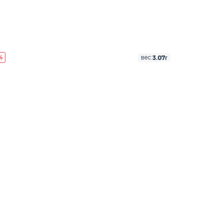
%
3.07г
вес: