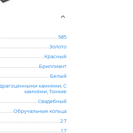
585
Золото
Красный
Бриллиант
Белый
 драгоценными камнями
,
С
камнями
,
Тонкие
Свадебный
Обручальные кольца
2.7
1.7