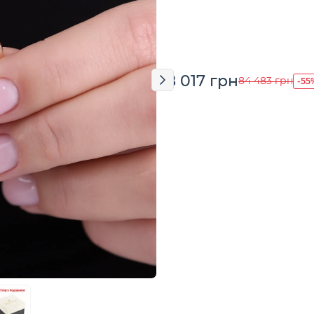
38 017 грн
-55
84 483 грн