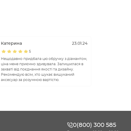
Катерина
23.01.24
5
Нещодавно придбала цю обручку з діамантом,
ціна мене приємно здивувала. Залишилася в
захваті від поєднання якості та дизайну.
Рекомендую всім, хто шукає вишуканий
аксесуар за розумною вартістю.
0(800) 300 585