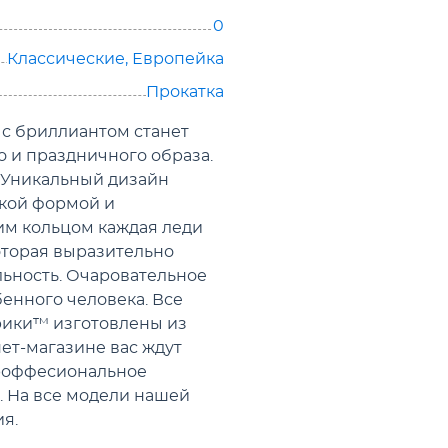
0
Классические
,
Европейка
Прокатка
 с бриллиантом станет
 и праздничного образа.
. Уникальный дизайн
ской формой и
им кольцом каждая леди
оторая выразительно
льность. Очаровательное
бенного человека. Все
ики™ изготовлены из
ет-магазине вас ждут
роффесиональное
. На все модели нашей
я.