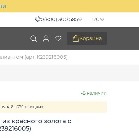
ити
0(800) 300 585
RU
Корзина
лиантом (арт. К239216005)
В наличии
олучай +7% скидки»
из красного золота с
239216005)