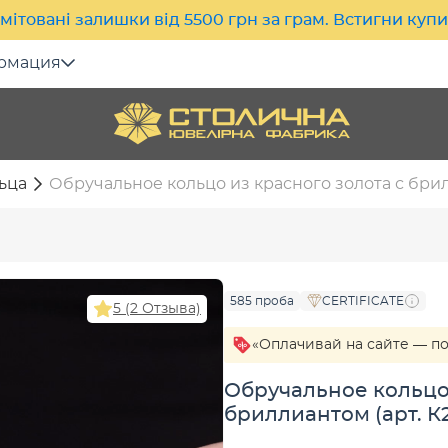
мітовані залишки від 5500 грн за грам. Встигни куп
рмация
ьца
Обручальное кольцо из красного золота с брил
585 проба
CERTIFICATE
5 (2 Отзыва)
«Оплачивай на сайте — п
Обручальное кольцо 
бриллиантом (арт. К