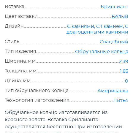
Вставка
Бриллиант
Цвет вставки
Белый
Дизайн
С камнями
,
С 1 камнем
,
С
драгоценными камнями
Стиль
Свадебный
Тип изделия
Обручальные кольца
Ширина, мм
2.39
Толщина, мм
1.83
Длина, мм
0
Тип обручального кольца
Американка
Технология изготовления
Литьё
Обручальное кольцо изготавливается из
красного золота. Вставка бриллианта
осуществляется бесплатно. При изготовлении