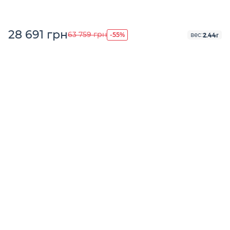
28 691 грн
-55%
63 759 грн
2.44г
вес: