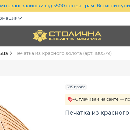
мітовані залишки від 5500 грн за грам. Встигни куп
рмация
ьца
Печатка из красного золота (арт. 180579)
585 проба
«Оплачивай на сайте — п
Печатка из красного 