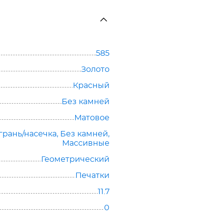
585
Золото
Красный
Без камней
Матовое
грань/насечка
,
Без камней
,
Массивные
Геометрический
Печатки
11.7
0