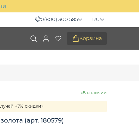
ити
0(800) 300 585
RU
Корзина
В наличии
олучай +7% скидки»
золота (арт. 180579)