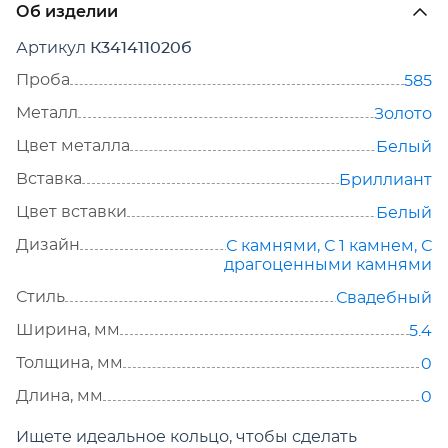
Об изделии
Артикул
К341411020б
Проба
585
Металл
Золото
Цвет металла
Белый
Вставка
Бриллиант
Цвет вставки
Белый
Дизайн
С камнями
,
С 1 камнем
,
С
драгоценными камнями
Стиль
Свадебный
Ширина, мм
5.4
Толщина, мм
0
Длина, мм
0
Ищете идеальное кольцо, чтобы сделать