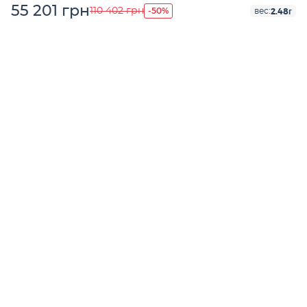
55 201 грн
-50%
110 402 грн
2.48г
вес: