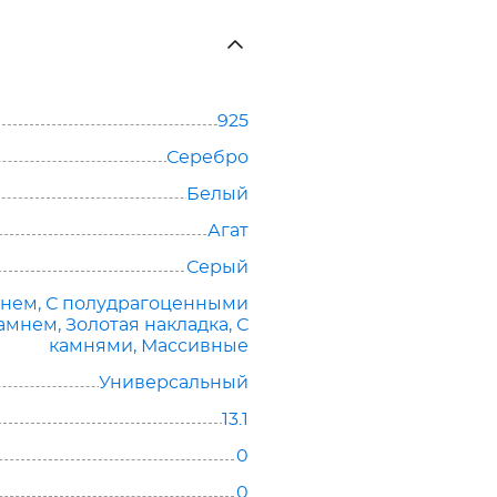
925
Серебро
Белый
Агат
Серый
мнем
,
С полудрагоценными
камнем
,
Золотая накладка
,
С
камнями
,
Массивные
Универсальный
13.1
0
0