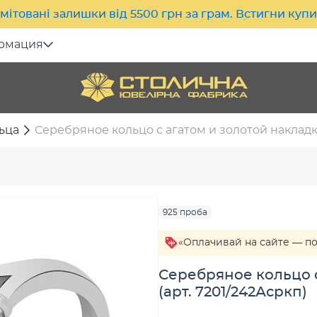
мітовані залишки від 5500 грн за грам. Встигни куп
рмация
ьца
Серебряное кольцо с агатом и золотой накладко
925 проба
«Оплачивай на сайте — п
Серебряное кольцо с
(арт. 7201/242Асркп)