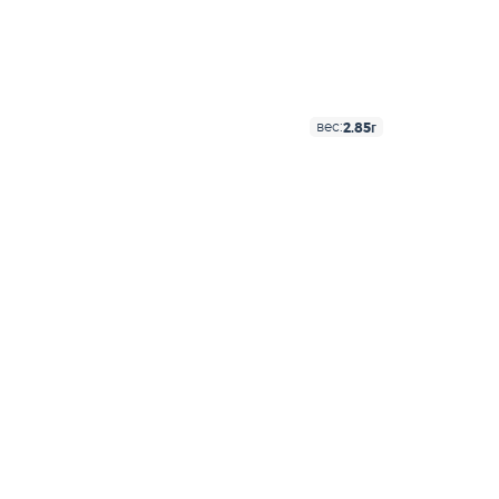
2.85г
вес: