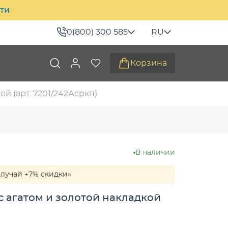
ити
0(800) 300 585
RU
Корзина
й (арт. 7201/242Асркп)
В наличии
олучай +7% скидки»
 агатом и золотой накладкой