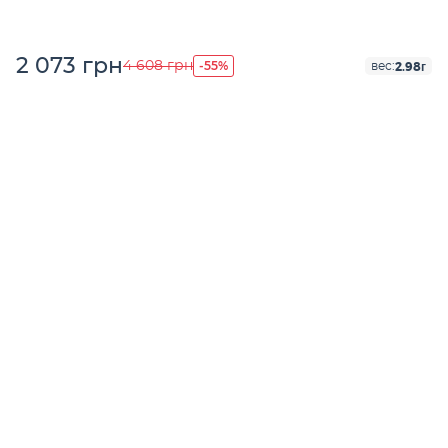
2 073 грн
-55%
4 608 грн
2.98г
вес: