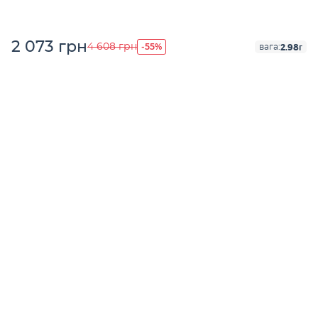
2 073 грн
-55%
4 608 грн
2.98г
вага: