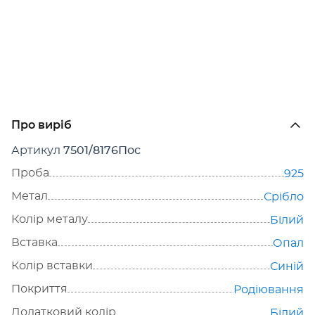
Про виріб
Артикул
7501/8176Пос
Проба
925
Метал
Срібло
Колір металу
Білий
Вставка
Опал
Колір вставки
Синій
Покриття
Родіювання
Додатковий колір
Білий