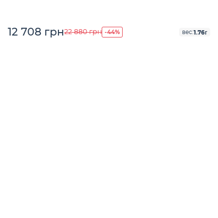
12 708 грн
-44%
22 880 грн
1.76г
вес: