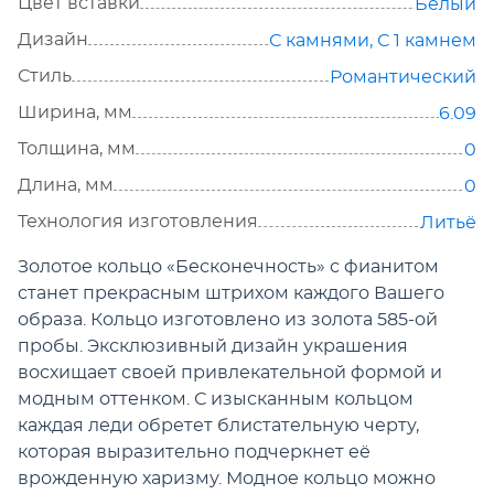
Цвет вставки
Белый
Дизайн
С камнями
,
С 1 камнем
Стиль
Романтический
Ширина, мм
6.09
Толщина, мм
0
Длина, мм
0
Технология изготовления
Литьё
Золотое кольцо «Бесконечность» с фианитом
станет прекрасным штрихом каждого Вашего
образа. Кольцо изготовлено из золота 585-ой
пробы. Эксклюзивный дизайн украшения
восхищает своей привлекательной формой и
модным оттенком. С изысканным кольцом
каждая леди обретет блистательную черту,
которая выразительно подчеркнет её
врожденную харизму. Модное кольцо можно