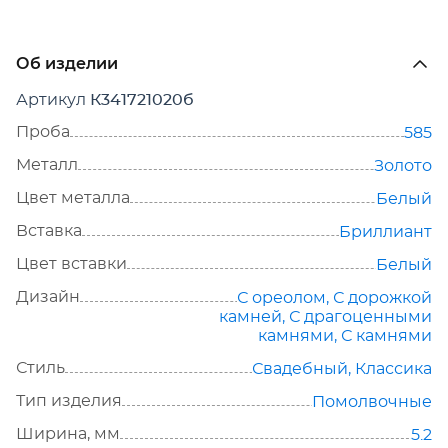
Об изделии
Артикул
К341721020б
Проба
585
Металл
Золото
Цвет металла
Белый
Вставка
Бриллиант
Цвет вставки
Белый
Дизайн
С ореолом
,
С дорожкой
камней
,
С драгоценными
камнями
,
С камнями
Стиль
Свадебный
,
Классика
Тип изделия
Помолвочные
Ширина, мм
5.2