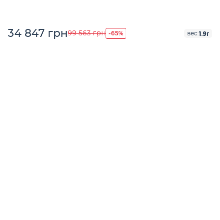
34 847 грн
-65%
99 563 грн
1.9г
вес: