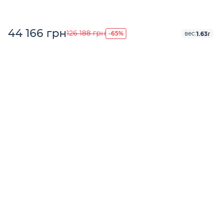
44 166 грн
-65%
126 188 грн
1.63г
вес: