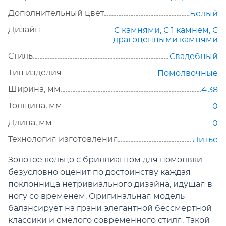
Дополнительный цвет
Белый
Дизайн
С камнями
,
С 1 камнем
,
С
драгоценными камнями
Стиль
Свадебный
Тип изделия
Помолвочные
Ширина, мм
4.38
Толщина, мм
0
Длина, мм
0
Технология изготовления
Литьё
Золотое кольцо с бриллиантом для помолвки
безусловно оценит по достоинству каждая
поклонница нетривиального дизайна, идущая в
ногу со временем. Оригинальная модель
балансирует на грани элегантной бессмертной
классики и смелого современного стиля. Такой