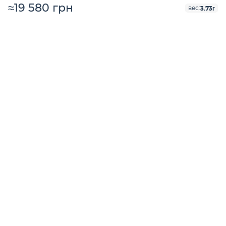
≈19 580 грн
3.73г
вес: