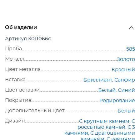
Об изделии
Артикул
К011066с
Проба
585
Металл
Золото
Цвет металла
Красный
Вставка
Бриллиант
,
Сапфир
Цвет вставки
Белый
,
Синий
Покрытие
Родирование
Дополнительный цвет
Белый
Дизайн
С крупным камнем
,
С
россыпью камней
,
С 3
камнями
,
С драгоценными
камнями
,
С камнями