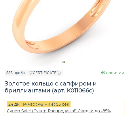
В наличии
585 проба
CERTIFICATE
Золотое кольцо с сапфиром и
бриллиантами (арт. К011066с)
24 дн : 14 час : 46 мин : 55 сек
Супер Sale! (Супер Распродажа!) Скидки до -85%