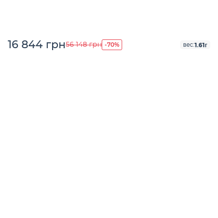
16 844 грн
-70%
56 148 грн
1.61г
вес: