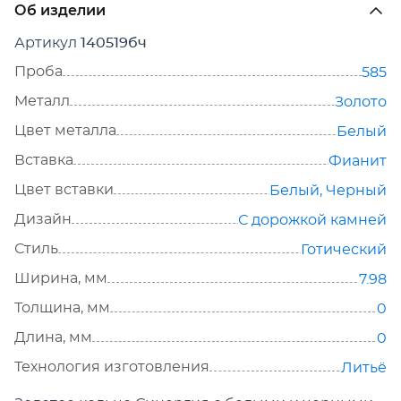
Об изделии
Артикул
140519бч
Проба
585
Металл
Золото
Цвет металла
Белый
Вставка
Фианит
Цвет вставки
Белый
,
Черный
Дизайн
С дорожкой камней
Стиль
Готический
Ширина, мм
7.98
Толщина, мм
0
Длина, мм
0
Технология изготовления
Литьё