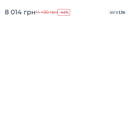
8 014 грн
-44%
14 430 грн
1.11г
вага: