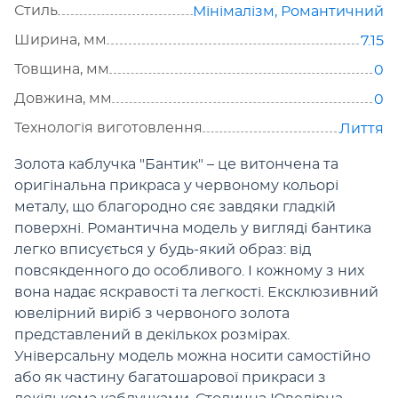
Стиль
Мінімалізм
,
Романтичний
Ширина, мм
7.15
Товщина, мм
0
Довжина, мм
0
Технологія виготовлення
Лиття
Золота каблучка "Бантик" – це витончена та
оригінальна прикраса у червоному кольорі
металу, що благородно сяє завдяки гладкій
поверхні. Романтична модель у вигляді бантика
легко вписується у будь-який образ: від
повсякденного до особливого. І кожному з них
вона надає яскравості та легкості. Ексклюзивний
ювелірний виріб з червоного золота
представлений в декількох розмірах.
Універсальну модель можна носити самостійно
або як частину багатошарової прикраси з