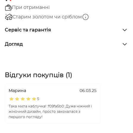
При отриманні
Старим золотом чи сріблом
Сервіс та гарантія
Догляд
Відгуки покупців (1)
Марина
06.03.25
5
Така мила каблучка! :f09fa5b0: Дуже ніжний і
жіночний дизайн, просто закохалася з
першого погляду!