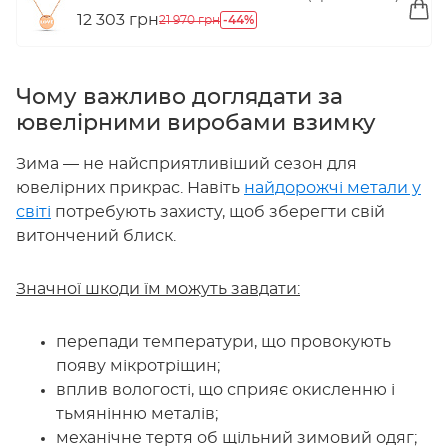
12 303 грн
-44%
21 970 грн
Чому важливо доглядати за
ювелірними виробами взимку
Зима — не найсприятливіший сезон для
ювелірних прикрас. Навіть
найдорожчі метали у
світі
потребують захисту, щоб зберегти свій
витончений блиск.
Значної шкоди їм можуть завдати:
перепади температури, що провокують
появу мікротріщин;
вплив вологості, що сприяє окисленню і
тьмянінню металів;
механічне тертя об щільний зимовий одяг;