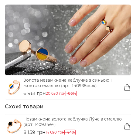
Переглянути
Золота незамкнена каблучка з синьою і
жовтою емаллю (арт. 140935есж)
6 961 грн
-66%
20 650 грн
Схожі товари
Незамкнена золота каблучка Лýна з емаллю
(арт. 140934еч)
8 159 грн
-44%
14 690 грн