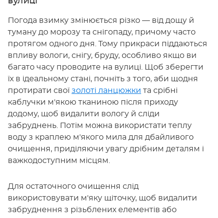
вулиці
Погода взимку змінюється різко — від дощу й
туману до морозу та снігопаду, причому часто
протягом одного дня. Тому прикраси піддаються
впливу вологи, снігу, бруду, особливо якщо ви
багато часу проводите на вулиці. Щоб зберегти
їх в ідеальному стані, почніть з того, аби щодня
протирати свої
золоті ланцюжки
та срібні
каблучки м'якою тканиною після приходу
додому, щоб видалити вологу й сліди
забруднень. Потім можна використати теплу
воду з краплею м'якого мила для дбайливого
очищення, приділяючи увагу дрібним деталям і
важкодоступним місцям.
Для остаточного очищення слід
використовувати м'яку щіточку, щоб видалити
забруднення з різьблених елементів або