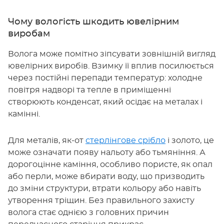
Чому вологість шкодить ювелірним
виробам
Волога може помітно зіпсувати зовнішній вигляд
ювелірних виробів. Взимку її вплив посилюється
через постійні перепади температур: холодне
повітря надворі та тепле в приміщенні
створюють конденсат, який осідає на металах і
камінні.
Для металів, як-от
стерлінгове срібло
і золото, це
може означати появу нальоту або тьмяніння. А
дорогоцінне каміння, особливо пористе, як опал
або перли, може вбирати воду, що призводить
до зміни структури, втрати кольору або навіть
утворення тріщин. Без правильного захисту
волога стає однією з головних причин