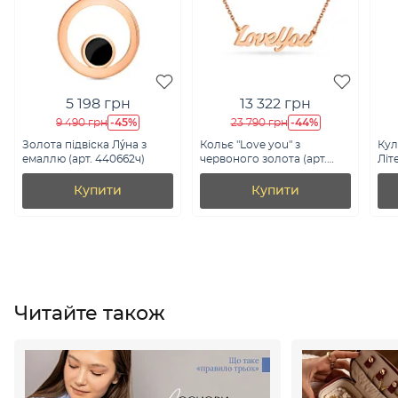
5 198 грн
13 322 грн
-45%
-44%
9 490 грн
23 790 грн
Золота підвіска Лýна з
Кольє "Love you" з
Кул
емаллю (арт. 440662ч)
червоного золота (арт.
Літ
360117)
Купити
Купити
Читайте також