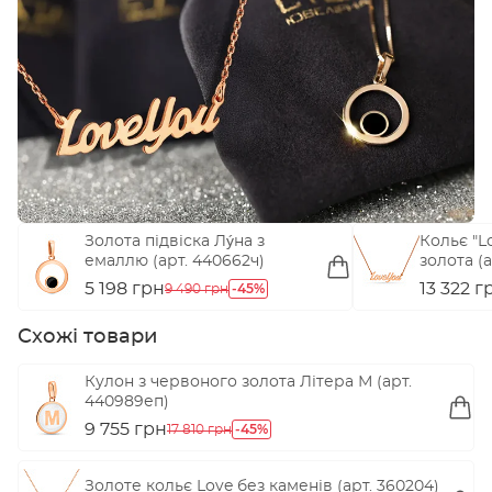
Золота підвіска Лýна з
Кольє "L
емаллю (арт. 440662ч)
золота (а
5 198 грн
-45%
13 322 г
9 490 грн
Схожі товари
Кулон з червоного золота Літера М (арт.
440989еп)
9 755 грн
-45%
17 810 грн
Золоте кольє Love без каменів (арт. 360204)