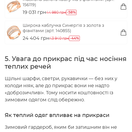
156119)
19 031 грн
-58%
44 980 грн
Широка каблучка Синергія з золота з
фіанітами (арт. 140855)
24 404 грн
-44%
43 940 грн
5. Увага до прикрас під час носіння
теплих речей
Щільні шарфи, светри, рукавички — без них у
холоди ніяк, але до прикрас вони не надто
«доброзичливі». Тому носити коштовності із
зимовим одягом слід обережно.
Як теплий одяг впливає на прикраси
Зимовий гардероб, яким би затишним він не