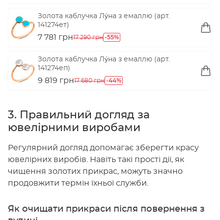
Золота каблучка Лýна з емаллю (арт.
141274ет)
7 781 грн
-55%
17 290 грн
Золота каблучка Лýна з емаллю (арт.
141274еп)
9 819 грн
-44%
17 680 грн
3. Правильний догляд за
ювелірними виробами
Регулярний догляд допомагає зберегти красу
ювелірних виробів. Навіть такі прості дії, як
чищення золотих прикрас, можуть значно
продовжити термін їхньої служби.
Як очищати прикраси після повернення з