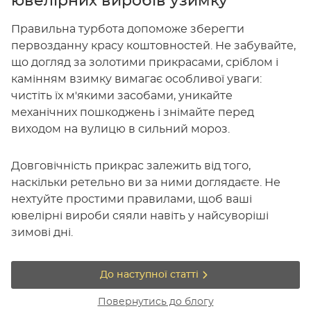
ювелірних виробів узимку
Правильна турбота допоможе зберегти
первозданну красу коштовностей. Не забувайте,
що догляд за золотими прикрасами, сріблом і
камінням взимку вимагає особливої уваги:
чистіть їх м'якими засобами, уникайте
механічних пошкоджень і знімайте перед
виходом на вулицю в сильний мороз.
Довговічність прикрас залежить від того,
наскільки ретельно ви за ними доглядаєте. Не
нехтуйте простими правилами, щоб ваші
ювелірні вироби сяяли навіть у найсуворіші
зимові дні.
До наступної статті
Повернутись до блогу