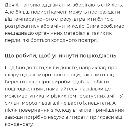
Деякі, наприклад діаманти, зберігають стійкість.
Але більш пористі камені можуть постраждати
від температурного стресу: втратити блиск,
розтріскатися або змінити колір. Зима особливо
нещадна до органічних матеріалів, таких як
перли, які бояться холодного повітря.
Що робити, щоб уникнути пошкоджень
Подібно до того, як ви дбаєте, наприклад, про
шкіру під час морозної погоди, так само слід
берегти і ювелірні вироби. Щоб запобігти
пошкодженням, намагайтеся, наскільки це
можливо, уникати різких температурних змін. У
сильні морози взагалі не варто їх надягати. А
після повернення з холоду в тепле приміщення
завжди потрібно насухо витирати прикраси від
конденсату.