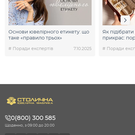
Основи ювелірного етикету: що
Як підібрати
таке «правило трьох»
прикрас: пор
ваші коштов
# Поради експертів
7.10.2025
# Поради експ
0(800) 300 585
Щоденно, з 09:00 до 20:00