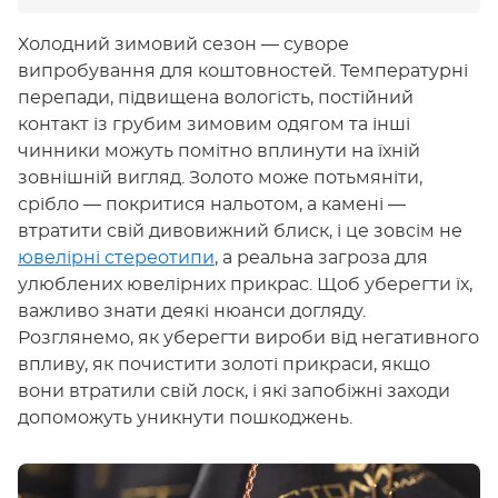
Холодний зимовий сезон — суворе
випробування для коштовностей. Температурні
перепади, підвищена вологість, постійний
контакт із грубим зимовим одягом та інші
чинники можуть помітно вплинути на їхній
зовнішній вигляд. Золото може потьмяніти,
срібло — покритися нальотом, а камені —
втратити свій дивовижний блиск, і це зовсім не
ювелірні стереотипи
, а реальна загроза для
улюблених ювелірних прикрас. Щоб уберегти їх,
важливо знати деякі нюанси догляду.
Розглянемо, як уберегти вироби від негативного
впливу, як почистити золоті прикраси, якщо
вони втратили свій лоск, і які запобіжні заходи
допоможуть уникнути пошкоджень.