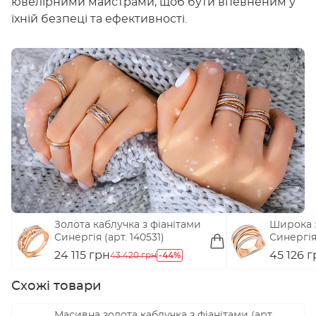
ювелірними майстрами, щоб бути впевненим у
їхній безпеці та ефективності.
Золота каблучка з фіанітами
Широка 
Синергія (арт. 140531)
Синергія 
140601)
24 115 грн
-44%
45 126 
43 420 грн
Схожі товари
Масивна золота каблучка з фіанітами (арт.