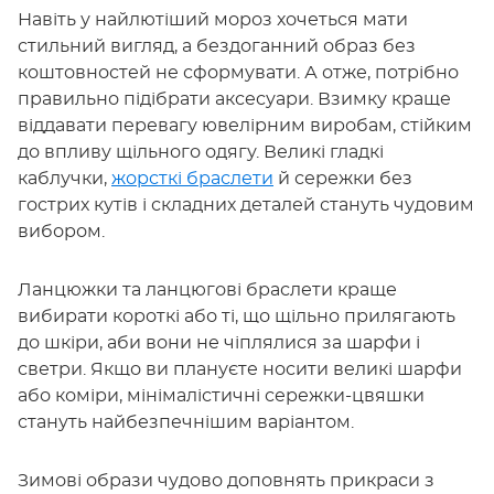
Навіть у найлютіший мороз хочеться мати
стильний вигляд, а бездоганний образ без
коштовностей не сформувати. А отже, потрібно
правильно підібрати аксесуари. Взимку краще
віддавати перевагу ювелірним виробам, стійким
до впливу щільного одягу. Великі гладкі
каблучки,
жорсткі браслети
й сережки без
гострих кутів і складних деталей стануть чудовим
вибором.
Ланцюжки та ланцюгові браслети краще
вибирати короткі або ті, що щільно прилягають
до шкіри, аби вони не чіплялися за шарфи і
светри. Якщо ви плануєте носити великі шарфи
або коміри, мінімалістичні сережки-цвяшки
стануть найбезпечнішим варіантом.
Зимові образи чудово доповнять прикраси з