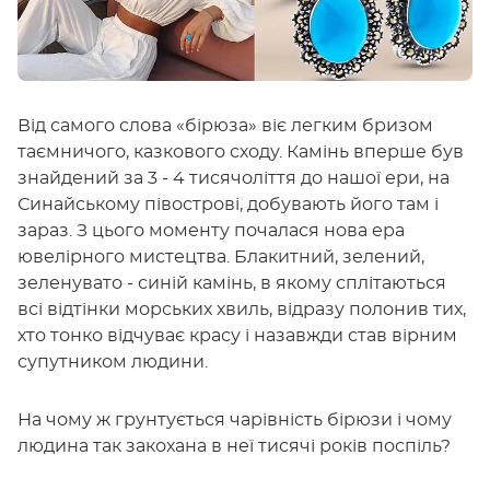
Від самого слова «бірюза» віє легким бризом
таємничого, казкового сходу. Камінь вперше був
знайдений за 3 - 4 тисячоліття до нашої ери, на
Синайському півострові, добувають його там і
зараз. З цього моменту почалася нова ера
ювелірного мистецтва. Блакитний, зелений,
зеленувато - синій камінь, в якому сплітаються
всі відтінки морських хвиль, відразу полонив тих,
хто тонко відчуває красу і назавжди став вірним
супутником людини.
На чому ж грунтується чарівність бірюзи і чому
людина так закохана в неї тисячі років поспіль?