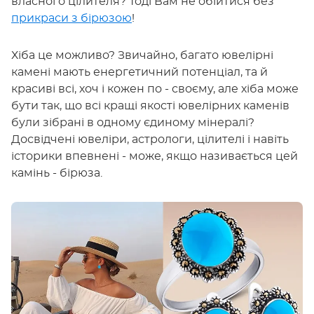
власного цілителя? Тоді Вам не обійтися без
прикраси з бірюзою
!
Хіба це можливо? Звичайно, багато ювелірні
камені мають енергетичний потенціал, та й
красиві всі, хоч і кожен по - своєму, але хіба може
бути так, що всі кращі якості ювелірних каменів
були зібрані в одному єдиному мінералі?
Досвідчені ювеліри, астрологи, цілителі і навіть
історики впевнені - може, якщо називається цей
камінь - бірюза.