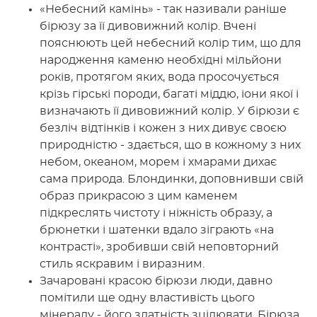
«Небесний камінь» - так називали раніше
бірюзу за її дивовижний колір. Вчені
пояснюють цей небесний колір тим, що для
народження каменю необхідні мільйони
років, протягом яких, вода просочується
крізь гірські породи, багаті міддю, іони якої і
визначають її дивовижний колір. У бірюзи є
безліч відтінків і кожен з них дивує своєю
природністю - здається, що в кожному з них
небом, океаном, морем і хмарами дихає
сама природа. Блондинки, доповнивши свій
образ прикрасою з цим каменем
підкреслять чистоту і ніжність образу, а
брюнетки і шатенки вдало зіграють «на
контрасті», зробивши свій неповторний
стиль яскравим і виразним.
Зачаровані красою бірюзи люди, давно
помітили ще одну властивість цього
мінералу - його здатність зцілювати. Бірюза