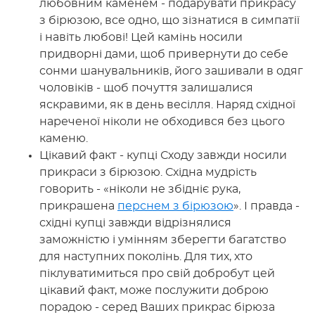
любовним каменем - подарувати прикрасу
з бірюзою, все одно, що зізнатися в симпатії
і навіть любові! Цей камінь носили
придворні дами, щоб привернути до себе
сонми шанувальників, його зашивали в одяг
чоловіків - щоб почуття залишалися
яскравими, як в день весілля. Наряд східної
нареченої ніколи не обходився без цього
каменю.
Цікавий факт - купці Сходу завжди носили
прикраси з бірюзою. Східна мудрість
говорить - «ніколи не збідніє рука,
прикрашена
перснем з бірюзою
». І правда -
східні купці завжди відрізнялися
заможністю і умінням зберегти багатство
для наступних поколінь. Для тих, хто
піклуватимиться про свій добробут цей
цікавий факт, може послужити доброю
порадою - серед Ваших прикрас бірюза