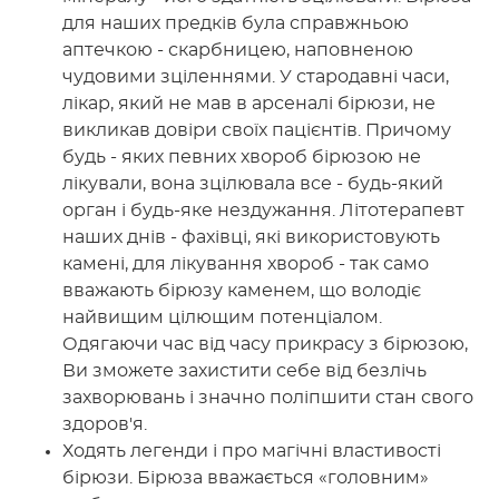
для наших предків була справжньою
аптечкою - скарбницею, наповненою
чудовими зціленнями. У стародавні часи,
лікар, який не мав в арсеналі бірюзи, не
викликав довіри своїх пацієнтів. Причому
будь - яких певних хвороб бірюзою не
лікували, вона зцілювала все - будь-який
орган і будь-яке нездужання. Літотерапевт
наших днів - фахівці, які використовують
камені, для лікування хвороб - так само
вважають бірюзу каменем, що володіє
найвищим цілющим потенціалом.
Одягаючи час від часу прикрасу з бірюзою,
Ви зможете захистити себе від безлічь
захворювань і значно поліпшити стан свого
здоров'я.
Ходять легенди і про магічні властивості
бірюзи. Бірюза вважається «головним»