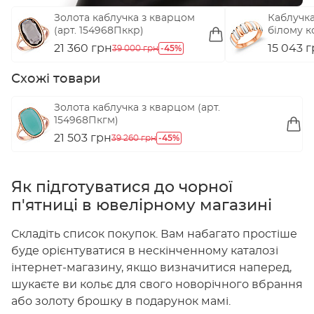
Золота каблучка з кварцом
Каблучка
(арт. 154968Пккр)
білому к
155627кб
21 360 грн
-45%
15 043 
39 000 грн
Схожі товари
Золота каблучка з кварцом (арт.
154968Пкгм)
21 503 грн
-45%
39 260 грн
Як підготуватися до чорної
п'ятниці в ювелірному магазині
Складіть список покупок. Вам набагато простіше
буде орієнтуватися в нескінченному каталозі
інтернет-магазину, якщо визначитися наперед,
шукаєте ви кольє для свого новорічного вбрання
або золоту брошку в подарунок мамі.