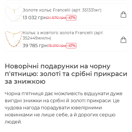
Золоте кольє Francelli (арт. 351331жг)
13 032 грн
-47%
24 570 грн
Кольє з жовтого золота Francelli (арт.
352449жмлн)
39 785 грн
-47%
75 010 грн
Новорічні подарунки на чорну
п'ятницю: золоті та срібні прикраси
за знижкою
Чорна п'ятниця дає можливість відшукати дуже
вигідні знижки на срібні й золоті прикраси. Це
чудова нагода порадувати ювелірними
новинками не лише себе, а й дорогих серцю
людей.