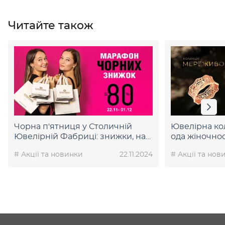
Читайте також
Чорна п'ятниця у Столичній
Ювелірна ко
Ювелірній Фабриці: знижки, на
ода жіночнос
які ви чекали!
# Акції та новинки
22.11.2024
# Акції та нов