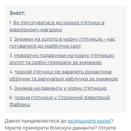
Зміст:
Як підготуватися до чорної п'ятниці в
ювелірному магазині
Знижки на золото в чорну п'ятницю – час
готуватися до майбутніх свят
Новорічні подарунки на чорну п'ятницю:
золоті та срібні прикраси за знижкою
Чорній п'ятниці не завадить романтика:
обручки та заручальні каблучки за знижкою
Знижка на діаманти у чорну п'ятницю
Чорна п'ятниця у Столичній Ювелірній
Фабриці
Давно придивляєтеся до
розкішного кольє
?
Мрієте приміряти блискучі діаманти? Готуєте