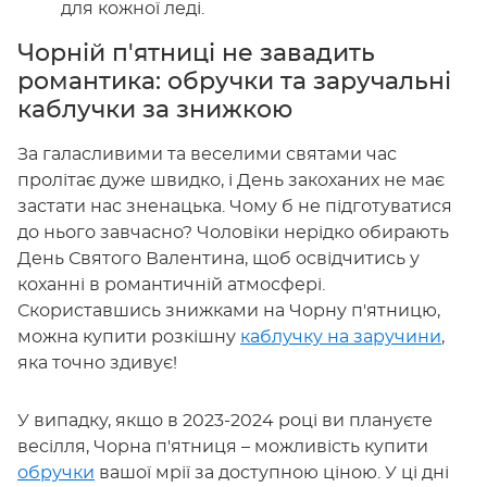
для кожної леді.
Чорній п'ятниці не завадить
романтика: обручки та заручальні
каблучки за знижкою
За галасливими та веселими святами час
пролітає дуже швидко, і День закоханих не має
застати нас зненацька. Чому б не підготуватися
до нього завчасно? Чоловіки нерідко обирають
День Святого Валентина, щоб освідчитись у
коханні в романтичній атмосфері.
Скориставшись знижками на Чорну п'ятницю,
можна купити розкішну
каблучку на заручини
,
яка точно здивує!
У випадку, якщо в 2023-2024 році ви плануєте
весілля, Чорна п'ятниця – можливість купити
обручки
вашої мрії за доступною ціною. У ці дні