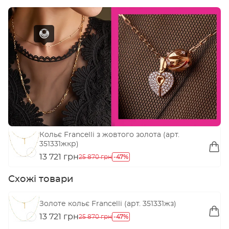
Кольє Francelli з жовтого золота (арт.
351331жкр)
13 721 грн
-47%
25 870 грн
Схожі товари
Золоте кольє Francelli (арт. 351331жз)
13 721 грн
-47%
25 870 грн