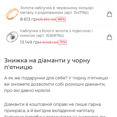
Золота каблучка в червоному кольорі
металу з родіюванням (арт. 154719р)
8 613 грн
-66%
25 550 грн
Каблучка з білого золота з підвіскою і
оніксом (арт. 153687бо)
13 149 грн
-71%
46 025 грн
Знижка на діаманти у чорну
п'ятницю
А як же подарунки для себе? У Чорну п'ятницю
ви зможете дозволити собі розкішні діаманти,
про які давно мріяли.
Діаманти в коштовній оправі не лише гарна
прикраса, а й вигідне вкладення капіталу.