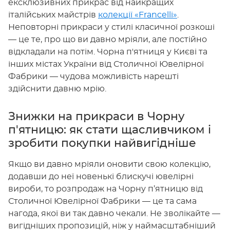
ексклюзивних прикрас від найкращих
італійських майстрів
колекції «Francelli»
.
Неповторні прикраси у стилі класичної розкоші
— це те, про що ви давно мріяли, але постійно
відкладали на потім. Чорна п'ятниця у Києві та
інших містах України від Столичної Ювелірної
Фабрики — чудова можливість нарешті
здійснити давню мрію.
Знижки на прикраси в Чорну
п'ятницю: як стати щасливчиком і
зробити покупки найвигідніше
Якщо ви давно мріяли оновити свою колекцію,
додавши до неї новенькі блискучі ювелірні
вироби, то розпродаж на Чорну п’ятницю від
Столичної Ювелірної Фабрики — це та сама
нагода, якої ви так давно чекали. Не зволікайте —
вигідніших пропозицій, ніж у наймасштабніший