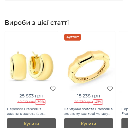
Вироби з цієї статті
Аутлет
25 833 грн
15 238 грн
-39%
-47%
42 510 грн
28 730 грн
Сережки Francelli з
Каблучка золота Francelli в
Сер
жовтого золота (арт.
жовтому кольорі металу
Fra
108018/15ж)
(арт. е155416ж)
Купити
Купити