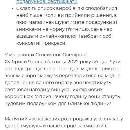
подарункові сертифікати
.
Складіть список виробів, які сподобалися
найбільше. Коли ви прийняли рішення, в
яких магазинах шукатимете подарунки зі
знижками на Чорну п'ятницю, саме час
відвідати онлайн-каталог і вибрати собі
конкретні прикраси.
У магазинах Столичної Ювелірної
Фабрики Чорна п'ятниця 2022 року обіцяє бути
справді грандіозною! Трендові моделі прикрас
зовсім скоро зможуть перетворитися на модне
доповнення вашого образу або чекатимуть
святкової нагоди у вишуканих фірмових
коробочках. У призначену годину вони стануть
чудовим подарунком для близької людини!
Магічний час казкових розпродажів уже стукає у
двері, змушуючи наше серце завмирати в