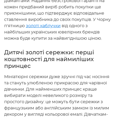
діамантами. Надання безстрокової гарантії на
кожен придбаний виріб робить покупки ще
приємнішими, що підтверджує відповідальне
ставлення виробника до своїх покупців. У Чорну
п'ятницю
золоті каблучки
від одного з
найбільших українських ювелірних брендів
можна буде купити за найвигіднішою ціною.
Дитячі золоті сережки: перші
коштовності для наймиліших
принцес
Мініатюрні сережки дуже зручні під час носіння
та стануть улюбленою прикрасою для чарівної
дівчинки. Для найменших принцес краще
вибирати моделі невеликого розміру та
простого дизайну: це можуть бути сережки з
французьким або англійським замком із милим
декором у вигляді кольорової емалі. Дівчаткам-