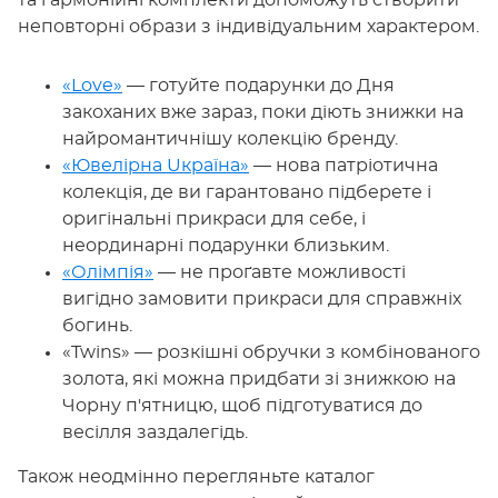
та гармонійні комплекти допоможуть створити
неповторні образи з індивідуальним характером.
«Love»
— готуйте подарунки до Дня
закоханих вже зараз, поки діють знижки на
найромантичнішу колекцію бренду.
«Ювелірна Uкраїна»
— нова патріотична
колекція, де ви гарантовано підберете і
оригінальні прикраси для себе, і
неординарні подарунки близьким.
«Олімпія»
— не проґавте можливості
вигідно замовити прикраси для справжніх
богинь.
«Twins» — розкішні обручки з комбінованого
золота, які можна придбати зі знижкою на
Чорну п'ятницю, щоб підготуватися до
весілля заздалегідь.
Також неодмінно перегляньте каталог