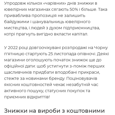
Упродовж кількох «чарівних» днів знижки в
ювелірних магазинах сягають 50% і більше. Така
приваблива пропозиція не залишить
байдужими і шанувальниць ювелірного
мистецтва, і людей з духом підприємництва,
котрі прагнуть вигідно вкласти капітал.
У 2022 році довгоочікувані розпродажі на Чорну
п'ятницю стартують 25 листопада опівночі. Деякі
магазини оголошують початок знижок ще до
офіційної дати: щоб устигнути з-поміж перших
щасливчиків придбати вподобані прикраси,
стежте за новинами бренду. Поціновувачів
якісних коштовностей чекає незабутній час
активного пошуку, статусних покупок та
приємних відкриттів!
Знижки на вироби з коштовними