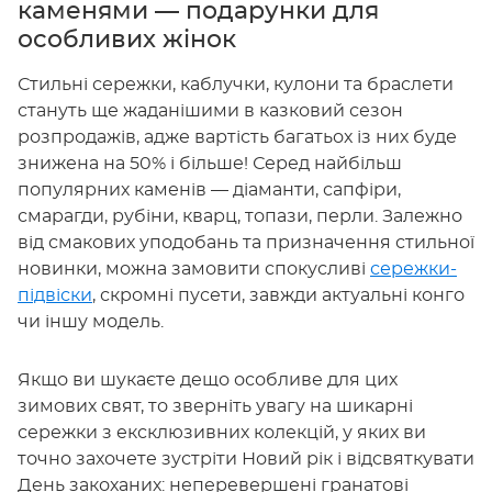
каменями — подарунки для
особливих жінок
Стильні сережки, каблучки, кулони та браслети
стануть ще жаданішими в казковий сезон
розпродажів, адже вартість багатьох із них буде
знижена на 50% і більше! Серед найбільш
популярних каменів — діаманти, сапфіри,
смарагди, рубіни, кварц, топази, перли. Залежно
від смакових уподобань та призначення стильної
новинки, можна замовити спокусливі
сережки-
підвіски
, скромні пусети, завжди актуальні конго
чи іншу модель.
Якщо ви шукаєте дещо особливе для цих
зимових свят, то зверніть увагу на шикарні
сережки з ексклюзивних колекцій, у яких ви
точно захочете зустріти Новий рік і відсвяткувати
День закоханих: неперевершені гранатові