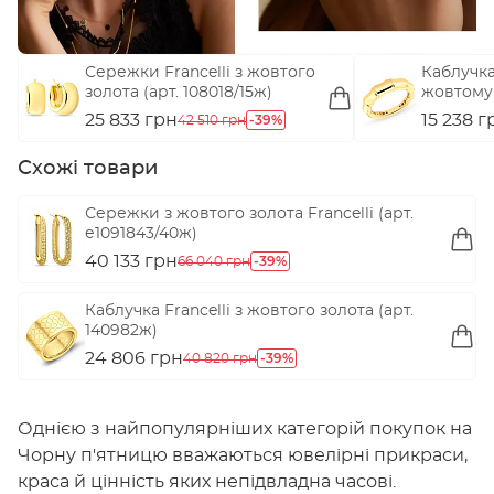
Сережки Francelli з жовтого
Каблучка 
золота (арт. 108018/15ж)
жовтому 
е155416ж
25 833 грн
-39%
15 238 г
42 510 грн
Схожі товари
Сережки з жовтого золота Francelli (арт.
е1091843/40ж)
40 133 грн
-39%
66 040 грн
Каблучка Francelli з жовтого золота (арт.
140982ж)
24 806 грн
-39%
40 820 грн
Однією з найпопулярніших категорій покупок на
Чорну п'ятницю вважаються ювелірні прикраси,
краса й цінність яких непідвладна часові.