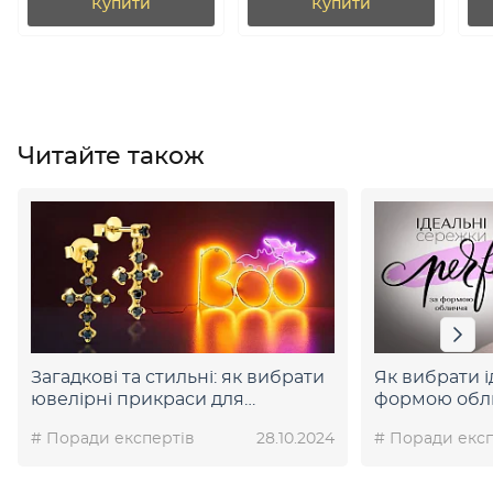
Купити
Купити
Читайте також
Загадкові та стильні: як вибрати
Як вибрати і
ювелірні прикраси для
формою обли
Хелловіну
експертів
# Поради експертів
28.10.2024
# Поради експ