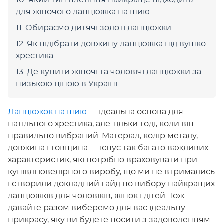
Який тип плетіння найкраще підходить
для жіночого ланцюжка на шию
Обираємо дитячі золоті ланцюжки
Як підібрати довжину ланцюжка під вушко
хрестика
Де купити жіночі та чоловічі ланцюжки за
низькою ціною в Україні
Ланцюжок на шию
— ідеальна основа для
натільного хрестика, але тільки тоді, коли він
правильно вибраний. Матеріал, колір металу,
довжина і товщина — існує так багато важливих
характеристик, які потрібно враховувати при
купівлі ювелірного виробу, що ми не втримались
і створили докладний гайд по вибору найкращих
ланцюжків для чоловіків, жінок і дітей. Тож
давайте разом виберемо для вас ідеальну
прикрасу, яку ви будете носити з задоволенням