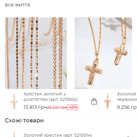
все життя.
Хрестик золотий з
Золотий 
розп'яттям (арт. 521901р)
червоно
(арт. 520
13 813 грн
-45%
9 256 г
25 220 грн
Схожі товари
Золотий хрестик (арт. 521001н)