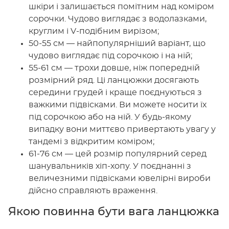
шкіри і залишається помітним над коміром
сорочки. Чудово виглядає з водолазками,
круглим і V-подібним вирізом;
50-55 см — найпопулярніший варіант, що
чудово виглядає під сорочкою і на ній;
55-61 см — трохи довше, ніж попередній
розмірний ряд. Ці ланцюжки досягають
середини грудей і краще поєднуються з
важкими підвісками. Ви можете носити їх
під сорочкою або на ній. У будь-якому
випадку вони миттєво привертають увагу у
тандемі з відкритим коміром;
61-76 см — цей розмір популярний серед
шанувальників хіп-хопу. У поєднанні з
величезними підвісками ювелірні вироби
дійсно справляють враження.
Якою повинна бути вага ланцюжка