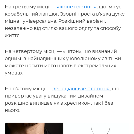
На третьому місці —
якірне плетіння
, що імітує
корабельний ланцюг. Ззовні проста в‘язка дуже
міцна і універсальна. Розкішний варіант,
незалежно від стилю вашого одягу та способу
життя.
На четвертому місці — «Пітон», що визнаний
одним із найнадійніших у ювелірному світі. Ви
можете носити його навіть в екстремальних
умовах.
На п‘ятому місці —
венеціанське плетіння
, що
привертає увагу вишуканим дизайном і
розкішно виглядає як з хрестиком, так і без
нього.