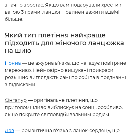
значно зростає. Якщо вам подарували хрестик
вагою 3 грами, ланцюг повинен важити вдвічі
більше.
Який тип плетіння найкраще
підходить для жіночого ланцюжка
на шию
Нонна
— це ажурна в‘язка, що нагадує повітряне
мереживо. Неймовірно вишукані прикраси
розкішно виглядають самі по собі та в поєднанні
з підвісками.
Сінгапур
— оригінальне плетіння, що
приголомшливо виблискує на сонці, особливо,
якщо покрите світловідбивальним родієм.
Лав
— романтична в‘язка з ланок-сердець, що