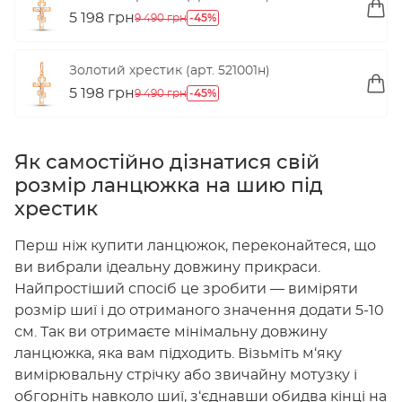
5 198 грн
-45%
9 490 грн
Золотий хрестик (арт. 521001н)
5 198 грн
-45%
9 490 грн
Як самостійно дізнатися свій
розмір ланцюжка на шию під
хрестик
Перш ніж купити ланцюжок, переконайтеся, що
ви вибрали ідеальну довжину прикраси.
Найпростіший спосіб це зробити — виміряти
розмір шиї і до отриманого значення додати 5-10
см. Так ви отримаєте мінімальну довжину
ланцюжка, яка вам підходить. Візьміть м‘яку
вимірювальну стрічку або звичайну мотузку і
обгорніть навколо шиї, з‘єднавши обидва кінці на