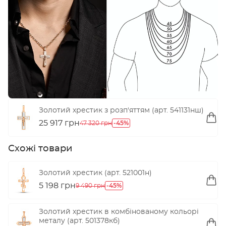
Переглянути
Золотий хрестик з розп'яттям (арт. 541131нш)
25 917 грн
-45%
47 320 грн
Схожі товари
Золотий хрестик (арт. 521001н)
5 198 грн
-45%
9 490 грн
Золотий хрестик в комбінованому кольорі
металу (арт. 501378кб)