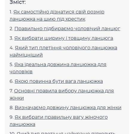
Зміст:
Як самостійно дізнатися свій розмір
ланцюжка на шию під хрестик
Правильно підбираємо чоловічий ланцюг
Як вибрати ширину і товщину ланцюга
Який тип плетіння чоловічого ланцюжка
найміцніший
Яка ідеальна довжина ланцюжка для
чоловіків
Якою повинна бути вага ланцюжка
Основні правила вибору ланцюжка для
жінки
Визначаємо довжину ланцюжка для жінки
Як вибрати правильну вагу жіночого
ланцюжка