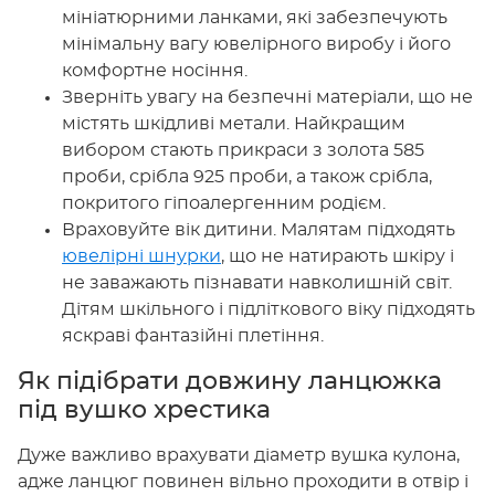
мініатюрними ланками, які забезпечують
мінімальну вагу ювелірного виробу і його
комфортне носіння.
Зверніть увагу на безпечні матеріали, що не
містять шкідливі метали. Найкращим
вибором стають прикраси з золота 585
проби, срібла 925 проби, а також срібла,
покритого гіпоалергенним родієм.
Враховуйте вік дитини. Малятам підходять
ювелірні шнурки
, що не натирають шкіру і
не заважають пізнавати навколишній світ.
Дітям шкільного і підліткового віку підходять
яскраві фантазійні плетіння.
Як підібрати довжину ланцюжка
під вушко хрестика
Дуже важливо врахувати діаметр вушка кулона,
адже ланцюг повинен вільно проходити в отвір і