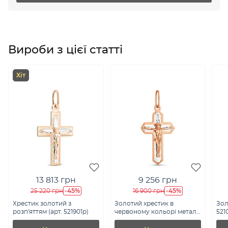
Вироби з цієї статті
Хіт
13 813 грн
9 256 грн
-45%
-45%
25 220 грн
16 900 грн
Хрестик золотий з
Золотий хрестик в
Зол
розп'яттям (арт. 521901р)
червоному кольорі металу
521
(арт. 520601)