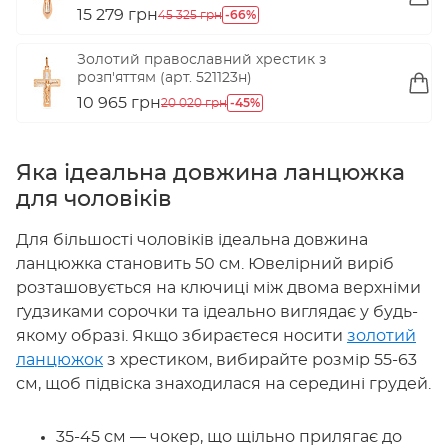
15 279 грн
-66%
45 325 грн
Золотий православний хрестик з
розп'яттям (арт. 521123н)
10 965 грн
-45%
20 020 грн
Яка ідеальна довжина ланцюжка
для чоловіків
Для більшості чоловіків ідеальна довжина
ланцюжка становить 50 см. Ювелірний виріб
розташовується на ключиці між двома верхніми
ґудзиками сорочки та ідеально виглядає у будь-
якому образі. Якщо збираєтеся носити
золотий
ланцюжок
з хрестиком, вибирайте розмір 55-63
см, щоб підвіска знаходилася на середині грудей.
35-45 см — чокер, що щільно прилягає до