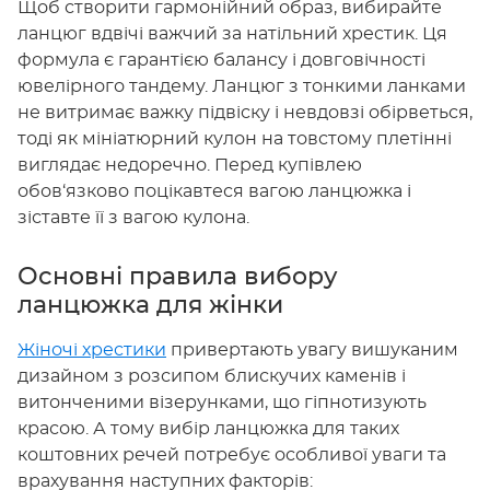
Щоб створити гармонійний образ, вибирайте
ланцюг вдвічі важчий за натільний хрестик. Ця
формула є гарантією балансу і довговічності
ювелірного тандему. Ланцюг з тонкими ланками
не витримає важку підвіску і невдовзі обірветься,
тоді як мініатюрний кулон на товстому плетінні
виглядає недоречно. Перед купівлею
обов‘язково поцікавтеся вагою ланцюжка і
зіставте її з вагою кулона.
Основні правила вибору
ланцюжка для жінки
Жіночі хрестики
привертають увагу вишуканим
дизайном з розсипом блискучих каменів і
витонченими візерунками, що гіпнотизують
красою. А тому вибір ланцюжка для таких
коштовних речей потребує особливої уваги та
врахування наступних факторів: