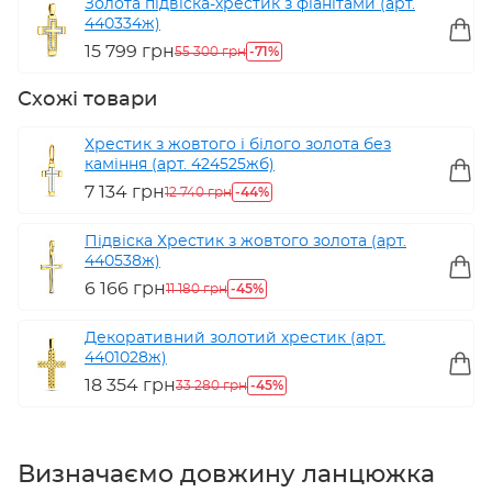
Золота підвіска-хрестик з фіанітами (арт.
440334ж)
15 799 грн
-71%
55 300 грн
Схожі товари
Хрестик з жовтого і білого золота без
каміння (арт. 424525жб)
7 134 грн
-44%
12 740 грн
Підвіска Хрестик з жовтого золота (арт.
440538ж)
6 166 грн
-45%
11 180 грн
Декоративний золотий хрестик (арт.
4401028ж)
18 354 грн
-45%
33 280 грн
Визначаємо довжину ланцюжка