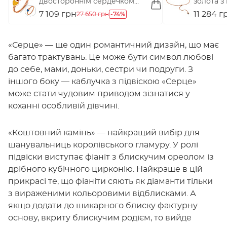
двостороннім сердечком
золота з 
(арт. 141201есж)
326212/1)
7 109 грн
-74%
11 284 г
27 650 грн
«Серце» — ще один романтичний дизайн, що має
багато трактувань. Це може бути символ любові
до себе, мами, доньки, сестри чи подруги. З
іншого боку — каблучка з підвіскою «Серце»
може стати чудовим приводом зізнатися у
коханні особливій дівчині.
«Коштовний камінь» — найкращий вибір для
шанувальниць королівського гламуру. У ролі
підвіски виступає фіаніт з блискучим ореолом із
дрібного кубічного цирконію. Найкраще в цій
прикрасі те, що фіаніти сяють як діаманти тільки
з вираженими кольоровими відблисками. А
якщо додати до шикарного блиску фактурну
основу, вкриту блискучим родієм, то вийде