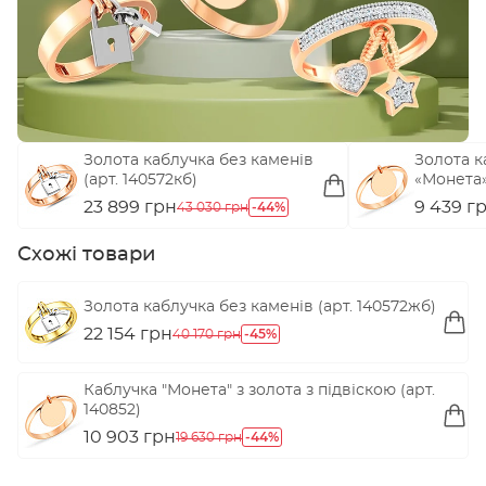
Золота каблучка без каменів
Золота к
(арт. 140572кб)
«Монета»
23 899 грн
-44%
9 439 г
43 030 грн
Схожі товари
Золота каблучка без каменів (арт. 140572жб)
22 154 грн
-45%
40 170 грн
Каблучка "Монета" з золота з підвіскою (арт.
140852)
10 903 грн
-44%
19 630 грн