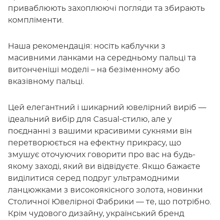
приваблюють захоплюючі погляди та збирають
компліменти.
Наша рекомендація: носіть каблучки з
масивними ланками на середньому пальці та
витонченіші моделі – на безіменному або
вказівному пальці.
Цей елегантний і шикарний ювелірний виріб —
ідеальний вибір для Casual-стилю, але у
поєднанні з вашими красивими сукнями він
перетворюється на ефектну прикрасу, що
змушує оточуючих говорити про вас на будь-
якому заході, який ви відвідуєте. Якщо бажаєте
виділитися серед подруг ультрамодними
ланцюжками з високоякісного золота, новинки
Столичної Ювелірної Фабрики — те, що потрібно.
Крім чудового дизайну, український бренд