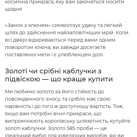
космічна прикраса, яку вам захочеться носити
щодня.
«Замок з ключем» символізує удачу та легкий
шлях до здійснення найзаповітніших мрій. Коли
всі двері відкриваються перед вами одним
поворотом ключа, ви завжди досягаєте
поставленої мети і є улюбленцем долі.
Золоті чи срібні каблучки з
підвіскою — що краще купити
Ми любимо золото за його стійкість до
повсякденного зносу, та срібло має свою
чарівність і до того ж доступнішу вартість. Тож,
якщо вам потрібні вічні прикраси, що
випромінюють королівську шляхетність, купуйте
золоті каблучки. Золото 585 проби — це
ідеальний вибір для ювелірних виробів, які ви