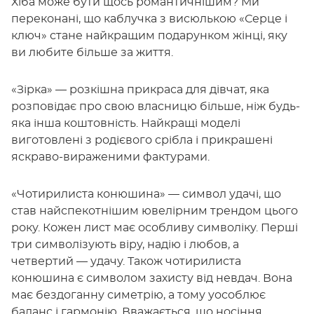
Хіба може бути щось романтичнішим? Ми
переконані, що каблучка з висюлькою «Серце і
ключ» стане найкращим подарунком жінці, яку
ви любите більше за життя.
«Зірка» — розкішна прикраса для дівчат, яка
розповідає про свою власницю більше, ніж будь-
яка інша коштовність. Найкращі моделі
виготовлені з родієвого срібла і прикрашені
яскраво-вираженими фактурами.
«Чотирилиста конюшина» — символ удачі, що
став найспекотнішим ювелірним трендом цього
року. Кожен лист має особливу символіку. Перші
три символізують віру, надію і любов, а
четвертий — удачу. Також чотирилиста
конюшина є символом захисту від невдач. Вона
має бездоганну симетрію, а тому уособлює
баланс і гармонію. Вважається, що носіння