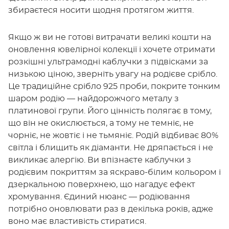
збираєтеся носити щодня протягом життя.
Якщо ж ви не готові витрачати великі кошти на
оновлення ювелірної колекції і хочете отримати
розкішні ультрамодні каблучки з підвісками за
низькою ціною, зверніть увагу на родієве срібло.
Це традиційне срібло 925 проби, покрите тонким
шаром родію — найдорожчого металу з
платинової групи. Його цінність полягає в тому,
що він не окислюється, а тому не темніє, не
чорніє, не жовтіє і не тьмяніє. Родій відбиває 80%
світла і блищить як діаманти. Не дряпається і не
викликає алергію. Ви впізнаєте каблучки з
родієвим покриттям за яскраво-білим кольором і
дзеркальною поверхнею, що нагадує ефект
хромування. Єдиний нюанс — родіювання
потрібно оновлювати раз в декілька років, адже
воно має властивість стиратися.