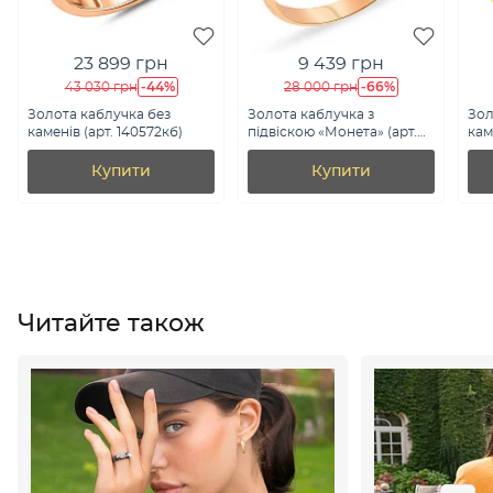
23 899 грн
9 439 грн
-44%
-66%
43 030 грн
28 000 грн
Золота каблучка без
Золота каблучка з
Зол
каменів (арт. 140572кб)
підвіскою «Монета» (арт.
кам
154662)
Купити
Купити
Читайте також