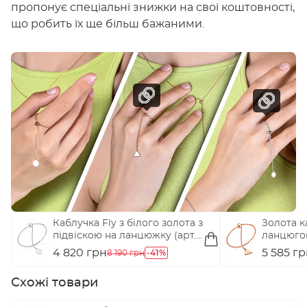
пропонує спеціальні знижки на свої коштовності,
що робить їх ще більш бажаними.
Каблучка Fly з білого золота з
Золота к
підвіскою на ланцюжку (арт.
ланцюгом
155784б)
4 820 грн
-41%
5 585 г
8 190 грн
Схожі товари