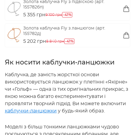
Золота каблучка Fly з підвіскою (арт.
155782бп)
5 355 грн
-41%
9 100 грн
Золота каблучка Fly з ланцюгом (арт.
155782д)
5 202 грн
-41%
8 840 грн
Як носити каблучки-ланцюжки
Каблучка, де замість жорсткої основи
використовується ланцюжок у плетінні «Якірне»
чи «Гольф» — одна із тих оригінальних прикрас, з
якою можна багато експериментувати і
проявляти творчий підхід. Ви можете включити
каблучки-ланцюжки
у будь-який образ.
Моделі з більш тонкими ланцюжками чудово
поєднуються з повсякденним вбранням, але