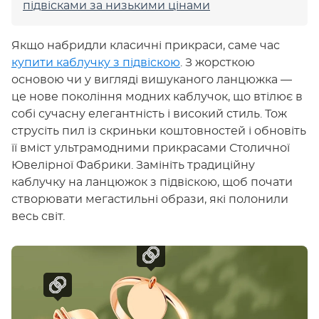
підвісками за низькими цінами
Якщо набридли класичні прикраси, саме час
купити каблучку з підвіскою
. З жорсткою
основою чи у вигляді вишуканого ланцюжка —
це нове покоління модних каблучок, що втілює в
собі сучасну елегантність і високий стиль. Тож
струсіть пил із скриньки коштовностей і обновіть
її вміст ультрамодними прикрасами Столичної
Ювелірної Фабрики. Замініть традиційну
каблучку на ланцюжок з підвіскою, щоб почати
створювати мегастильні образи, які полонили
весь світ.