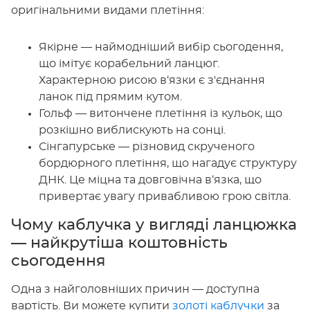
оригінальними видами плетіння:
Якірне — наймодніший вибір сьогодення,
що імітує корабельний ланцюг.
Характерною рисою в‘язки є з'єднання
ланок під прямим кутом.
Гольф — витончене плетіння із кульок, що
розкішно виблискують на сонці.
Сінгапурське — різновид скрученого
бордюрного плетіння, що нагадує структуру
ДНК. Це міцна та довговічна в‘язка, що
привертає увагу привабливою грою світла.
Чому каблучка у вигляді ланцюжка
— найкрутіша коштовність
сьогодення
Одна з найголовніших причин — доступна
вартість. Ви можете купити
золоті каблучки
за