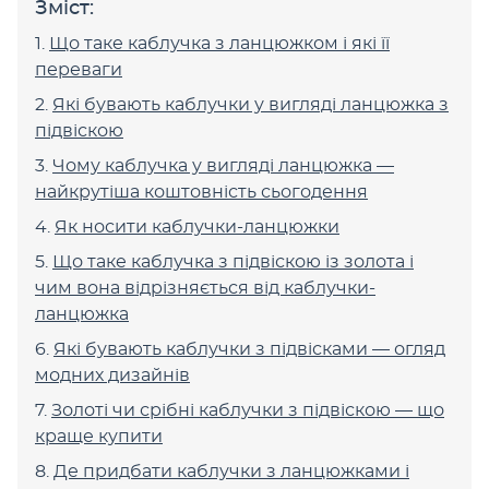
Зміст:
Що таке каблучка з ланцюжком і які її
переваги
Які бувають каблучки у вигляді ланцюжка з
підвіскою
Чому каблучка у вигляді ланцюжка —
найкрутіша коштовність сьогодення
Як носити каблучки-ланцюжки
Що таке каблучка з підвіскою із золота і
чим вона відрізняється від каблучки-
ланцюжка
Які бувають каблучки з підвісками — огляд
модних дизайнів
Золоті чи срібні каблучки з підвіскою — що
краще купити
Де придбати каблучки з ланцюжками і