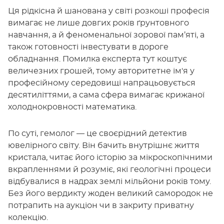
Ця рідкісна й шанована у світі розкоші професія
вимагає не лише довгих років ґрунтовного
навчання, а й феноменальної зорової пам’яті, а
також готовності інвестувати в дороге
обладнання. Помилка експерта тут коштує
величезних грошей, тому авторитетне ім'я у
професійному середовищі напрацьовується
десятиліттями, а сама сфера вимагає крижаної
холоднокровності математика.
По суті, гемолог — це своєрідний детектив
ювелірного світу. Він бачить внутрішнє життя
кристала, читає його історію за мікроскопічними
вкрапленнями й розуміє, які геологічні процеси
відбувалися в надрах землі мільйони років тому.
Без його вердикту жоден великий самородок не
потрапить на аукціон чи в закриту приватну
колекцію.