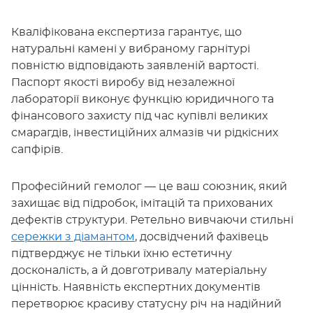
Кваліфікована експертиза гарантує, що
натуральні камені у вибраному гарнітурі
повністю відповідають заявленій вартості.
Паспорт якості виробу від незалежної
лабораторії виконує функцію юридичного та
фінансового захисту під час купівлі великих
смарагдів, інвестиційних алмазів чи рідкісних
сапфірів.
Професійний гемолог — це ваш союзник, який
захищає від підробок, імітацій та прихованих
дефектів структури. Ретельно вивчаючи стильні
сережки з діамантом
, досвідчений фахівець
підтверджує не тільки їхню естетичну
досконалість, а й довготривалу матеріальну
цінність. Наявність експертних документів
перетворює красиву статусну річ на надійний