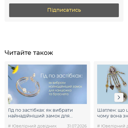
Підписатись
Читайте також
Гід по застібках: як вибрати
Шатлен: що ц
найнадійніший замок для
чому вона зн
ланцюжка та браслета
прихильникі
# Ювелірний довідник
31.07.2026
# Ювелірний 