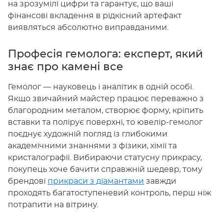
на зрозумілі цифри та гарантує, що ваші
фінансові вкладення в рідкісний артефакт
виявляться абсолютно виправданими.
Професія гемолога: експерт, який
знає про камені все
Гемолог — науковець і аналітик в одній особі.
Якщо звичайний майстер працює переважно з
благородним металом, створює форму, кріпить
вставки та полірує поверхні, то ювелір-гемолог
поєднує художній погляд із глибокими
академічними знаннями з фізики, хімії та
кристалографії. Вибираючи статусну прикрасу,
покупець хоче бачити справжній шедевр, тому
брендові
прикраси з діамантами
завжди
проходять багатоступеневий контроль, перш ніж
потрапити на вітрину.