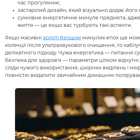
час прогулянки;
застарілий дизайн, який візуально додає його 
сумнівне енергетичне минуле предмета, адже 
життя — це якщо вас турбують такі аспекти.
Якщо масивні
золоті брошки
минулих епох ще можу
колекції після ультразвукового очищення, то кабл
делікатного підходу. Чужа енергетика — питання су
безпека для здоров'я — параметри цілком відчутні.
сліди чужого використання, шкірних виділень і мі
повністю видалити звичайним домашнім полірува