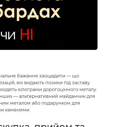
анальне бажання заощадити — що
зацій, які видають позики під заставу
ходять кілограми дорогоцінного металу.
я інших — альтернативний майданчик для
ійним металом або подарунком для
ми каменями.