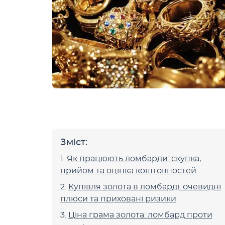
Зміст:
Як працюють ломбарди: скупка,
прийом та оцінка коштовностей
Купівля золота в ломбарді: очевидні
плюси та приховані ризики
Ціна грама золота: ломбард проти