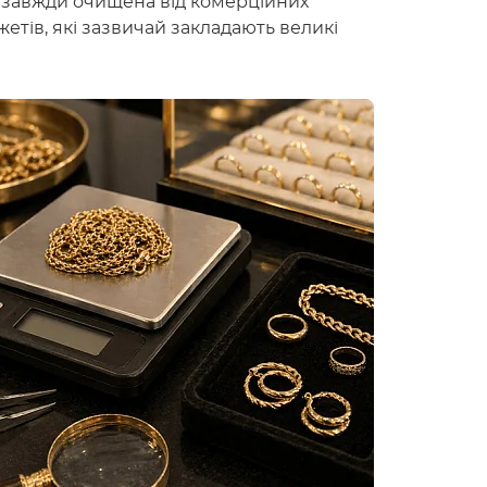
ах завжди очищена від комерційних
етів, які зазвичай закладають великі