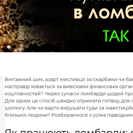
Вінтажний шик, азарт мисливця за скарбами чи б
насправді ховається за вивісками фінансових органі
коштовностей? Через сучасні ломбарди щодня про
Для одних це спосіб швидко отримати готівку, дл
шопінгу. Але чи варто вирушати туди за інвестиц
близької людини? Розбираємося з усіма підводни