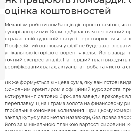
Як працюють ломбарди: с
оцінка коштовностей
Механізм роботи ломбардів діє просто та чітко, як
суворі алгоритми. Коли відбувається первинний при
втрачає свій художній статус і перетворюється на 
Професійний оцінювач у філії не буде захоплювати
унікальною історією створення кольє. Його завдан
точний експрес-аналіз. На перший план виходять т
верифікованих вагах, актуальна проба та чистота сп
Як же формується кінцева сума, яку вам готові вид
Основним орієнтиром є офіційний курс золота, пр
котирування світових бірж, але завжди враховує в
переплавку. Ціна 1 грама золота на фінансовому 
глобальні економічні коливання. При цьому комерц
заклад купує у вас метал назавжди, без права зворо
його за мінімальною планкою вартості сировини. К