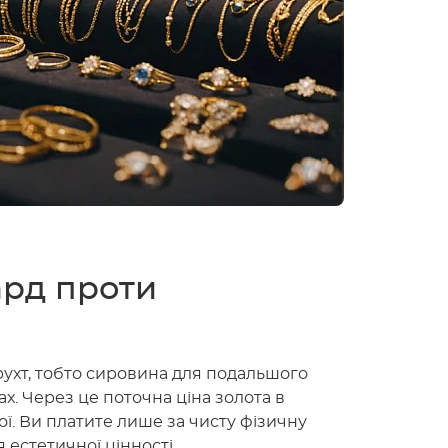
ард проти
рухт, тобто сировина для подальшого
. Через це поточна ціна золота в
ї. Ви платите лише за чисту фізичну
 естетичної цінності.