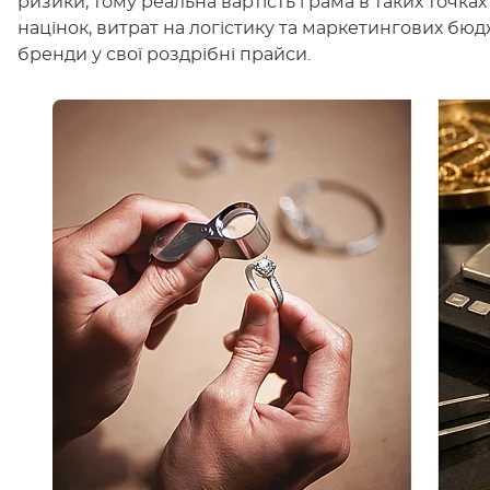
ризики, тому реальна вартість грама в таких точк
націнок, витрат на логістику та маркетингових бюдж
бренди у свої роздрібні прайси.