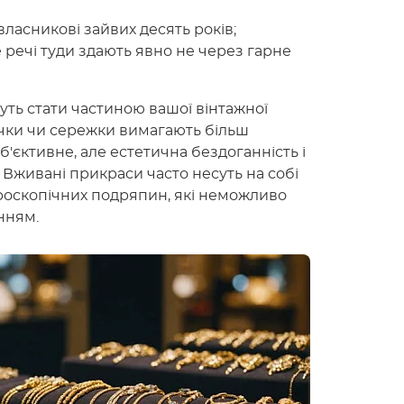
власникові зайвих десять років;
речі туди здають явно не через гарне
ть стати частиною вашої вінтажної
учки чи сережки вимагають більш
б'єктивне, але естетична бездоганність і
 Вживані прикраси часто несуть на собі
кроскопічних подряпин, які неможливо
нням.