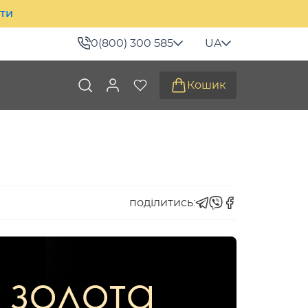
ити
0(800) 300 585
UA
Кошик
поділитись: