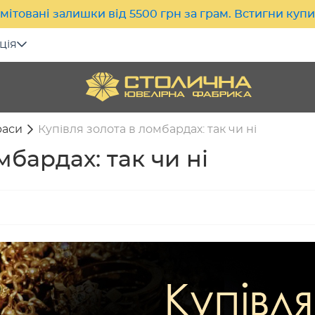
мітовані залишки від 5500 грн за грам. Встигни куп
ція
раси
Купівля золота в ломбардах: так чи ні
мбардах: так чи ні