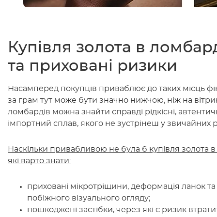
Купівля золота в ломбар
та приховані ризики
Насамперед покупців приваблює до таких місць фін
за грам тут може бути значно нижчою, ніж на вітри
ломбардів можна знайти справді рідкісні, автенти
імпортний сплав, якого не зустрінеш у звичайних 
Наскільки привабливою не була б купівля золота в 
які варто знати:
приховані мікротріщини, деформація ланок та в
побіжного візуального огляду;
пошкоджені застібки, через які є ризик втрат