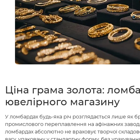
Ціна грама золота: ломб
ювелірного магазину
У ломбардах будь-яка річ розглядається лише як б
промислового переплавлення на афінажних заводах
ломбардах абсолютно не враховує творчої складово
вагу, упаковану у стандартну форму, без урахування