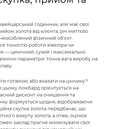
купка, прийом та
 швейцарський годинник, але має свої
йом золота від клієнта, річ миттєво
знеособлений фізичний об’єкт.
ся тонкістю роботи ювеліра чи
ня — цинічний, сухий і максимально
ехнічні параметри: точна вага виробу на
лаву.
ати готівкою або вказати на ціннику?
и цьому ломбард орієнтується на
ласний дисконт на очищення та
ринку формується щодня, відображаючи
ійна скупка золота передбачає, що
тного викупу золота, а отже, оцінює
ожен заклад прагне мінімізувати свої