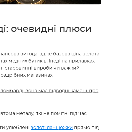
ді: очевидні плюси
ансова вигода, адже базова ціна золота
нах модних бутиків. Іноді на прилавках
чні старовинні вироби чи важкий
роздрібних магазинах.
ломбарді, вона має підводні камені, про
тома металу, які не помітні під час
ити улюблені
золоті ланцюжки
прямо під