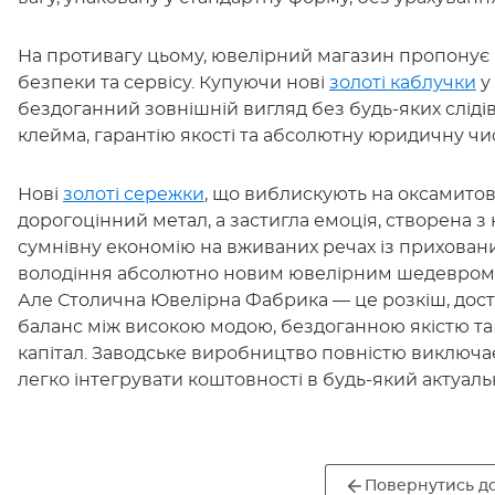
На противагу цьому, ювелірний магазин пропонує 
безпеки та сервісу. Купуючи нові
золоті каблучки
у
бездоганний зовнішній вигляд без будь-яких слідів
клейма, гарантію якості та абсолютну юридичну чис
Нові
золоті сережки
, що виблискують на оксамитові
дорогоцінний метал, а застигла емоція, створена з
сумнівну економію на вживаних речах із приховани
володіння абсолютно новим ювелірним шедевром із
Але Столична Ювелірна Фабрика — це розкіш, досту
баланс між високою модою, бездоганною якістю та
капітал. Заводське виробництво повністю виключає
легко інтегрувати коштовності в будь-який актуал
Повернутись до