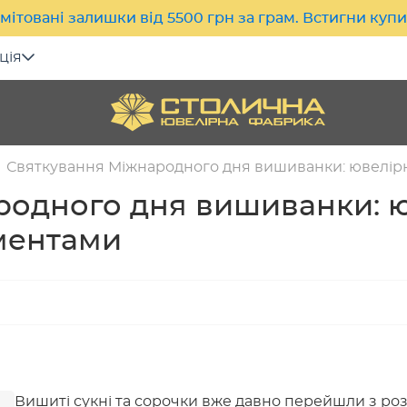
мітовані залишки від 5500 грн за грам. Встигни куп
ція
Святкування Міжнародного дня вишиванки: ювелір
одного дня вишиванки: ю
ментами
Вишиті сукні та сорочки вже давно перейшли з ро