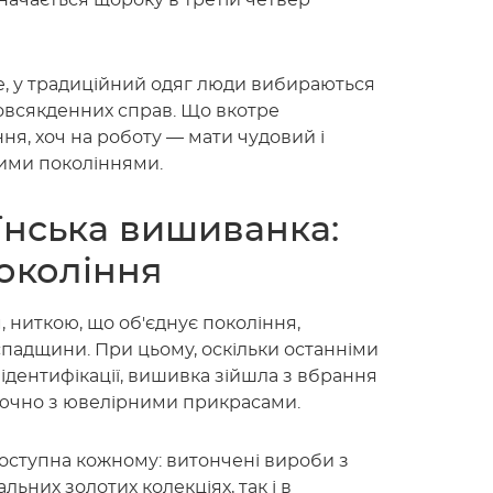
начається щороку в третій четвер
же, у традиційний одяг люди вибираються
повсякденних справ. Що вкотре
ня, хоч на роботу — мати чудовий і
ілими поколіннями.
їнська вишиванка:
окоління
 ниткою, що об'єднує покоління,
 спадщини. При цьому, оскільки останніми
 ідентифікації, вишивка зійшла з вбрання
лючно з ювелірними прикрасами.
доступна кожному: витончені вироби з
ьних золотих колекціях, так і в