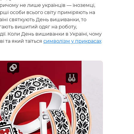
ичому не лише українців — іноземці,
арші особи всього світу приміряють на
аїні святкують День вишиванки, то
ають вишитий одяг на роботу,
дії. Коли День вишиванки в Україні, чому
і та який таїться
символізм у прикрасах