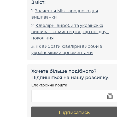
Зміст:
Значення Міжнародного дня
вишиванки
Ювелірні вироби та українська
вишиванка: мистецтво, що поєднує
покоління
Як вибрати ювелірні вироби з
українськими орнаментами
Хочете більше подібного?
Підпишіться на нашу розсилку.
Електронна пошта
Підписатись