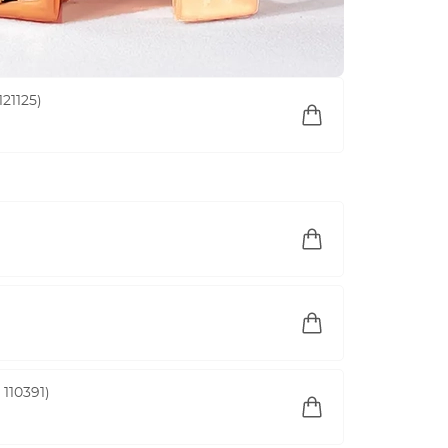
21125)
110391)