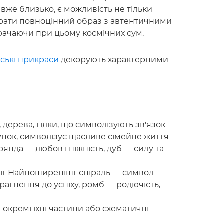
вже близько, є можливість не тільки
брати повноцінний образ з автентичними
рачаючи при цьому космічних сум.
нські прикраси
декорують характерними
 дерева, гілки, що символізують зв'язок
унок, символізує щасливе сімейне життя.
янда — любов і ніжність, дуб — силу та
інії. Найпоширеніші: спіраль — символ
прагнення до успіху, ромб — родючість,
 і окремі їхні частини або схематичні