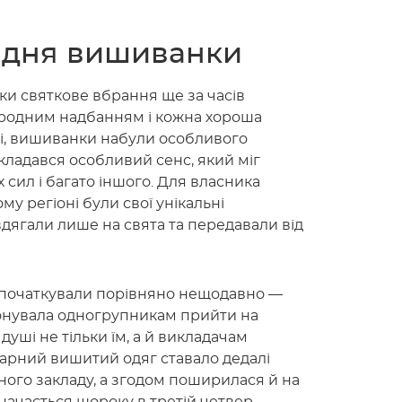
 дня вишиванки
и святкове вбрання ще за часів
 народним надбанням і кожна хороша
ні, вишиванки набули особливого
вкладався особливий сенс, який міг
х сил і багато іншого. Для власника
у регіоні були свої унікальні
вдягали лише на свята та передавали від
апочаткували порівняно нещодавно —
понувала одногрупникам прийти на
уші не тільки їм, а й викладачам
 гарний вишитий одяг ставало дедалі
ного закладу, а згодом поширилася й на