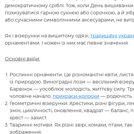
демократичному сріблі. Тож, коли День вишиванки 
похизуватися гарною сукнею або сорочкою, а й зі
або сучасними символічними аксесуарами, не вит
Як і візерунки на вишитому одязі,
традиційні украї
орнаментами. І кожен із них має певне значення.
Основні види:
Рослинні орнаменти. Це різноманітні квіти, листя,
із природою. Виноградні лози — весільний візер
Барвінок — уособлює молодість, життєву силу. Тро
чоловіче начало,
прикраси-колоски
— родючість.
Геометричні візерунки. Хрестики, різні фігури, л
змін, циклічності, оновлення, квадрат — баланс, 
хрест — захист.
Тваринні мотиви. Як різні звірі, комахи, птахи, так
зображення.