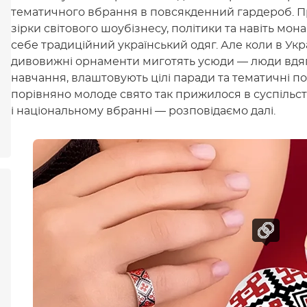
тематичного вбрання в повсякденний гардероб. Пр
зірки світового шоубізнесу, політики та навіть мон
себе традиційний український одяг. Але коли в Укр
дивовижні орнаменти миготять усюди — люди вдяг
навчання, влаштовують цілі паради та тематичні по
порівняно молоде свято так прижилося в суспільств
і національному вбранні — розповідаємо далі.