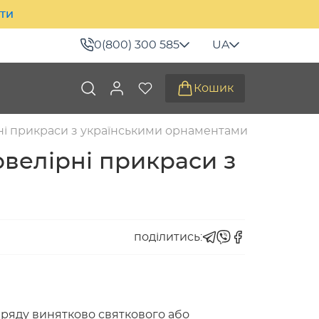
ити
0(800) 300 585
UA
Кошик
ні прикраси з українськими орнаментами
велірні прикраси з
поділитись:
зряду винятково святкового або