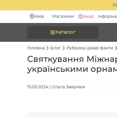
Лі
Київ
Магазини
Акції
Інформа
Каталог
Головна
Блог
Рубрика Цікаві факти
Святкування Міжнар
українськими орна
15.05.2024
|
Ольга Заярнюк