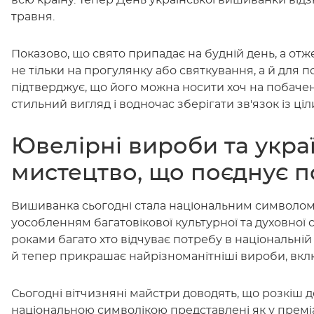
всю країну. Тепер День української вишиванки відз
травня.
Показово, що свято припадає на будній день, а от
не тільки на прогулянку або святкування, а й для 
підтверджує, що його можна носити хоч на побачен
стильний вигляд і водночас зберігати зв'язок із ц
Ювелірні вироби та укра
мистецтво, що поєднує п
Вишиванка сьогодні стала національним символом,
уособленням багатовікової культурної та духовної
роками багато хто відчуває потребу в національній
й тепер прикрашає найрізноманітніші вироби, вк
Сьогодні вітчизняні майстри доводять, що розкіш 
національною символікою представлені як у преміал