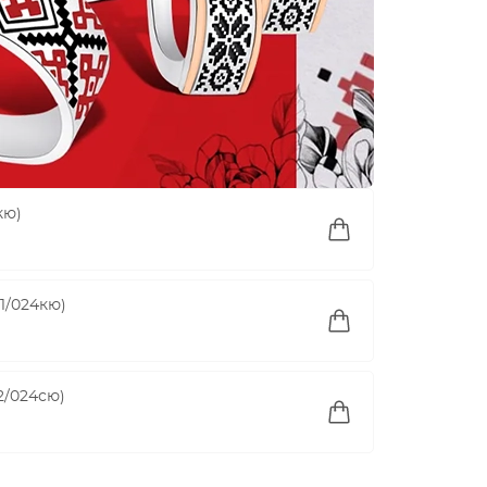
кю)
1/024кю)
2/024сю)