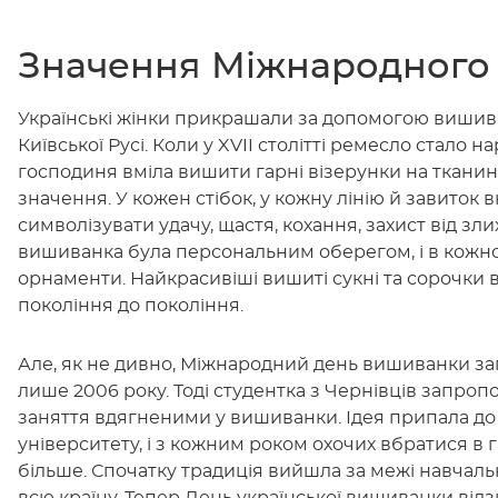
Значення Міжнародного
Українські жінки прикрашали за допомогою вишивк
Київської Русі. Коли у XVII столітті ремесло стало
господиня вміла вишити гарні візерунки на ткани
значення. У кожен стібок, у кожну лінію й завиток 
символізувати удачу, щастя, кохання, захист від зли
вишиванка була персональним оберегом, і в кожном
орнаменти. Найкрасивіші вишиті сукні та сорочки 
покоління до покоління.
Але, як не дивно, Міжнародний день вишиванки з
лише 2006 року. Тоді студентка з Чернівців запро
заняття вдягненими у вишиванки. Ідея припала до д
університету, і з кожним роком охочих вбратися в
більше. Спочатку традиція вийшла за межі навчаль