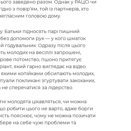
нього заведено разом. Однак у РАЦСі чи
дно з повір’ям, той із партнерів, хто
 негласним головою дому.
у. Батьки підносять парі пишний
у без допомоги рук — у кого шматок
ий годувальник. Одразу після цього
ють молодих на весіллі запрошені,
дорове потомство, пшоно притягує
ант, який гарно виглядає на відео.
, якими копійками обсипають молодих,
итуали покликані згуртувати закоханих,
 не сперечатися за лідерство.
тні молодята цікавляться, чи можна
 що робити цього не варто, адже борги
рість пояснює, чому не можна позичати
 бере на себе чужі проблеми та