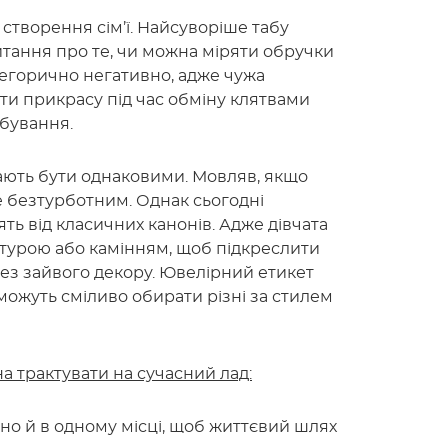
створення сім’ї. Найсуворіше табу
итання про те, чи можна міряти обручки
тегорично негативно, адже чужа
и прикрасу під час обміну клятвами
бування.
ють бути однаковими. Мовляв, якщо
де безтурботним. Однак сьогодні
ть від класичних канонів. Адже дівчата
турою або камінням, щоб підкреслити
ез зайвого декору. Ювелірний етикет
можуть сміливо обирати різні за стилем
 трактувати на сучасний лад:
но й в одному місці, щоб життєвий шлях