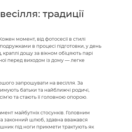
весілля: традиції
жен момент, від фотосесії в стилі
подружками в процесі підготовки, у день
 краплі дощу за вікном обіцяють парі
ої перед виходом із дому — легке
ршого запрошувати на весілля. За
мують батьки та найближчі родичі,
ім'ю та стають її головною опорою.
амент майбутніх стосунків. Головним
та законний шлюб, здавна вважався
ушник під ноги прикмети трактують як