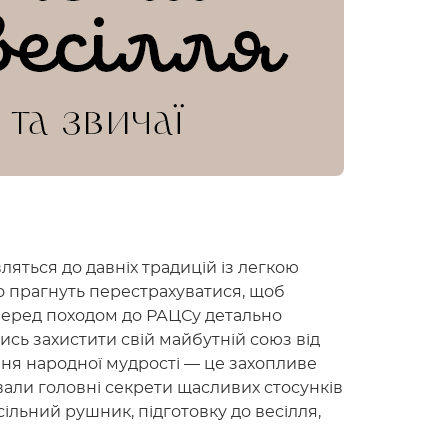
вляться до давніх традицій із легкою
но прагнуть перестрахуватися, щоб
 перед походом до РАЦСу детально
ись захистити свій майбутній союз від
ння народної мудрості — це захопливе
вали головні секрети щасливих стосунків
ільний рушник, підготовку до весілля,