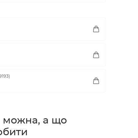
9193)
 можна, а що
обити