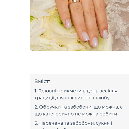
Зміст:
Головні прикмети в день весілля:
традиції для щасливого шлюбу
Обручки та забобони: що можна, а
що категорично не можна робити
Наречена та забобони: сукня і