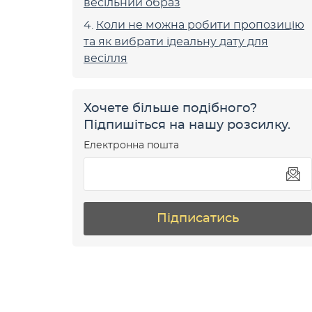
весільний образ
Коли не можна робити пропозицію
та як вибрати ідеальну дату для
весілля
Хочете більше подібного?
Підпишіться на нашу розсилку.
Електронна пошта
Підписатись