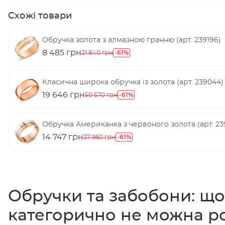
Схожі товари
Обручка золота з алмазною гранню (арт. 239196)
8 485 грн
-61%
21 840 грн
Класична широка обручка із золота (арт. 239044)
19 646 грн
-61%
50 570 грн
Обручка Американка з червоного золота (арт. 23
14 747 грн
-61%
37 960 грн
Обручки та забобони: що
категорично не можна р