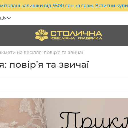
мітовані залишки від 5500 грн за грам. Встигни куп
ція
кмети на весілля: повір’я та звичаї
: повір’я та звичаї