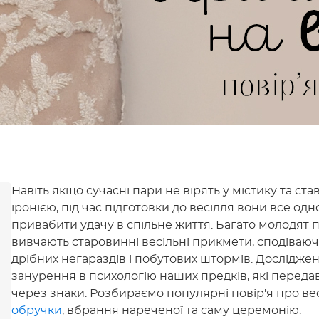
Навіть якщо сучасні пари не вірять у містику та ста
іронією, під час підготовки до весілля вони все од
привабити удачу в спільне життя. Багато молодят
вивчають старовинні весільні прикмети, сподіваюч
дрібних негараздів і побутових штормів. Дослідже
занурення в психологію наших предків, які переда
через знаки. Розбираємо популярні повір'я про вес
обручки
, вбрання нареченої та саму церемонію.