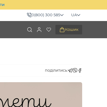
ити
0(800) 300 585
UA
Кошик
поділитись: