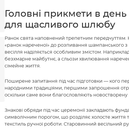
Головні прикмети в день 
для щасливого шлюбу
Ранок свята наповнений трепетним передчуттям. Ко
«ранок нареченої» до розпивання шампанського з 
весілля наділяється особливим змістом. Наприклад,
безхмарне майбутнє, а сльози хвилювання наречен
сімейне життя.
Поширене запитання під час підготовки — кого пе
народними традиціями, першими запрошення отри
оскільки саме вони благословляють новостворену с
Знакові обряди під час церемонії закладають фунд
символічним порогом, що розділяє холосте життя 
текстиль ручної роботи. Старовинний весільний р