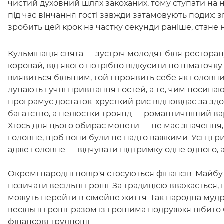
чистий духовний шлях закоханих, тому ступати на 
під час вінчання гості завжди затамовують подих: згі
зробить цей крок на частку секунди раніше, стане
Кульмінація свята — зустріч молодят біля ресторан
коровай, від якого потрібно відкусити по шматочк
виявиться більшим, той і проявить себе як головн
лунають гучні привітання гостей, а те, чим посипа
програмує достаток: хрусткий рис відповідає за з
багатство, а пелюстки троянд — романтичніший варі
Хтось для цього обирає монети — не має значення
головне, щоб вони були не надто важкими. Усі ці р
адже головне — відчувати підтримку одне одного, а
Окремі народні повір'я стосуються фінансів. Майбу
позичати весільні гроші. За традицією вважається,
можуть перейти в сімейне життя. Так народна муд
весільні гроші: разом із грошима подружжя нібито
фінансові труднощі.