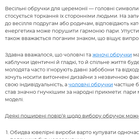
Весільні обручки для церемонії — головні символи 
стосується торкання їх сторонніми людьми. На зап
до весілля подругам або родичам, відповідають ка
енергетика може порушити гармонію пари. Упустит
також вважається поганим знаком, що віщує випро
Здавна вважалося, що чоловічі та
жіночі обручки
ма
каблучки ідентичні й гладкі, то й спільне життя бу
молодята часто ігнорують давні забобони та відходя
хочуть носити витончені дизайни з незвичною фак
свою індивідуальність, а
чоловічі обручки
частіше б
став значно гнучкішим за народні прикмети: пари 
моделі.
Деякі поширені повір’я щодо вибору обручок можна
Обидва ювелірні вироби варто купувати одночас