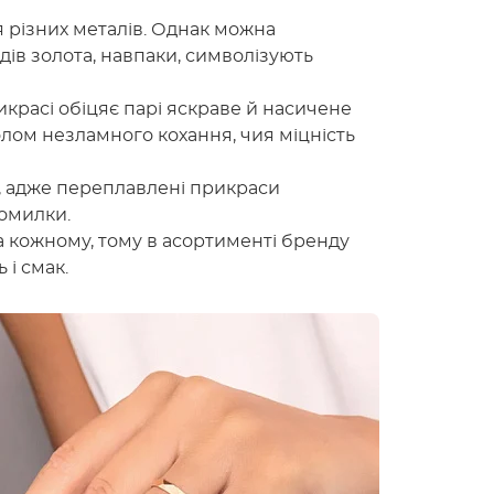
 різних металів. Однак можна
идів золота, навпаки, символізують
икрасі обіцяє парі яскраве й насичене
ом незламного кохання, чия міцність
 адже переплавлені прикраси
помилки.
 кожному, тому в асортименті бренду
 і смак.