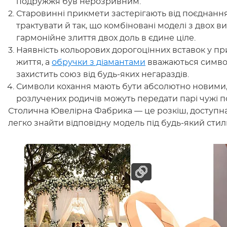
подружжя був нерозривним.
Старовинні прикмети застерігають від поєднання
трактувати й так, що комбіновані моделі з двох в
гармонійне злиття двох доль в єдине ціле.
Наявність кольорових дорогоцінних вставок у пр
життя, а
обручки з діамантами
вважаються символ
захистить союз від будь-яких негараздів.
Символи кохання мають бути абсолютно новими,
розлучених родичів можуть передати парі чужі 
Столична Ювелірна Фабрика — це розкіш, доступна
легко знайти відповідну модель під будь-який стиль