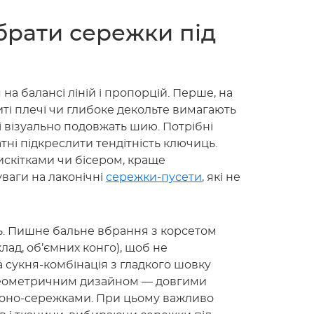
ібрати сережки під
а балансі ліній і пропорцій. Перше, на
иті плечі чи глибоке декольте вимагають
 і візуально подовжать шию. Потрібні
тні підкреслити тендітність ключиць.
скітками чи бісером, краще
уваги на лаконічні
сережки-пусети
, які не
ть. Пишне бальне вбрання з корсетом
лад, об’ємних конго), щоб не
 сукня-комбінація з гладкого шовку
 геометричним дизайном — довгими
оно-сережками. При цьому важливо