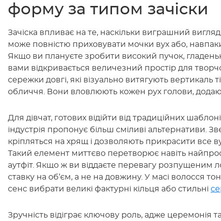
форму за типом зачіски
Зачіска впливає на те, наскільки виграшний вигля
може повністю приховувати мочки вух або, навпаки,
Якщо ви плануєте зробити високий пучок, гладеньк
вами відкривається величезний простір для творчо
сережки довгі, які візуально витягують вертикаль т
обличчя. Вони вловлюють кожен рух голови, додаю
Для дівчат, готових відійти від традиційних шаблоні
індустрія пропонує більш сміливі альтернативи. Звер
кріпляться на хрящ і дозволяють прикрасити все ву
Такий елемент миттєво перетворює навіть найпро
аутфіт. Якщо ж ви віддаєте перевагу розпущеним ло
ставку на об’єм, а не на довжину. У масі волосся то
сенс вибрати великі фактурні кільця або стильні
се
Зручність відіграє ключову роль, адже церемонія та