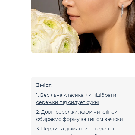
Зміст:
Весільна класика: як підібрати
сережки під силует сукні
Довгі сережки, кафи чи кліпси:
обираємо форму за типом зачіски
Перли та діаманти — головні