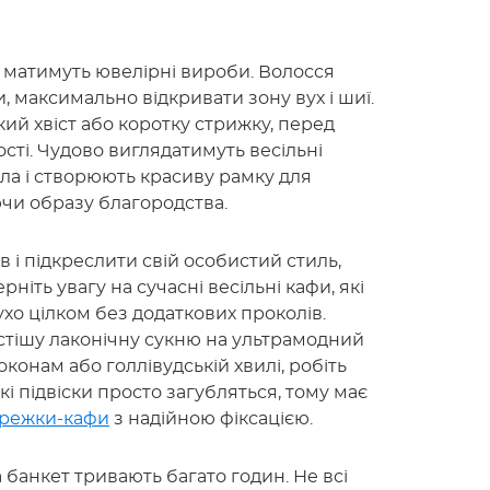
д матимуть ювелірні вироби. Волосся
 максимально відкривати зону вух і шиї.
ий хвіст або коротку стрижку, перед
сті. Чудово виглядатимуть весільні
іла і створюють красиву рамку для
чи образу благородства.
в і підкреслити свій особистий стиль,
ніть увагу на сучасні весільні кафи, які
хо цілком без додаткових проколів.
стішу лаконічну сукню на ультрамодний
конам або голлівудській хвилі, робіть
нкі підвіски просто загубляться, тому має
режки-кафи
з надійною фіксацією.
 банкет тривають багато годин. Не всі