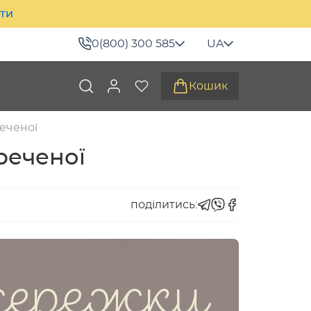
ити
0(800) 300 585
UA
Кошик
реченої
реченої
поділитись: