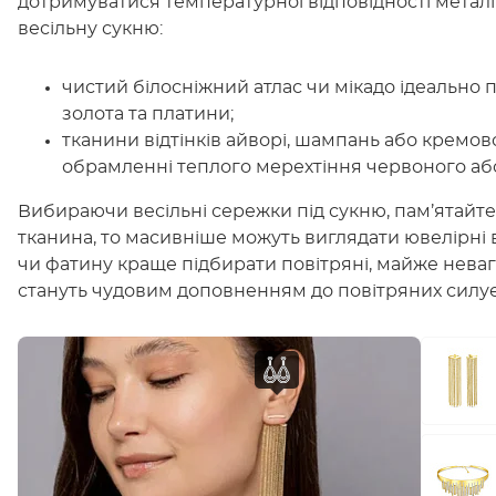
дотримуватися температурної відповідності металі
весільну сукню:
чистий білосніжний атлас чи мікадо ідеально
золота та платини;
тканини відтінків айворі, шампань або кремо
обрамленні теплого мерехтіння червоного або
Вибираючи весільні сережки під сукню, пам’ятайте
тканина, то масивніше можуть виглядати ювелірні
чи фатину краще підбирати повітряні, майже неваго
стануть чудовим доповненням до повітряних силуе