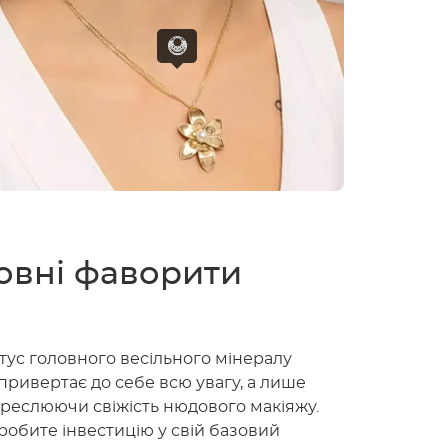
овні фаворити
тус головного весільного мінералу
привертає до себе всю увагу, а лише
дкреслюючи свіжість нюдового макіяжу.
робите інвестицію у свій базовий