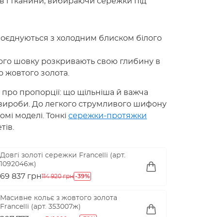
в і тканини, вибираючи сережки під
 поєднуються з холодним блиском білого
вого шовку розкривають свою глибину в
 жовтого золота.
 про пропорції: що щільніша й важча
 вироби. До легкого струмливого шифону
мі моделі. Тонкі
сережки-протяжки
тів.
Довгі золоті сережки Francelli (арт.
1092046ж)
69 837 грн
-39%
114 920 грн
Масивне кольє з жовтого золота
Francelli (арт. 353007ж)