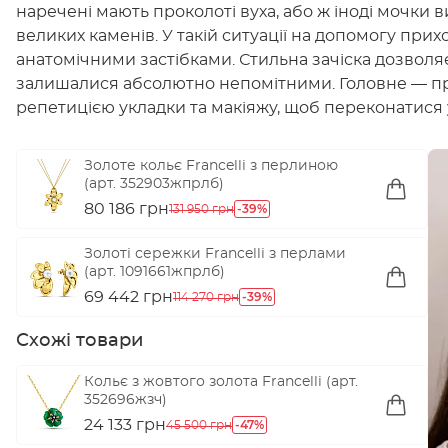
наречені мають проколоті вуха, або ж іноді мочки
великих каменів. У такій ситуації на допомогу прих
анатомічними застібками. Стильна зачіска дозволяє 
залишалися абсолютно непомітними. Головне — п
репетицією укладки та макіяжу, щоб переконатися 
Золоте кольє Francelli з перлиною
(арт. 352903жпрлб)
80 186 грн
-39%
131 950 грн
Золоті сережки Francelli з перлами
(арт. 1091661жпрлб)
69 442 грн
-39%
114 270 грн
Схожі товари
Кольє з жовтого золота Francelli (арт.
352696жзч)
24 133 грн
-47%
45 500 грн