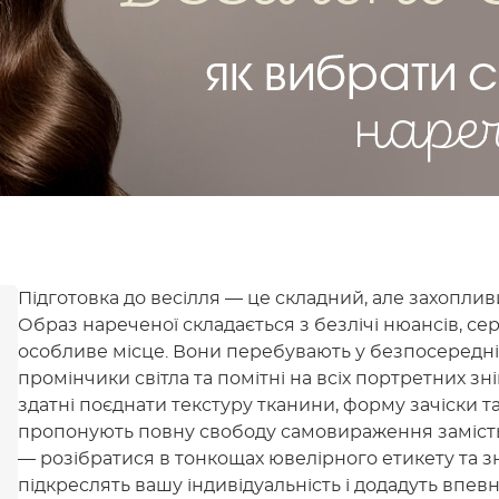
Підготовка до весілля — це складний, але захоплив
Образ нареченої складається з безлічі нюансів, се
особливе місце. Вони перебувають у безпосередні
промінчики світла та помітні на всіх портретних з
здатні поєднати текстуру тканини, форму зачіски т
пропонують повну свободу самовираження замість
— розібратися в тонкощах ювелірного етикету та зна
підкреслять вашу індивідуальність і додадуть впев