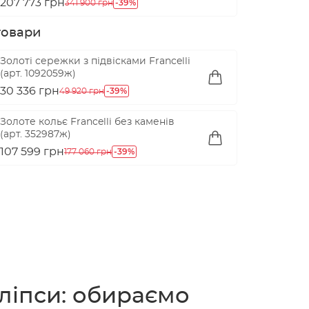
207 773 грн
-39%
341 900 грн
товари
Золоті сережки з підвісками Francelli
(арт. 1092059ж)
30 336 грн
-39%
49 920 грн
Золоте кольє Francelli без каменів
(арт. 352987ж)
107 599 грн
-39%
177 060 грн
кліпси: обираємо