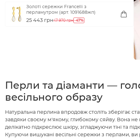
Золоті сережки Francelli з
перламутром (арт. 1091688жп)
25 443 грн
-47%
47 970 грн
Перли та діаманти — гол
весільного образу
Натуральна перлина впродовж століть зберігає ста
завдяки своєму м'якому, глибокому сяйву. Вона не 
делікатно підкреслює шкіру, згладжуючи тіні та пі
Купуючи вишукані весільні сережки з перлами, ви 