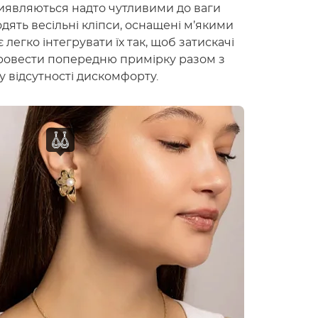
 виявляються надто чутливими до ваги
одять весільні кліпси, оснащені м’якими
легко інтегрувати їх так, щоб затискачі
ровести попередню примірку разом з
у відсутності дискомфорту.