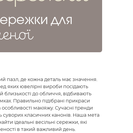
ий пазл, де кожна деталь має значення.
ред яких ювелірні вироби посідають
й близькості до обличчя, відбивають
німках. Правильно підібрані прикраси
а особливості макіяжу. Сучасні тренди
 суворих класичних канонів. Наша мета
йти ідеальні весільні сережки, які
неності в такий важливий день.