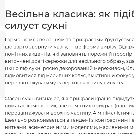
Весільна класика: як під
силует сукні
Гармонія між вбранням та прикрасами ґрунтується н
що варто звернути увагу, — це форма вирізу. Відкр
помітних акцентів, які заповнять порожній простір
витончені довгі сережки для весільного образу, зда
Якщо ліф сукні рясно декорований мереживом, бли
відмовитися від масивних кольє, змістивши фокус 
перевантажуватимуть верхню частину силуету.
Фасон сукні визначає, які прикраси краще підійду
вимагає компактних, але помітних прикрас (наприк
перевантажувати верхню частину. А мінімалістична
ідеально розкривається в тандемі з контрастним
нитками, асиметричними моделями, масивними м