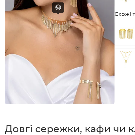
Схожі 
Довгі сережки, кафи чи 