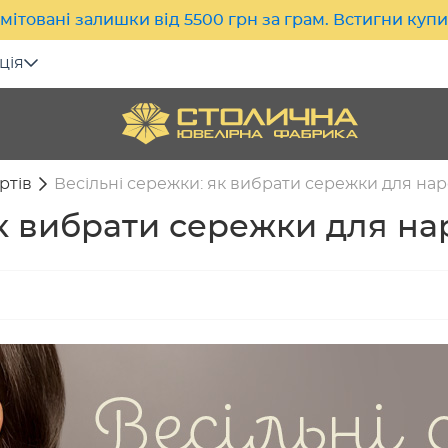
мітовані залишки від 5500 грн за грам. Встигни куп
ція
ртів
Весільні сережки: як вибрати сережки для на
як вибрати сережки для на