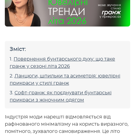
Зміст:
Повернення бунтарського духу: що таке
гранж у сезоні літа 2026
Ланцюги, шпильки та асиметрія: ювелірні
прикраси у стилі гранж
Софт-гранж: як поєднувати бунтарські
прикраси з жіночним одягом
Індустрія моди нарешті відмовляється від
рафінованого мінімалізму на користь виразного,
помітного, зухвалого самовираження. Це літо