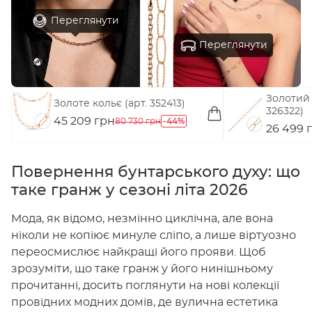
Переглянути
Переглянути
Золотий бр
Золоте кольє (арт. 352413)
326322)
45 209 грн
-44%
80 730 грн
26 499 
Повернення бунтарського духу: що
таке гранж у сезоні літа 2026
Мода, як відомо, незмінно циклічна, але вона
ніколи не копіює минуле сліпо, а лише віртуозно
переосмислює найкращі його прояви. Щоб
зрозуміти, що таке гранж у його нинішньому
прочитанні, досить поглянути на нові колекції
провідних модних домів, де вулична естетика