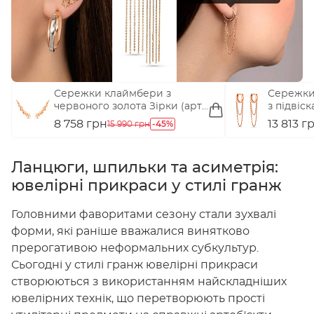
Сережки клаймбери з
Сережки
червоного золота Зірки (арт.
з підвіск
2001393101)
8 758 грн
-45%
13 813 г
15 990 грн
Ланцюги, шпильки та асиметрія:
ювелірні прикраси у стилі гранж
Головними фаворитами сезону стали зухвалі
форми, які раніше вважалися винятково
прерогативою неформальних субкультур.
Сьогодні у стилі гранж ювелірні прикраси
створюються з використанням найскладніших
ювелірних технік, що перетворюють прості