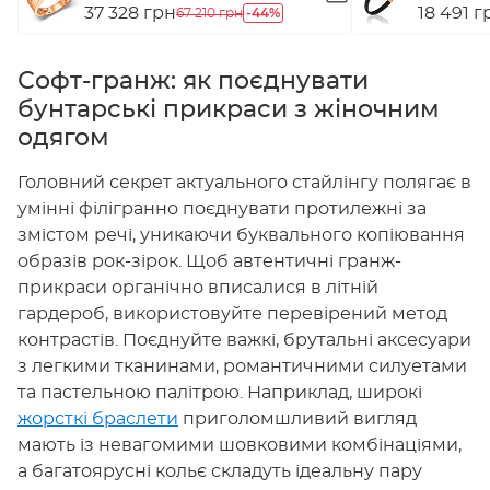
золота (а
37 328 грн
-44%
18 491 г
67 210 грн
Софт-гранж: як поєднувати
бунтарські прикраси з жіночним
одягом
Головний секрет актуального стайлінгу полягає в
умінні філігранно поєднувати протилежні за
змістом речі, уникаючи буквального копіювання
образів рок-зірок. Щоб автентичні гранж-
прикраси органічно вписалися в літній
гардероб, використовуйте перевірений метод
контрастів. Поєднуйте важкі, брутальні аксесуари
з легкими тканинами, романтичними силуетами
та пастельною палітрою. Наприклад, широкі
жорсткі браслети
приголомшливий вигляд
мають із невагомими шовковими комбінаціями,
а багатоярусні кольє складуть ідеальну пару