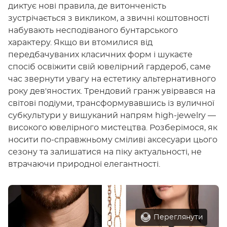
диктує нові правила, де витонченість
зустрічається з викликом, а звичні коштовності
набувають несподіваного бунтарського
характеру. Якщо ви втомилися від
передбачуваних класичних форм і шукаєте
спосіб освіжити свій ювелірний гардероб, саме
час звернути увагу на естетику альтернативного
року дев'яностих. Трендовий гранж увірвався на
світові подіуми, трансформувавшись із вуличної
субкультури у вишуканий напрям high-jewelry —
високого ювелірного мистецтва. Розберімося, як
носити по-справжньому сміливі аксесуари цього
сезону та залишатися на піку актуальності, не
втрачаючи природної елегантності.
Переглянути