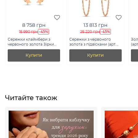
8 758 грн
13 813 грн
-45%
-45%
15 990 грн
25 220 грн
Сережки клаймбери з
Сережки з червоного
Зол
червоного золота Зірки
золота з підвісками (арт.
(ар
(арт. 2001393101)
470615)
Купити
Купити
Читайте також