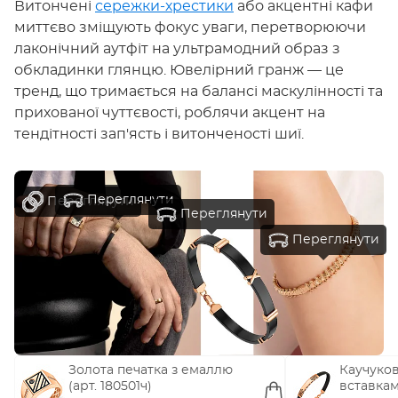
Витончені
сережки-хрестики
або акцентні кафи
миттєво зміщують фокус уваги, перетворюючи
лаконічний аутфіт на ультрамодний образ з
обкладинки глянцю. Ювелірний гранж — це
тренд, що тримається на балансі маскулінності та
прихованої чуттєвості, роблячи акцент на
тендітності зап'ясть і витонченості шиї.
Переглянути
Переглянути
Переглянути
Переглянути
Золота печатка з емаллю
Каучуков
(арт. 180501ч)
вставкам