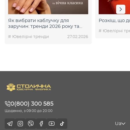
Як вибрати каблучку для
Розкіш, що 
заручин: тренди 2026 року та
# Ювелірні тр
вічна класика
# Ювелірні тренди
27.02.2026
0(800) 300 585
Щоденно, з 09:00 до 20:00
Ua