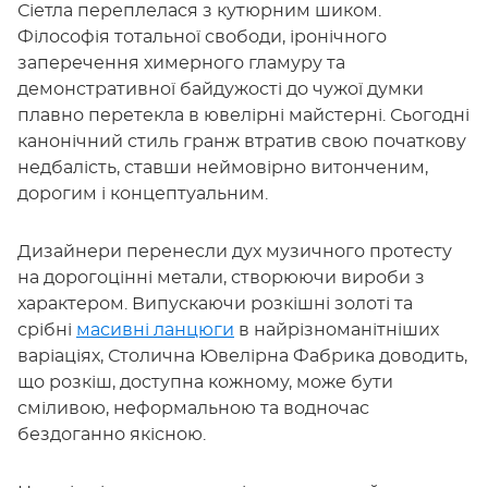
Сіетла переплелася з кутюрним шиком.
Філософія тотальної свободи, іронічного
заперечення химерного гламуру та
демонстративної байдужості до чужої думки
плавно перетекла в ювелірні майстерні. Сьогодні
канонічний стиль гранж втратив свою початкову
недбалість, ставши неймовірно витонченим,
дорогим і концептуальним.
Дизайнери перенесли дух музичного протесту
на дорогоцінні метали, створюючи вироби з
характером. Випускаючи розкішні золоті та
срібні
масивні ланцюги
в найрізноманітніших
варіаціях, Столична Ювелірна Фабрика доводить,
що розкіш, доступна кожному, може бути
сміливою, неформальною та водночас
бездоганно якісною.