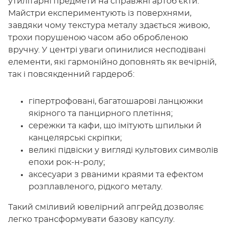
утилітарні предмети на справжні артоб'єкти.
Майстри експериментують із поверхнями,
завдяки чому текстура металу здається живою,
трохи порушеною часом або обробленою
вручну. У центрі уваги опинилися несподівані
елементи, які гармонійно доповнять як вечірній,
так і повсякденний гардероб:
гіпертрофовані, багатошарові ланцюжки
якірного та панцирного плетіння;
сережки та кафи, що імітують шпильки й
канцелярські скріпки;
великі підвіски у вигляді культових символів
епохи рок-н-ролу;
аксесуари з рваними краями та ефектом
розплавленого, рідкого металу.
Такий сміливий ювелірний апгрейд дозволяє
легко трансформувати базову капсулу.