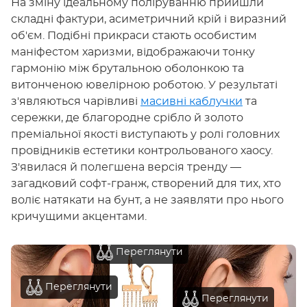
На зміну ідеальному поліруванню прийшли
складні фактури, асиметричний крій і виразний
об'єм. Подібні прикраси стають особистим
маніфестом харизми, відображаючи тонку
гармонію між брутальною оболонкою та
витонченою ювелірною роботою. У результаті
з'являються чарівливі
масивні каблучки
та
сережки, де благородне срібло й золото
преміальної якості виступають у ролі головних
провідників естетики контрольованого хаосу.
З'явилася й полегшена версія тренду —
загадковий софт-гранж, створений для тих, хто
воліє натякати на бунт, а не заявляти про нього
кричущими акцентами.
Переглянути
Переглянути
Переглянути