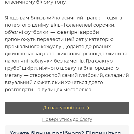
класичному білому топу.
Якщо вам близький класичний гранж — одяг з
потертого деніму, вільні фланелеві сорочки,
об'ємні футболки, — ювелірні вироби
допоможуть перевести цей сет у категорію
преміального кежуалу. Додайте до рваних
джинсів каскад із тонких кольє різної довжини та
лаконічні каблучки без каменів. Гра фактур —
грубої шкіри, ніжного шовку та благородного
металу — створює той самий глибокий, складний
візуальний сюжет, який хочеться довго
розглядати на вулицях мегаполіса.
До наступної статті
Повернутись до блогу
Хочете більше подібного? Підпишіться