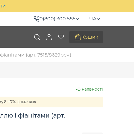
ити
0(800) 300 585
UA
Кошик
фіанітами (арт. 7515/8629реч)
В наявності
муй +7% знижки»
ллю і фіанітами (арт.