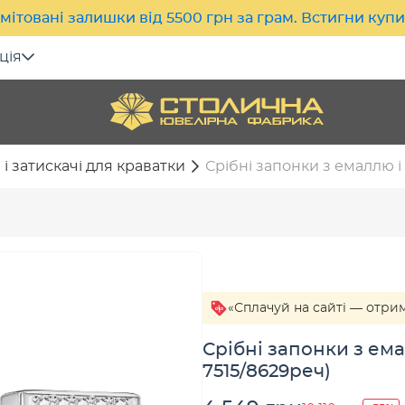
мітовані залишки від 5500 грн за грам. Встигни куп
ція
і затискачі для краватки
Срібні запонки з емаллю і 
«Сплачуй на сайті — отри
Срібні запонки з ема
7515/8629реч)