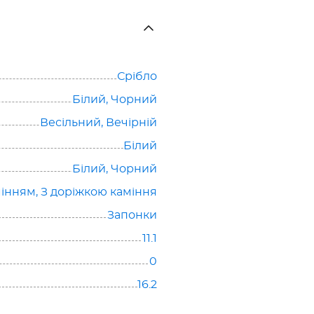
Срібло
Білий
,
Чорний
Весільний
,
Вечірній
Білий
Білий, Чорний
мінням
,
З доріжкою каміння
Запонки
11.1
0
16.2