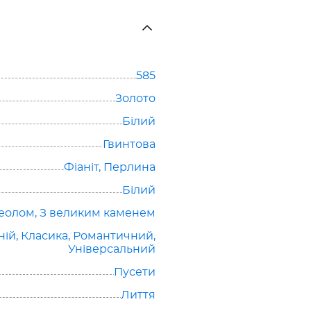
585
Золото
Білий
Гвинтова
Фіаніт
,
Перлина
Білий
реолом
,
З великим каменем
ній
,
Класика
,
Романтичний
,
Універсальний
Пусети
Лиття