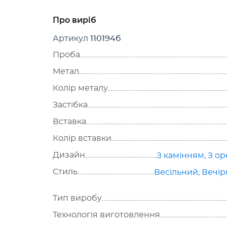
Про виріб
Артикул
110194б
Проба
Метал
Колір металу
Застібка
Вставка
Колір вставки
Дизайн
З камінням
,
З о
Стиль
Весільний
,
Вечір
Тип виробу
Технологія виготовлення