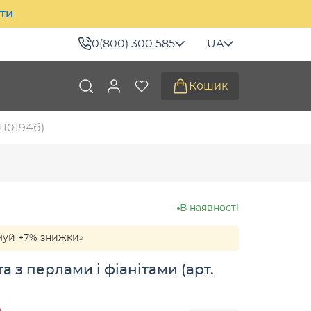
ити
0(800) 300 585
UA
Кошик
110194б)
В наявності
муй +7% знижки»
а з перлами і фіанітами (арт.