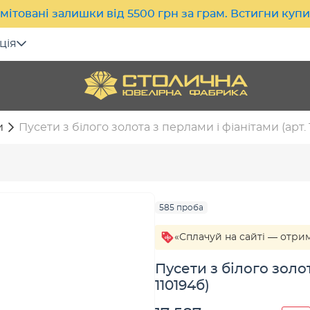
мітовані залишки від 5500 грн за грам. Встигни куп
ція
и
Пусети з білого золота з перлами і фіанітами (арт. 
585 проба
«Сплачуй на сайті — отри
Пусети з білого золот
110194б)