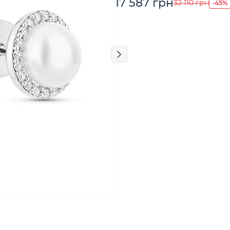
17 587 грн
-45%
32 110 грн