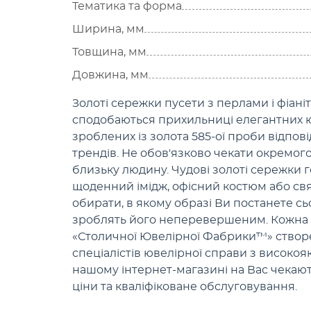
Тематика та форма
Ширина, мм
Товщина, мм
Довжина, мм
Золоті сережки пусети з перлами і фіан
сподобаються прихильниці елегантних ю
зроблених із золота 585-ої проби відпов
трендів. Не обов'язково чекати окремого
близьку людину. Чудові золоті сережки 
щоденний імідж, офісний костюм або св
обирати, в якому образі Ви постанете сь
зроблять його неперевершеним. Кожна п
«Столичної Ювелірної Фабрики™» створ
спеціалістів ювелірної справи з високояк
нашому інтернет-магазині на Вас чекаю
ціни та кваліфіковане обслуговування.