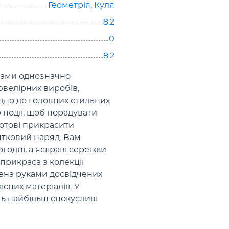
Геометрія
,
Куля
8.2
0
8.2
ітами однозначно
велірних виробів,
ідно до головних стильних
 події, щоб порадувати
готові прикрасити
ятковий наряд. Вам
огодні, а яскраві сережки
рикраса з колекції
ена руками досвідчених
існих матеріалів. У
ть найбільш спокусливі